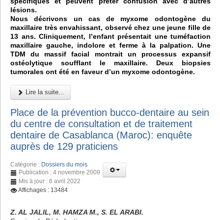
spécifiques et peuvent prêter confusion avec d’autres
lésions.
Nous décrivons un cas de myxome odontogène du
maxillaire très envahissant, observé chez une jeune fille de
13 ans. Cliniquement, l’enfant présentait une tuméfaction
maxillaire gauche, indolore et ferme à la palpation. Une
TDM du massif facial montrait un processus expansif
ostéolytique soufflant le maxillaire. Deux biopsies
tumorales ont été en faveur d’un myxome odontogène.
Lire la suite...
Place de la prévention bucco-dentaire au sein
du centre de consultation et de traitement
dentaire de Casablanca (Maroc): enquête
auprès de 129 praticiens
Catégorie :
Dossiers du mois
Publication : 4 novembre 2009
Mis à jour : 6 avril 2022
Affichages : 13484
Z. AL JALIL, M. HAMZA M., S. EL ARABI.