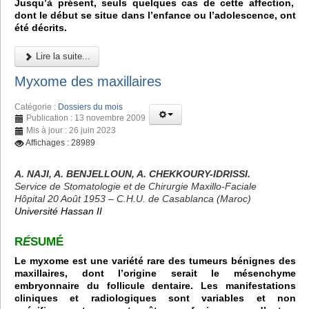
Jusqu’à présent, seuls quelques cas de cette affection,
dont le début se situe dans l’enfance ou l’adolescence, ont
été décrits.
Lire la suite...
Myxome des maxillaires
Catégorie :
Dossiers du mois
Publication : 13 novembre 2009
Mis à jour : 26 juin 2023
Affichages : 28989
A. NAJI, A. BENJELLOUN, A. CHEKKOURY-IDRISSI.
Service de Stomatologie et de Chirurgie Maxillo-Faciale
Hôpital 20 Août 1953 – C.H.U. de Casablanca (Maroc)
Université Hassan II
R
É
SUMÉ
Le myxome est une variété rare des tumeurs bénignes des
maxillaires, dont l’origine serait le mésenchyme
embryonnaire du follicule dentaire. Les manifestations
cliniques et radiologiques sont variables et non