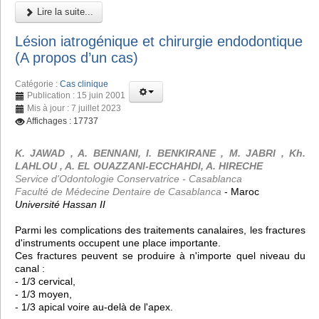
Lire la suite...
Lésion iatrogénique et chirurgie endodontique
(A propos d’un cas)
Catégorie :
Cas clinique
Publication : 15 juin 2001
Mis à jour : 7 juillet 2023
Affichages : 17737
K. JAWAD , A. BENNANI, I. BENKIRANE , M. JABRI , Kh.
LAHLOU , A. EL OUAZZANI-ECCHAHDI, A. HIRECHE
Service d'Odontologie Conservatrice - Casablanca
Faculté de Médecine Dentaire de Casablanca
- Maroc
Université Hassan II
Parmi les complications des traitements canalaires, les fractures
d'instruments occupent une place importante.
Ces fractures peuvent se produire à n'importe quel niveau du
canal :
- 1/3 cervical,
- 1/3 moyen,
- 1/3 apical voire au-delà de l'apex.