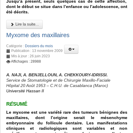
Jusqu’à présent, seuls quelques cas de cette affection,
dont le début se situe dans l’enfance ou l’adolescence, ont
été décrits.
Lire la suite...
Myxome des maxillaires
Catégorie :
Dossiers du mois
Publication : 13 novembre 2009
Mis à jour : 26 juin 2023
Affichages : 28988
A. NAJI, A. BENJELLOUN, A. CHEKKOURY-IDRISSI.
Service de Stomatologie et de Chirurgie Maxillo-Faciale
Hôpital 20 Août 1953 – C.H.U. de Casablanca (Maroc)
Université Hassan II
R
É
SUMÉ
Le myxome est une variété rare des tumeurs bénignes des
maxillaires, dont l’origine serait le mésenchyme
embryonnaire du follicule dentaire. Les manifestations
cliniques et radiologiques sont variables et non