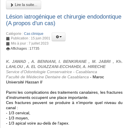
Lire la suite...
Lésion iatrogénique et chirurgie endodontique
(A propos d’un cas)
Catégorie :
Cas clinique
Publication : 15 juin 2001
Mis à jour : 7 juillet 2023
Affichages : 17735
K. JAWAD , A. BENNANI, I. BENKIRANE , M. JABRI , Kh.
LAHLOU , A. EL OUAZZANI-ECCHAHDI, A. HIRECHE
Service d'Odontologie Conservatrice - Casablanca
Faculté de Médecine Dentaire de Casablanca
- Maroc
Université Hassan II
Parmi les complications des traitements canalaires, les fractures
d'instruments occupent une place importante.
Ces fractures peuvent se produire à n'importe quel niveau du
canal :
- 1/3 cervical,
- 1/3 moyen,
- 1/3 apical voire au-delà de l'apex.