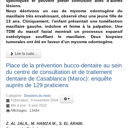
spécifiques et peuvent prêter confusion avec d’autres
lésions.
Nous décrivons un cas de myxome odontogène du
maxillaire très envahissant, observé chez une jeune fille de
13 ans. Cliniquement, l’enfant présentait une tuméfaction
maxillaire gauche, indolore et ferme à la palpation. Une
TDM du massif facial montrait un processus expansif
ostéolytique soufflant le maxillaire. Deux biopsies
tumorales ont été en faveur d’un myxome odontogène.
Lire la suite...
Place de la prévention bucco-dentaire au sein
du centre de consultation et de traitement
dentaire de Casablanca (Maroc): enquête
auprès de 129 praticiens
Catégorie :
Dossiers du mois
Publication : 4 novembre 2009
Mis à jour : 6 avril 2022
Affichages : 13484
Z. AL JALIL, M. HAMZA M., S. EL ARABI.