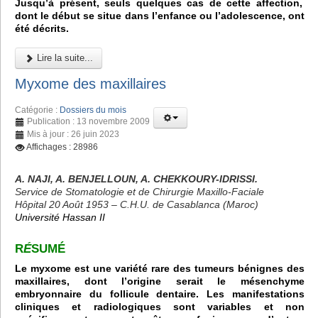
Jusqu’à présent, seuls quelques cas de cette affection,
dont le début se situe dans l’enfance ou l’adolescence, ont
été décrits.
Lire la suite...
Myxome des maxillaires
Catégorie :
Dossiers du mois
Publication : 13 novembre 2009
Mis à jour : 26 juin 2023
Affichages : 28986
A. NAJI, A. BENJELLOUN, A. CHEKKOURY-IDRISSI.
Service de Stomatologie et de Chirurgie Maxillo-Faciale
Hôpital 20 Août 1953 – C.H.U. de Casablanca (Maroc)
Université Hassan II
R
É
SUMÉ
Le myxome est une variété rare des tumeurs bénignes des
maxillaires, dont l’origine serait le mésenchyme
embryonnaire du follicule dentaire. Les manifestations
cliniques et radiologiques sont variables et non