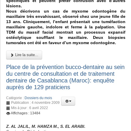
spécifiques et peuvent prêter confusion avec d’autres
lésions.
Nous décrivons un cas de myxome odontogène du
maxillaire très envahissant, observé chez une jeune fille de
13 ans. Cliniquement, l’enfant présentait une tuméfaction
maxillaire gauche, indolore et ferme à la palpation. Une
TDM du massif facial montrait un processus expansif
ostéolytique soufflant le maxillaire. Deux biopsies
tumorales ont été en faveur d’un myxome odontogène.
Lire la suite...
Place de la prévention bucco-dentaire au sein
du centre de consultation et de traitement
dentaire de Casablanca (Maroc): enquête
auprès de 129 praticiens
Catégorie :
Dossiers du mois
Publication : 4 novembre 2009
Mis à jour : 6 avril 2022
Affichages : 13484
Z. AL JALIL, M. HAMZA M., S. EL ARABI.