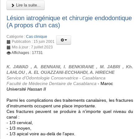
Lire la suite...
Lésion iatrogénique et chirurgie endodontique
(A propos d’un cas)
Catégorie :
Cas clinique
Publication : 15 juin 2001
Mis à jour : 7 juillet 2023
Affichages : 17731
K. JAWAD , A. BENNANI, I. BENKIRANE , M. JABRI , Kh.
LAHLOU , A. EL OUAZZANI-ECCHAHDI, A. HIRECHE
Service d'Odontologie Conservatrice - Casablanca
Faculté de Médecine Dentaire de Casablanca
- Maroc
Université Hassan II
Parmi les complications des traitements canalaires, les fractures
d'instruments occupent une place importante.
Ces fractures peuvent se produire à n'importe quel niveau du
canal :
- 1/3 cervical,
- 1/3 moyen,
- 1/3 apical voire au-delà de l'apex.