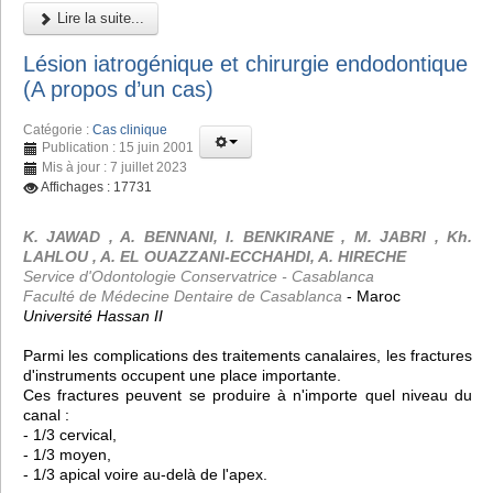
Lire la suite...
Lésion iatrogénique et chirurgie endodontique
(A propos d’un cas)
Catégorie :
Cas clinique
Publication : 15 juin 2001
Mis à jour : 7 juillet 2023
Affichages : 17731
K. JAWAD , A. BENNANI, I. BENKIRANE , M. JABRI , Kh.
LAHLOU , A. EL OUAZZANI-ECCHAHDI, A. HIRECHE
Service d'Odontologie Conservatrice - Casablanca
Faculté de Médecine Dentaire de Casablanca
- Maroc
Université Hassan II
Parmi les complications des traitements canalaires, les fractures
d'instruments occupent une place importante.
Ces fractures peuvent se produire à n'importe quel niveau du
canal :
- 1/3 cervical,
- 1/3 moyen,
- 1/3 apical voire au-delà de l'apex.