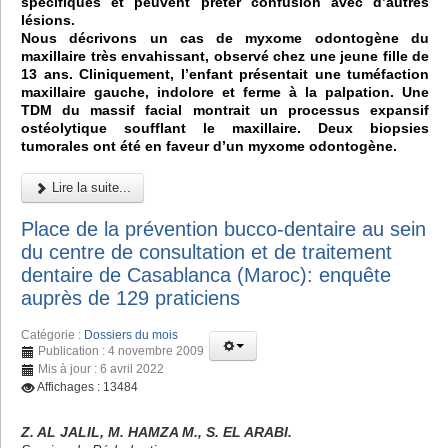
spécifiques et peuvent prêter confusion avec d’autres
lésions.
Nous décrivons un cas de myxome odontogène du
maxillaire très envahissant, observé chez une jeune fille de
13 ans. Cliniquement, l’enfant présentait une tuméfaction
maxillaire gauche, indolore et ferme à la palpation. Une
TDM du massif facial montrait un processus expansif
ostéolytique soufflant le maxillaire. Deux biopsies
tumorales ont été en faveur d’un myxome odontogène.
Lire la suite...
Place de la prévention bucco-dentaire au sein
du centre de consultation et de traitement
dentaire de Casablanca (Maroc): enquête
auprès de 129 praticiens
Catégorie :
Dossiers du mois
Publication : 4 novembre 2009
Mis à jour : 6 avril 2022
Affichages : 13484
Z. AL JALIL, M. HAMZA M., S. EL ARABI.