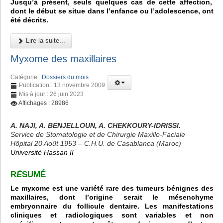
Jusqu’à présent, seuls quelques cas de cette affection,
dont le début se situe dans l’enfance ou l’adolescence, ont
été décrits.
Lire la suite...
Myxome des maxillaires
Catégorie :
Dossiers du mois
Publication : 13 novembre 2009
Mis à jour : 26 juin 2023
Affichages : 28986
A. NAJI, A. BENJELLOUN, A. CHEKKOURY-IDRISSI.
Service de Stomatologie et de Chirurgie Maxillo-Faciale
Hôpital 20 Août 1953 – C.H.U. de Casablanca (Maroc)
Université Hassan II
R
É
SUMÉ
Le myxome est une variété rare des tumeurs bénignes des
maxillaires, dont l’origine serait le mésenchyme
embryonnaire du follicule dentaire. Les manifestations
cliniques et radiologiques sont variables et non