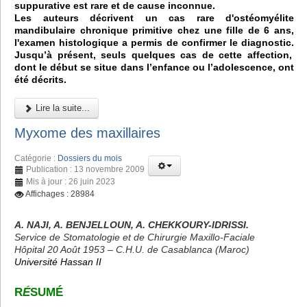
suppurative est rare et de cause inconnue.
Les auteurs décrivent un cas rare d'ostéomyélite
mandibulaire chronique primitive chez une fille de 6 ans,
l'examen histologique a permis de confirmer le diagnostic.
Jusqu’à présent, seuls quelques cas de cette affection,
dont le début se situe dans l’enfance ou l’adolescence, ont
été décrits.
Lire la suite...
Myxome des maxillaires
Catégorie :
Dossiers du mois
Publication : 13 novembre 2009
Mis à jour : 26 juin 2023
Affichages : 28984
A. NAJI, A. BENJELLOUN, A. CHEKKOURY-IDRISSI.
Service de Stomatologie et de Chirurgie Maxillo-Faciale
Hôpital 20 Août 1953 – C.H.U. de Casablanca (Maroc)
Université Hassan II
R
É
SUMÉ