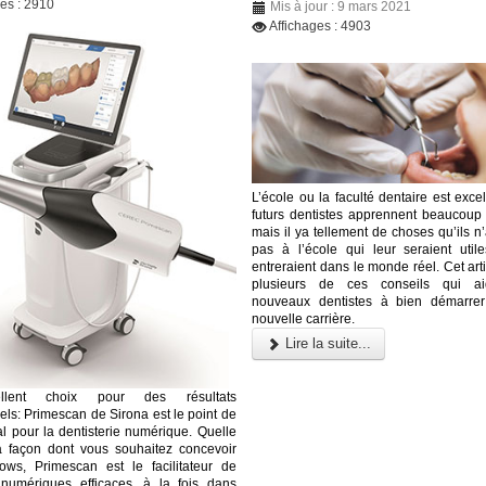
ges : 2910
Mis à jour : 9 mars 2021
Affichages : 4903
L’école ou la faculté dentaire est excel
futurs dentistes apprennent beaucoup
mais il ya tellement de choses qu’ils 
pas à l’école qui leur seraient utiles
entreraient dans le monde réel. Cet art
plusieurs de ces conseils qui ai
nouveaux dentistes à bien démarrer
nouvelle carrière.
Lire la suite...
llent choix pour des résultats
els: Primescan de Sirona est le point de
al pour la dentisterie numérique. Quelle
a façon dont vous souhaitez concevoir
ows, Primescan est le facilitateur de
 numériques efficaces, à la fois dans