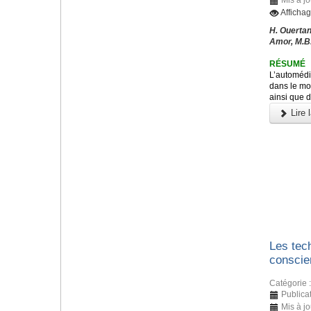
Afficha
H. Ouertan
Amor, M.B.
RÉSUMÉ
L’automédi
dans le mon
ainsi que d
Lire l
Les tec
conscien
Catégorie 
Publicat
Mis à jo