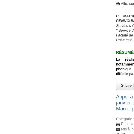
Afficha
C. MAHA
BENNOUNA
Service d’
* Service 
Faculté de
Université 
RÉSUMÉ
La réali
notamment
phobique
difficile p
Lire l
Appel à
janvier
Maroc 
Catégorie 
Publica
Mis à j