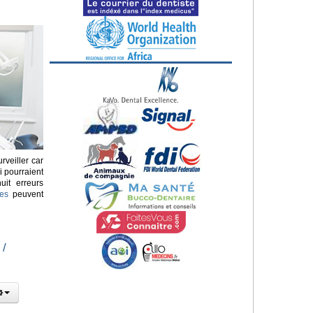
rveiller car
i pourraient
uit erreurs
res
peuvent
/