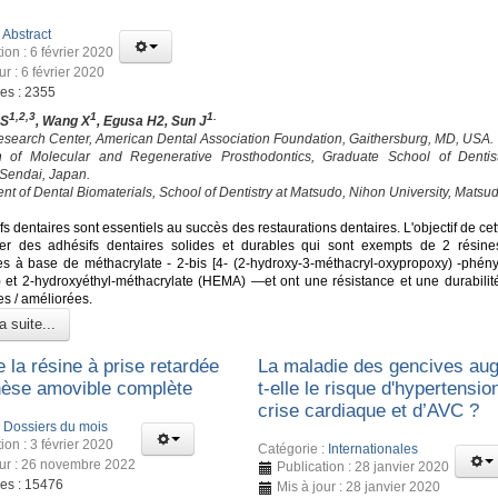
:
Abstract
ion : 6 février 2020
ur : 6 février 2020
ges : 2355
1,2,3
1
1.
 S
, Wang X
, Egusa H2, Sun J
esearch Center, American Dental Association Foundation, Gaithersburg, MD, USA.
on of Molecular and Regenerative Prosthodontics, Graduate School of Dentis
 Sendai, Japan.
nt of Dental Biomaterials, School of Dentistry at Matsudo, Nihon University, Matsu
s dentaires sont essentiels au succès des restaurations dentaires. L'objectif de cet
er des adhésifs dentaires solides et durables qui sont exempts de 2 résine
s à base de méthacrylate - 2-bis [4- (2-hydroxy-3-méthacryl-oxypropoxy) -phény
 et 2-hydroxyéthyl-méthacrylate (HEMA) —et ont une résistance et une durabilité
es / améliorées.
a suite...
 la résine à prise retardée
La maladie des gencives au
hèse amovible complète
t-elle le risque d'hypertensio
crise cardiaque et d’AVC ?
:
Dossiers du mois
ion : 3 février 2020
Catégorie :
Internationales
our : 26 novembre 2022
Publication : 28 janvier 2020
ges : 15476
Mis à jour : 28 janvier 2020