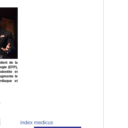
ident de la
ogie (EFP),
dontite et
augmente le
rdiaque et
s
index medicus