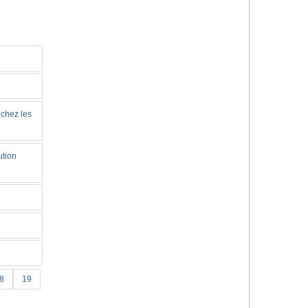
 chez les
ution
8
19