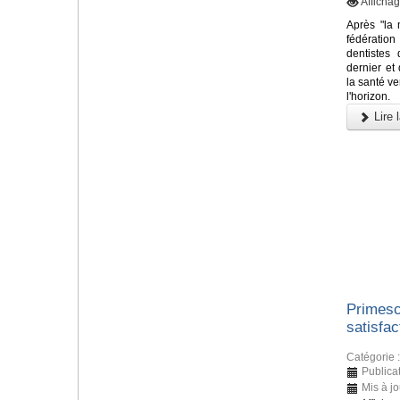
Afficha
Après "la 
fédératio
dentistes 
dernier et 
la santé ve
l'horizon.
Lire l
Primesc
satisfac
Catégorie 
Publica
Mis à jo