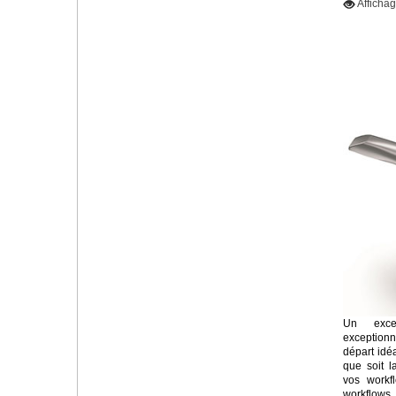
Afficha
Un exce
exceptionn
départ idé
que soit l
vos workfl
workflows