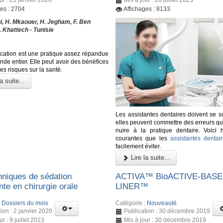
ges : 2704
Affichages : 8133
i, H. Mkaouer, H. Jegham, F. Ben
 Khattech - Tunisie
cation est une pratique assez répandue
de entier. Elle peut avoir des bénéfices
es risques sur la santé.
a suite...
Les assistantes dentaires doivent se su
elles peuvent commettre des erreurs qu
nuire à la pratique dentaire. Voici h
courantes que les
assistantes dentai
facilement éviter.
Lire la suite...
hniques de sédation
ACTIVA™ BioACTIVE-BASE 
te en chirurgie orale
LINER™
:
Dossiers du mois
Catégorie :
Nouveauté
ion : 2 janvier 2020
Publication : 30 décembre 2019
ur : 9 juillet 2023
Mis à jour : 30 décembre 2019