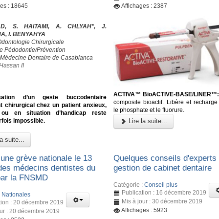
ges : 18645
Affichages : 2387
D, S. HAITAMI, A. CHLYAH*, J.
, I. BENYAHYA
Odontologie Chirurgicale
de Pédodontie/Prévention
 Médecine Dentaire de Casablanca
Hassan II
ACTIVA™ BioACTIVE-BASE/LINER™:
sation d’un geste buccodentaire
composite bioactif. Libère et recharge
 chirurgical chez un patient anxieux,
le phosphate et le fluorure.
 ou en situation d’handicap reste
arfois impossible.
Lire la suite...
a suite...
 une grève nationale le 13
Quelques conseils d'experts
 des médecins dentistes du
gestion de cabinet dentaire
par la FNSMD
Catégorie :
Conseil plus
Publication : 16 décembre 2019
:
Nationales
Mis à jour : 30 décembre 2019
tion : 20 décembre 2019
Affichages : 5923
our : 20 décembre 2019