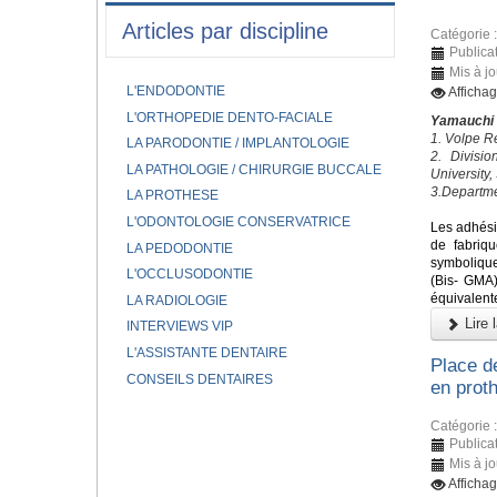
Articles par discipline
Catégorie 
Publicat
Mis à jo
L'ENDODONTIE
Afficha
L'ORTHOPEDIE DENTO-FACIALE
Yamauchi
1. Volpe R
LA PARODONTIE / IMPLANTOLOGIE
2. Divisi
LA PATHOLOGIE / CHIRURGIE BUCCALE
University,
3.Departme
LA PROTHESE
L'ODONTOLOGIE CONSERVATRICE
Les adhésif
de fabriqu
LA PEDODONTIE
symbolique
L'OCCLUSODONTIE
(Bis- GMA)
équivalent
LA RADIOLOGIE
Lire l
INTERVIEWS VIP
L'ASSISTANTE DENTAIRE
Place de
CONSEILS DENTAIRES
en prot
Catégorie 
Publicat
Mis à j
Afficha