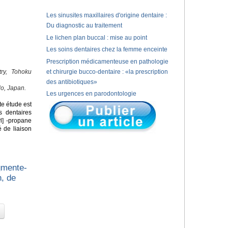
Les sinusites maxillaires d'origine dentaire :
Du diagnostic au traitement
Le lichen plan buccal : mise au point
Les soins dentaires chez la femme enceinte
Prescription médicamenteuse en pathologie
try, Tohoku
et chirurgie bucco-dentaire : «la prescription
des antibiotiques»
do, Japan.
Les urgences en parodontologie
te étude est
s dentaires
l] -propane
 de liaison
gmente-
n, de