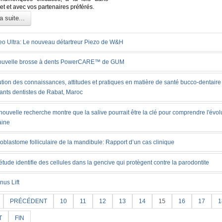
et et avec vos partenaires préférés.
a suite...
eo Ultra: Le nouveau détartreur Piezo de W&H
ouvelle brosse à dents PowerCARE™ de GUM
tion des connaissances, attitudes et pratiques en matière de santé bucco-dentaire
iants dentistes de Rabat, Maroc
ouvelle recherche montre que la salive pourrait être la clé pour comprendre l'évol
ine
blastome folliculaire de la mandibule: Rapport d’un cas clinique
tude identifie des cellules dans la gencive qui protègent contre la parodontite
nus Lift
PRÉCÉDENT
10
11
12
13
14
15
16
17
1
T
FIN