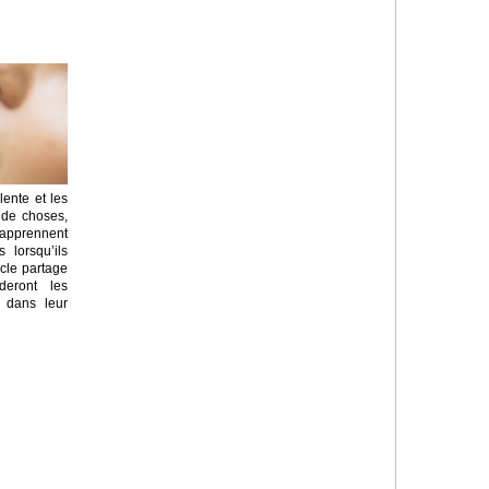
lente et les
 de choses,
n’apprennent
 lorsqu’ils
icle partage
deront les
 dans leur