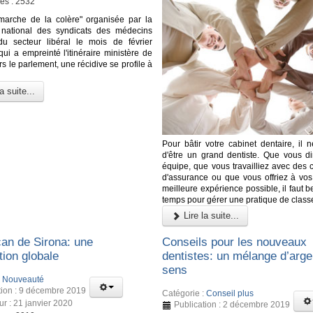
ges : 2532
marche de la colère" organisée par la
n national des syndicats des médecins
du secteur libéral le mois de février
qui a empreinté l'itinéraire ministère de
rs le parlement, une récidive se profile à
a suite...
Pour bâtir votre cabinet dentaire, il n
d'être un grand dentiste. Que vous dir
équipe, que vous travailliez avec des
d'assurance ou que vous offriez à vos 
meilleure expérience possible, il faut
temps pour gérer une pratique de class
Lire la suite...
an de Sirona: une
Conseils pour les nouveaux
tion globale
dentistes: un mélange d’arge
sens
:
Nouveauté
tion : 9 décembre 2019
Catégorie :
Conseil plus
ur : 21 janvier 2020
Publication : 2 décembre 2019