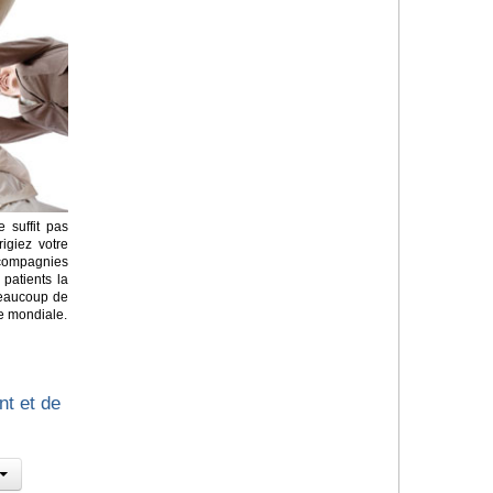
e suffit pas
igiez votre
 compagnies
patients la
 beaucoup de
e mondiale.
nt et de