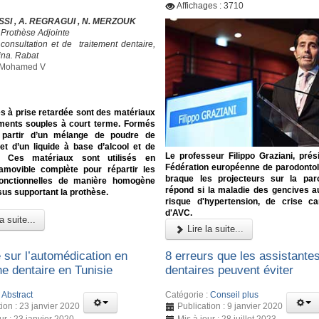
Affichages : 3710
SI , A. REGRAGUI , N. MERZOUK
 Prothèse Adjointe
consultation et de traitement dentaire,
na. Rabat
é Mohamed V
s à prise retardée sont des matériaux
ments souples à court terme. Formés
 partir d’un mélange de poudre de
et d’un liquide à base d’alcool et de
Le professeur Filippo Graziani, prés
nt. Ces matériaux sont utilisés en
Fédération européenne de parodontol
amovible complète pour répartir les
braque les projecteurs sur la paro
onctionnelles de manière homogène
répond si la maladie des gencives 
ssus supportant la prothèse.
risque d'hypertension, de crise ca
d'AVC.
a suite...
Lire la suite...
 sur l’automédication en
8 erreurs que les assistante
e dentaire en Tunisie
dentaires peuvent éviter
:
Abstract
Catégorie :
Conseil plus
ion : 23 janvier 2020
Publication : 9 janvier 2020
ur : 23 janvier 2020
Mis à jour : 28 juillet 2023