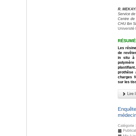
R. MEKAYS
Service de
Centre de 
CHU Ibn Si
Universit
RÉSUMÉ
Les résine
de revête
in situ à
polymère 
plastifia
prothèse 
charges f
sur les ti
Lire l
Enquête
médecin
Catégorie 
Publicat
Mis à jo