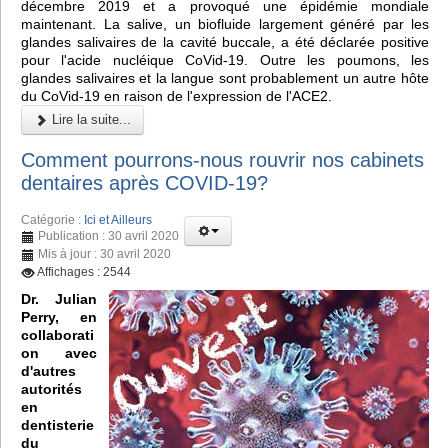
décembre 2019 et a provoqué une épidémie mondiale
maintenant. La salive, un biofluide largement généré par les
glandes salivaires de la cavité buccale, a été déclarée positive
pour l'acide nucléique CoVid-19. Outre les poumons, les
glandes salivaires et la langue sont probablement un autre hôte
du CoVid-19 en raison de l'expression de l'ACE2.
Lire la suite...
Comment pourrons-nous rouvrir nos cabinets
dentaires après COVID-19?
Catégorie :
Ici et Ailleurs
Publication : 30 avril 2020
Mis à jour : 30 avril 2020
Affichages : 2544
Dr. Julian
Perry, en
collaborati
on avec
d'autres
autorités
en
dentisterie
du