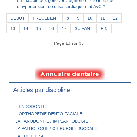
La maladie des gencives augmente-t-elle le risque
d'hypertension, de crise cardiaque et d’AVC ?
DÉBUT
PRÉCÉDENT
8
9
10
11
12
13
14
15
16
17
SUIVANT
FIN
Page 13 sur 35
Articles par discipline
L'ENDODONTIE
L'ORTHOPEDIE DENTO-FACIALE
LA PARODONTIE / IMPLANTOLOGIE
LA PATHOLOGIE / CHIRURGIE BUCCALE
LA PROTHESE