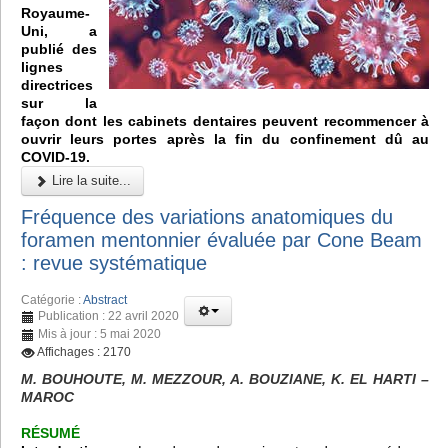
Royaume-
Uni, a
publié des
lignes
directrices
sur la
façon dont les cabinets dentaires peuvent recommencer à
ouvrir leurs portes après la fin du confinement dû au
COVID-19.
Lire la suite...
Fréquence des variations anatomiques du
foramen mentonnier évaluée par Cone Beam
: revue systématique
Catégorie :
Abstract
Publication : 22 avril 2020
Mis à jour : 5 mai 2020
Affichages : 2170
M. BOUHOUTE, M. MEZZOUR, A. BOUZIANE, K. EL HARTI –
MAROC
RÉSUMÉ