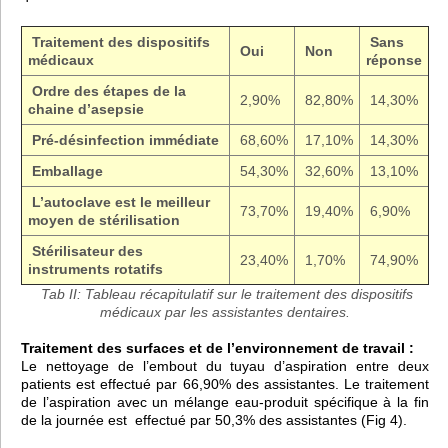
Traitement des dispositifs
Sans
Oui
Non
médicaux
réponse
Ordre des étapes de la
2,90%
82,80%
14,30%
chaine d’asepsie
Pré-désinfection immédiate
68,60%
17,10%
14,30%
Emballage
54,30%
32,60%
13,10%
L’autoclave est le meilleur
73,70%
19,40%
6,90%
moyen de stérilisation
Stérilisateur des
23,40%
1,70%
74,90%
instruments rotatifs
Tab II: Tableau récapitulatif sur le traitement des dispositifs
médicaux par les assistantes dentaires.
Traitement des surfaces et de l’environnement de travail :
Le nettoyage de l’embout du tuyau d’aspiration entre deux
patients est effectué par 66,90% des assistantes. Le traitement
de l’aspiration avec un mélange eau-produit spécifique à la fin
de la journée est effectué par 50,3% des assistantes (Fig 4).