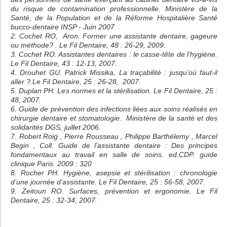
du risque de contamination professionnelle. Ministère de la
Santé, de la Population et de la Réforme Hospitalière Santé
bucco-dentaire INSP - Juin 2007
2. Cochet RO, Aron. Former une assistante dentaire, gageure
ou méthode? . Le Fil Dentaire, 48 : 26-29, 2009.
3. Cochet RO. Assistantes dentaires : le casse-tête de l’hygiène.
Le Fil Dentaire, 43 : 12-13, 2007.
4. Drouhet GU. Patrick Missika, La traçabilité : jusqu’où faut-il
aller ?.Le Fil Dentaire, 25 : 26-28, 2007.
5. Duplan PH. Les normes et la stérilisation. Le Fil Dentaire, 25 :
48, 2007.
6. Guide de prévention des infections liées aux soins réalisés en
chirurgie dentaire et stomatologie. Ministère de la santé et des
solidarités DGS, juillet 2006.
7. Robert Roig , Pierre Rousseau , Philippe Barthélemy , Marcel
Begin , Coll. Guide de l'assistante dentaire : Des principes
fondamentaux au travail en salle de soins. ed.CDP. guide
clinique Paris. 2009 : 320
8. Rocher PH. Hygiène, asepsie et stérilisation : chronologie
d’une journée d’assistante. Le Fil Dentaire, 25 : 56-58, 2007.
9. Zeitoun RO. Surfaces, prévention et ergonomie. Le Fil
Dentaire, 25 : 32-34, 2007.