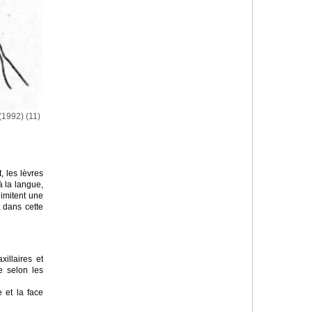
(1992) (11)
, les lèvres
à la langue,
imitent une
t dans cette
xillaires et
ie selon les
e et la face