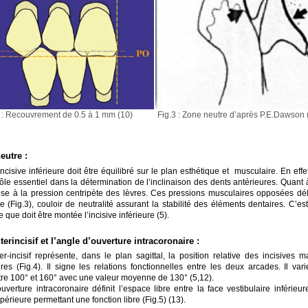
Fig.3 : Zone neutre d’après P.E.Dawson 
2 : Recouvrement de 0.5 à 1 mm (10)
eutre :
incisive inférieure doit être équilibré sur le plan esthétique et musculaire. En effet
ôle essentiel dans la détermination de l’inclinaison des dents antérieures. Quant 
ose à la pression centripète des lèvres. Ces pressions musculaires opposées dél
 (Fig.3), couloir de neutralité assurant la stabilité des éléments dentaires. C’es
 que doit être montée l’incisive inférieure (5).
terincisif et l’angle d’ouverture intracoronaire :
er-incisif représente, dans le plan sagittal, la position relative des incisives ma
res (Fig.4). Il signe les relations fonctionnelles entre les deux arcades. Il var
tre 100° et 160° avec une valeur moyenne de 130° (5,12).
uverture intracoronaire définit l’espace libre entre la face vestibulaire inférieur
périeure permettant une fonction libre (Fig.5) (13).