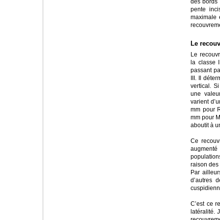
des bords 
pente inci
maximale e
recouvremen
Le recouv
Le recouvr
la classe 
passant par
III. Il dét
vertical. 
une valeu
varient d’
mm pour Ri
mm pour Mc
aboutit à 
Ce recouvr
augmenté 
populatio
raison des
Par ailleu
d’autres 
cuspidienn
C’est ce r
latéralité
recouvrem