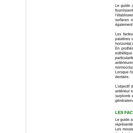
Le guide a
fournisse
l’établiss
surfaces o
également 
Les facte
palatines 
horizontal (
En prothès
esthétiqu
particular
antérieures
normocclus
Lorsque l'o
dentaire.
L’objectif
antérieur 
surplomb e
généraleme
LES FAC
Le guide an
représentée
Les mouvem