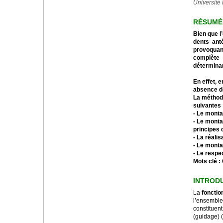
Université 
RÉSUMÉ
Bien que l
dents ant
provoquan
complète 
détermina
En effet, 
absence d
La méthodo
suivantes 
- Le monta
- Le monta
principes 
- La réali
- Le monta
- Le respe
Mots clé :
INTROD
La
fonctio
l’ensemble 
constituent,
(guidage) (