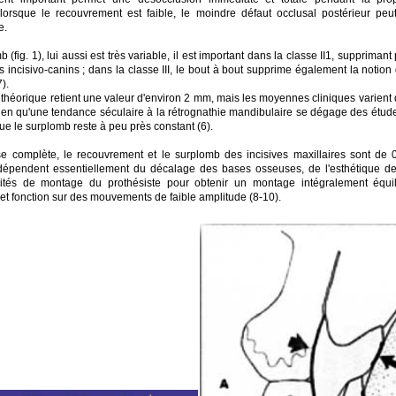
lorsque le recouvrement est faible, le moindre défaut occlusal postérieur peu
e.
 (fig. 1), lui aussi est très variable, il est important dans la classe II1, supprimant
s incisivo-canins ; dans la classe III, le bout à bout supprime également la notio
).
théorique retient une valeur d'environ 2 mm, mais les moyennes cliniques varient
 Bien qu'une tendance séculaire à la rétrognathie mandibulaire se dégage des étud
ue le surplomb reste à peu près constant (6).
e complète, le recouvrement et le surplomb des incisives maxillaires sont de
ls dépendent essentiellement du décalage des bases osseuses, de l'esthétique den
tés de montage du prothésiste pour obtenir un montage intégralement équili
 et fonction sur des mouvements de faible amplitude (8-10).