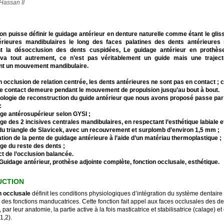
Hassan II
’on puisse définir le guidage antérieur en denture naturelle comme étant le gli
érieures mandibulaires le long des faces palatines des dents antérieures 
t la désocclusion des dents cuspidées, Le guidage antérieur en prothès
va tout autrement, ce n’est pas véritablement un guide mais une trajecto
nt un mouvement mandibulaire.
en occlusion de relation centrée, les dents antérieures ne sont pas en contact ; c
e contact demeure pendant le mouvement de propulsion jusqu’au bout à bout.
logie de reconstruction du guide antérieur que nous avons proposé passe par
:
ge antérosupérieur selon GYSI ;
ge des 2 incisives centrales mandibulaires, en respectant l’esthétique labiale e
du triangle de Slavicek, avec un recouvrement et surplomb d’environ 1,5 mm ;
sation de la pente de guidage antérieure à l’aide d’un matériau thermoplastique ;
ge du reste des dents ;
ct de l’occlusion balancée.
 Guidage antérieur, prothèse adjointe complète, fonction occlusale, esthétique.
UCTION
n occlusale
définit les conditions physiologiques d’intégration du système dentaire
des fonctions manducatrices. Cette fonction fait appel aux faces occlusales des de
 par leur anatomie, la partie active à la fois masticatrice et stabilisatrice (calage) et
1,2).