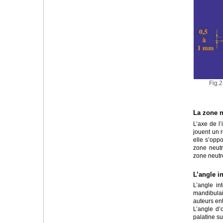
Fig.
La zone n
L’axe de l’
jouent un r
elle s’opp
zone neutre
zone neutre
L’angle in
L’angle int
mandibulai
auteurs en
L’angle d’o
palatine su