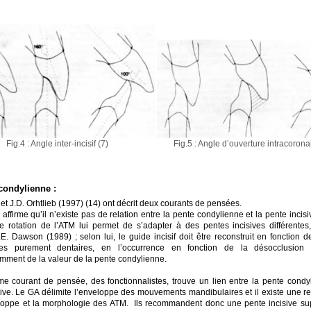
Fig.5 : Angle d’ouverture intracorona
Fig.4 : Angle inter-incisif (7)
condylienne :
et J.D. Orhtlieb (1997) (14) ont décrit deux courants de pensées.
affirme qu’il n’existe pas de relation entre la pente condylienne et la pente incisi
e rotation de l’ATM lui permet de s’adapter à des pentes incisives différente
.E. Dawson (1989) ; selon lui, le guide incisif doit être reconstruit en fonction
es purement dentaires, en l’occurrence en fonction de la désocclusion p
ment de la valeur de la pente condylienne.
e courant de pensée, des fonctionnalistes, trouve un lien entre la pente condyl
sive. Le GA délimite l’enveloppe des mouvements mandibulaires et il existe une re
loppe et la morphologie des ATM. Ils recommandent donc une pente incisive su