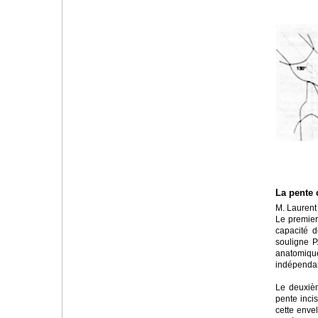
La pente 
M. Laurent 
Le premier 
capacité d
souligne P
anatomiqu
indépendam
Le deuxièm
pente inci
cette enve