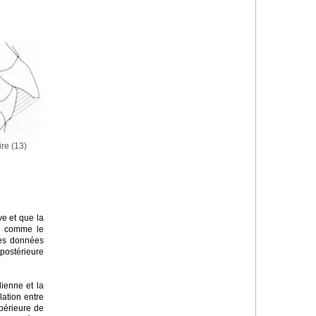
ire (13)
ve et que la
s, comme le
 des données
ostérieure
ienne et la
lation entre
périeure de