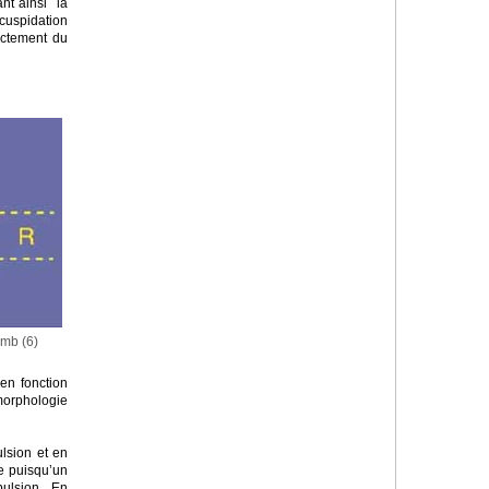
ant ainsi la
cuspidation
ectement du
omb (6)
 en fonction
morphologie
lsion et en
e puisqu’un
pulsion. En