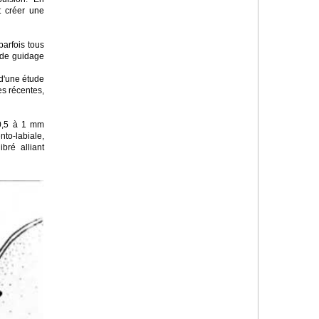
t créer une
 parfois tous
n de guidage
 d'une étude
es récentes,
 0,5 à 1 mm
to-labiale,
bré alliant