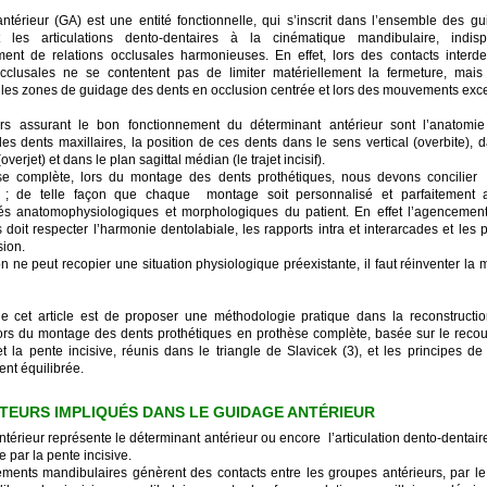
ntérieur (GA) est une entité fonctionnelle, qui s’inscrit dans l’ensemble des g
nt les articulations dento-dentaires à la cinématique mandibulaire, indi
ement de relations occlusales harmonieuses. En effet, lors des contacts interden
cclusales ne se contentent pas de limiter matériellement la fermeture, mais 
les zones de guidage des dents en occlusion centrée et lors des mouvements exce
urs assurant le bon fonctionnement du déterminant antérieur sont l’anatomi
des dents maxillaires, la position de ces dents dans le sens vertical (overbite), 
overjet) et dans le plan sagittal médian (le trajet incisif).
e complète, lors du montage des dents prothétiques, nous devons concilier 
e ; de telle façon que chaque montage soit personnalisé et parfaitement 
ités anatomophysiologiques et morphologiques du patient. En effet l’agencemen
 doit respecter l’harmonie dentolabiale, les rapports intra et interarcades et les 
ion.
n ne peut recopier une situation physiologique préexistante, il faut réinventer la
 de cet article est de proposer une méthodologie pratique dans la reconstructi
lors du montage des dents prothétiques en prothèse complète, basée sur le recou
t la pente incisive, réunis dans le triangle de Slavicek (3), et les principes de
nt équilibrée.
TEURS IMPLIQUÉS DANS LE GUIDAGE ANTÉRIEUR
térieur représente le déterminant antérieur ou encore l’articulation dento-dentair
 par la pente incisive.
ents mandibulaires génèrent des contacts entre les groupes antérieurs, par le