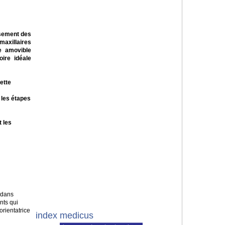
ssement des
maxillaires
e amovible
ire idéale
ette
 les étapes
t les
 dans
nts qui
 orientatrice
index medicus