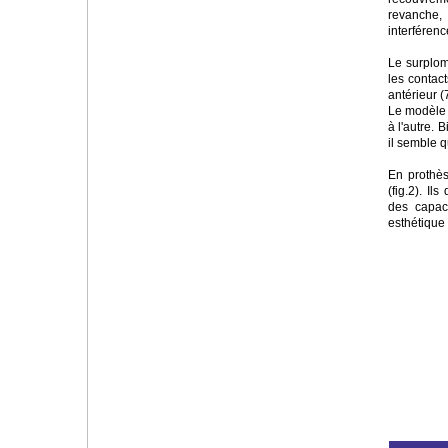
revanche, 
interférenc
Le surplomb
les contact
antérieur (7
Le modèle 
à l'autre.
il semble q
En prothès
(fig.2). I
des capaci
esthétique