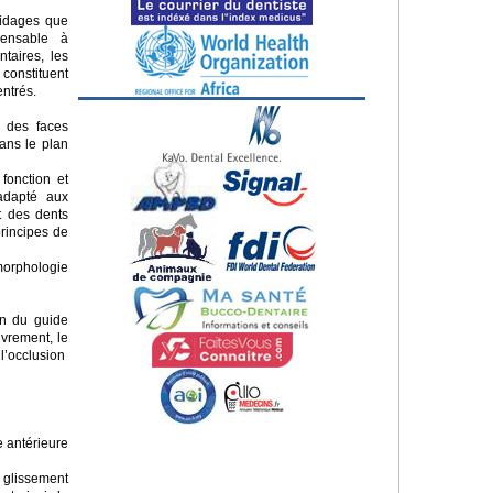
uidages que
spensable à
taires, les
constituent
ntrés.
e des faces
dans le plan
fonction et
adapté aux
t des dents
principes de
 morphologie
on du guide
vrement, le
 l’occlusion
e antérieure
 glissement