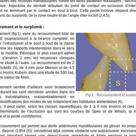
libres des incisives mandibulaires contre les faces palatines maxillaires ; décriv
sive, trajectoire du dentalé débutant du point de contact en occlusion d’inter
t se terminant par le contact en bout à bout. Cette pente incisive dépend dir
t, du surplomb, de la zone neutre et de l’angle inter-incisif (2,4,5).
rement et le surplomb :
ement (fig.1) varie du recouvrement total de
II2 (supraclusion) à la béance complète, en
 l’infraclusion et le bout à bout de la classe
ermine les rapports interdentaires dans le sens
Si le modèle théorique le plus courant admet
r d’environ 2 mm, les moyennes cliniques
une étude à l’autre. Le recouvrement est de 2
cketts (5), de 4 mm pour Okeson et de 4.5
 Horris; Kubein, dans une étude de 500 cas,
une valeur de 4mm.
ement semble d’ailleurs avoir brutalement
durant les cent dernières années dans les
Fig.1 : Recouvrement et surpl
ns industrialisées, vraisemblablement en
 modifications des modes de vie notamment des habitudes alimentaires (6).
rs, il peut varier, selon les classes squelettiques, de 1 à 6 mm environ et cela
déterminants de l’occlusion qui sont les courbes de Spee et de Wilson, la 
e et la pente condylienne.
ecouvrement qui permet aux dents antérieures mandibulaires de glisser en propu
. J. Beyron (1954 (5)) considérait déjà comme obstacle une supraclusion excessiv
ent important permet une désocclusion immédiate et totale pendant la pro