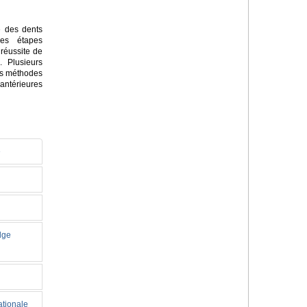
e des dents
des étapes
 réussite de
. Plusieurs
des méthodes
antérieures
e
idge
ationale