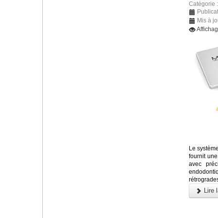
Catégorie 
Publicat
Mis à jo
Afficha
Le système
fournit un
avec préc
endodonti
rétrograde
Lire l