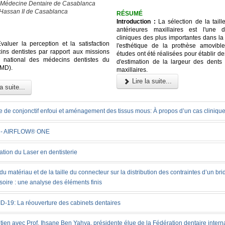
 Médecine Dentaire de Casablanca
 Hassan II de Casablanca
RÉSUMÉ
Introduction :
La sélection de la taill
antérieures maxillaires est l'une 
cliniques des plus importantes dans la
aluer la perception et la satisfaction
l'esthétique de la prothèse amovible
ns dentistes par rapport aux missions
études ont été réalisées pour établir 
e national des médecins dentistes du
d'estimation de la largeur des dents 
MD).
maxillaires.
Lire la suite...
a suite...
e de conjonctif enfoui et aménagement des tissus mous: À propos d’un cas cliniqu
 - AIRFLOW® ONE
sation du Laser en dentisterie
 du matériau et de la taille du connecteur sur la distribution des contraintes d’un br
soire : une analyse des éléments finis
D-19: La réouverture des cabinets dentaires
tien avec Prof. Ihsane Ben Yahya, présidente élue de la Fédération dentaire intern