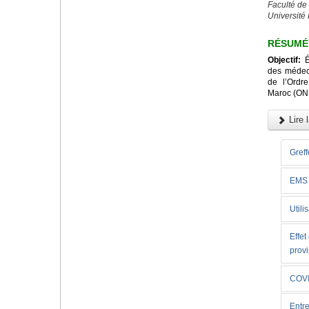
Faculté de
Université
RÉSUMÉ
Objectif:
Év
des médeci
de l’Ordr
Maroc (ON
Lire l
Greff
EMS
Utili
Effet
provi
COVI
Entre