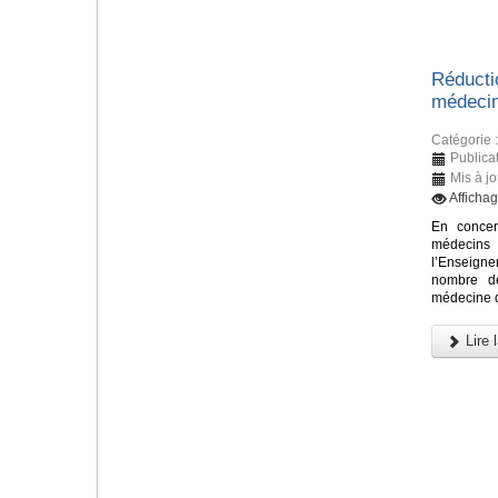
Réducti
médecin
Catégorie 
Publicat
Mis à j
Afficha
En concer
médecin
l’Enseign
nombre de
médecine d
Lire l