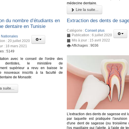
médecine dentaire.
Lire la suite...
on du nombre d’étudiants en
Extraction des dents de sag
e dentaire en Tunisie
Catégorie :
Conseil plus
Publication : 6 juillet 2020
:
Nationales
Mis à jour : 15 avril 2022
ion : 20 juillet 2020
Affichages : 9036
our : 18 mars 2021
ges : 5149
tation avec le conseil de l'ordre des
s dentistes, le ministère de
ement supérieur a revu en baisse le
 nouveaux inscrits à la faculté de
entaire de Monastir.
a suite...
L'extraction des dents de sagesse est 
par laquelle est pratiquée l'avulsion 
d'une dent de sagesse (ou troisième 
l'os maxillaire qui l'abrite, à l'aide de 