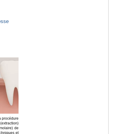
esse
la procédure
(extraction)
molaire) de
techniques et