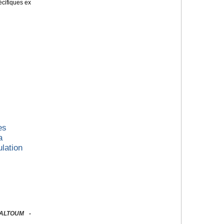
écifiques ex
es
a
lation
KALTOUM -