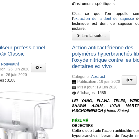
d'instruments spécifiques.
C'est ce que l'on appelle co
l'
extraction de la dent de sagesse
do
technique est dent de sagesse ou
molaire.
Lire la suite...
lseur professionnel
Action antibactérienne des
k® Classic
polymères hyperbranchés lib
l'oxyde nitrique contre les bi
:
Nouveauté
dentaires ex vivo
ion : 26 juin 2020
ur : 26 juin 2020
Catégorie :
Abstract
ges : 3108
Publication : 19 juin 2020
Mis à jour : 19 juin 2020
Affichages : 1585
LEI YANG, FLAVIA TELES, WEI
SHAWN A.DUA, LYNN MARTI
H.SCHOENFISCH
(United States)
RÉSUMÉ
OBJECTIFS
Cette étude traite l'action antibiofilm d
hyperbranchés libérant de l'oxyde ni