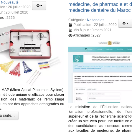
:
Nouveauté
médecine, de pharmacie et 
ion : 26 juillet 2020
médecine dentaire du Maroc
ur : 26 juillet 2020
ges : 2225
Catégorie :
Nationales
Publication : 22 juillet 2020
Mis à jour : 9 mars 2021
Affichages : 2527
 MAP (Micro-Apical Placement System),
e méthode unique et efficace pour placer
ision des matériaux de remplissage
ques par des approches orthogrades ou
Le ministère de l’Éducation nation
s.
formation professionnelle, de l’en
a suite...
supérieur et de la recherche scientifi
créer un site web pour une meilleure o
des candidatures au concours comm
aux facultés de médecine, de pharm