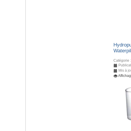
Hydropu
Waterpi
Catégorie 
Publicat
Mis à jo
Afficha