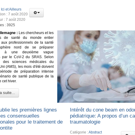
:
Ici et Ailleurs
tion : 7 août 2020
ur : 7 août 2020
ges : 3925
llemagne :
Les chercheurs et les
es de santé du monde entier
t aux professionnels de la santé
isphère nord de se préparer
ent à une deuxième vague
ns par le CoV-2 du SRAS. Selon
e des sciences médicales du
i (AMS), les mois d'été doivent
période de préparation intense
énario de santé publique de la
 cet hiver.
a suite...
ublie les premières lignes
Intérêt du cone beam en odo
ices consensuelles
pédiatrique: A propos d’un c
ionales pour le traitement de
traumatologie
ontite
Catégorie :
Abstract