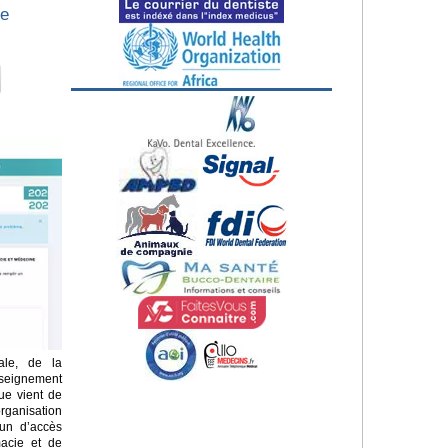
de
ale, de la
seignement
que vient de
rganisation
un d’accès
acie et de