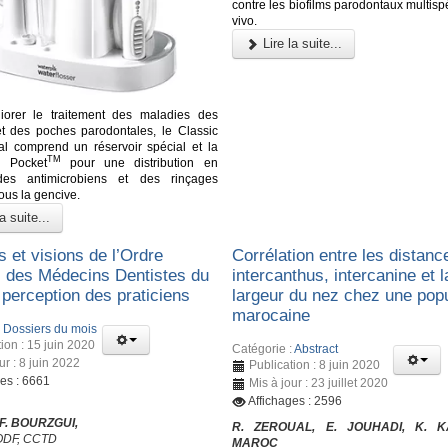
contre les biofilms parodontaux multisp
vivo.
Lire la suite...
iorer le traitement des maladies des
t des poches parodontales, le Classic
al comprend un réservoir spécial et la
TM
k Pocket
pour une distribution en
es antimicrobiens et des rinçages
ous la gencive.
a suite...
 et visions de l’Ordre
Corrélation entre les distanc
l des Médecins Dentistes du
intercanthus, intercanine et l
 perception des praticiens
largeur du nez chez une popu
marocaine
:
Dossiers du mois
ion : 15 juin 2020
Catégorie :
Abstract
ur : 8 juin 2022
Publication : 8 juin 2020
ges : 6661
Mis à jour : 23 juillet 2020
Affichages : 2596
 F. BOURZGUI,
R. ZEROUAL, E. JOUHADI, K. 
’ODF, CCTD
MAROC