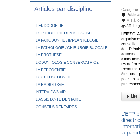
Articles par discipline
Catégorie 
Publica
Mis à jo
L'ENDODONTIE
Afficha
L'ORTHOPEDIE DENTO-FACIALE
LEIPZIG, A
organism
LA PARODONTIE / IMPLANTOLOGIE
conseillen
LA PATHOLOGIE / CHIRURGIE BUCCALE
de l'hém
activem
LA PROTHESE
d'infectio
L'ODONTOLOGIE CONSERVATRICE
l'Académi
Royaume-Un
LA PEDODONTIE
être une 
L'OCCLUSODONTIE
pour un sc
pire espèce
LA RADIOLOGIE
INTERVIEWS VIP
Lire l
L'ASSISTANTE DENTAIRE
CONSEILS DENTAIRES
L'EFP p
directr
internat
la parod