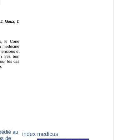
J. Idoux, T.
s, le
Cone
la médecine
imensions et
un très bon
our les cas
e.
dédié au
index medicus
és de