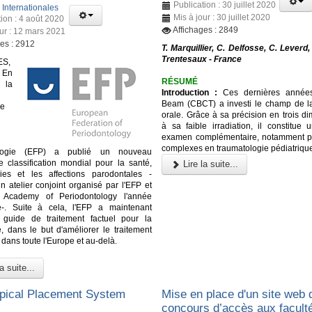
Publication : 30 juillet 2020
:
Internationales
Mis à jour : 30 juillet 2020
tion : 4 août 2020
Affichages : 2849
our : 12 mars 2021
ges : 2912
T. Marquillier, C. Delfosse, C. Leverd, 
Trentesaux - France
S,
 En
RÉSUMÉ
la
Introduction :
Ces dernières année
Beam (CBCT)
a investi le champ de 
ne
orale. Grâce à sa précision en trois d
à sa faible irradiation, il constitue 
examen complémentaire, notamment p
complexes en traumatologie pédiatriqu
ologie (EFP) a publié un nouveau
 classification mondial pour la santé,
Lire la suite...
ies et les affections parodontales -
un atelier conjoint organisé par l'EFP et
n Academy of Periodontology l'année
e-. Suite à cela, l'EFP a maintenant
 guide de traitement factuel pour la
e, dans le but d'améliorer le traitement
dans toute l'Europe et au-delà.
a suite...
pical Placement System
Mise en place d'un site web 
concours d’accès aux facult