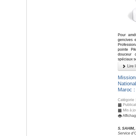
Pour amél
gencives e
Profession
pointe Pi
douceur d
spéciaux s
Lire l
Missions
Nationa
Maroc :
Catégorie 
Publicat
Mis à jo
Afficha
S. SAHIM,
Service d