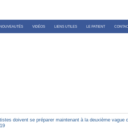
NOUVEAUTÉS
VIDÉOS
LIENS UTILES
LE PATIENT
CONTA
tistes doivent se préparer maintenant à la deuxième vague 
19