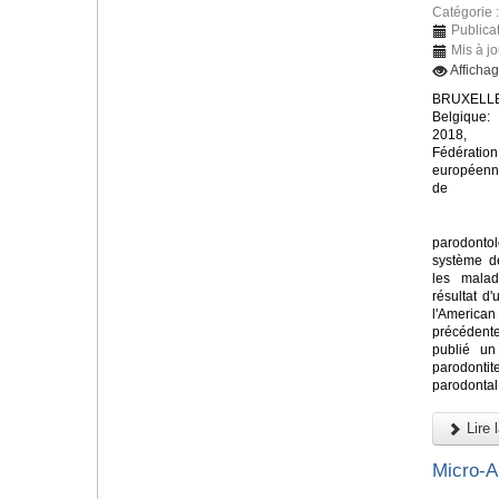
Catégorie 
Publica
Mis à j
Afficha
BRUXELLE
Belgique:
2018, 
Fédération
européen
de
parodont
système de
les malad
résultat d'
l'America
précédent
publié un
parodontit
parodontal 
Lire l
Micro-A