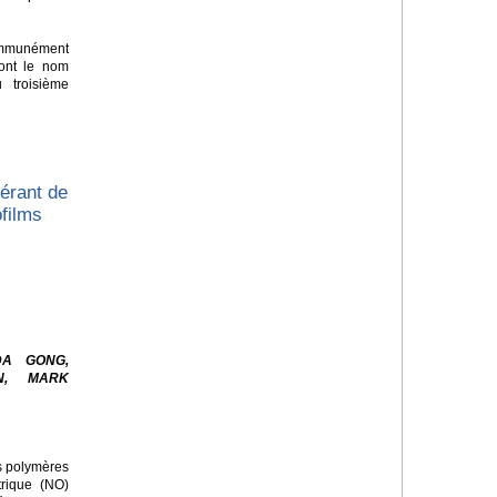
mmunément
nt le nom
 troisième
érant de
ofilms
DA GONG,
N, MARK
es polymères
trique (NO)