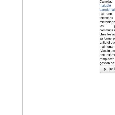
Canada:
maladie
parodontal
est une 
infections
microbien
les pl
communes
chez les ad
sa forme sé
antibioti
maintenan
(Vaccinium 
anti-infla
remplacer 
gestion de
Lire l