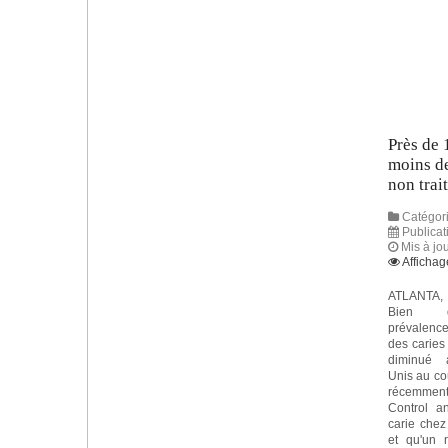
Près de 
moins de
non trai
Catégori
Publicat
Mis à jou
Affichag
ATLANTA, 
Bien 
prévalen
des caries
diminué 
Unis au co
récemment
Control a
carie chez
et qu'un 