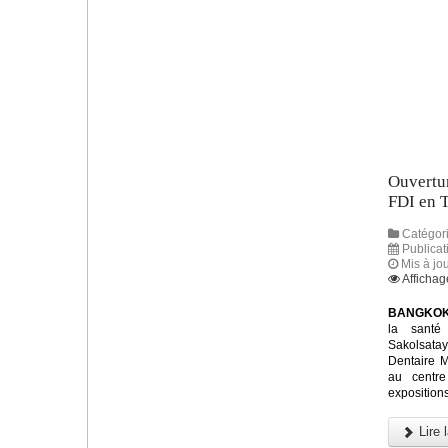
Ouvertu
FDI en 
Catégori
Publicat
Mis à jo
Affichag
BANGKOK,
la santé 
Sakolsatay
Dentaire M
au centre
exposition
Lire l