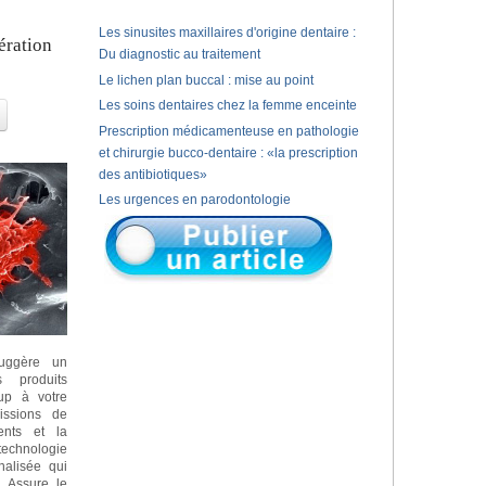
Les sinusites maxillaires d'origine dentaire :
ération
Du diagnostic au traitement
Le lichen plan buccal : mise au point
Les soins dentaires chez la femme enceinte
Prescription médicamenteuse en pathologie
et chirurgie bucco-dentaire : «la prescription
des antibiotiques»
Les urgences en parodontologie
suggère un
 produits
oup à votre
ssions de
rents et la
technologie
nalisée qui
» Assure le