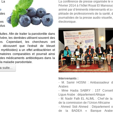
La
La conférence de presse organisée le 
Février 2014 à l’hôtel Royal El Mansour,
e
animé par d’éminents intervenants et a
des
pléiade de professionnels de la santé, 
journalistes de la presse audio visuelle, 
nes
électronique.
us
ultes. Afin de traiter la parodontite dans
vère, les dentistes utilisent souvent des
ques. Cependant, les chercheurs ont
t découvert que l'extrait de bleuet
myrtilloides) a un effet antibactérien et
mmatoires comparables et pourrait ainsi
des médicaments antibiotiques dans la
 la maladie parodontale.
a suite...
Intervenants :
- M. Samir HOSNI : Ambassadeur d
Arabes
- Mme Hadia SABRY : 1ST Conseil
Ligue Arabe : département Afrique
- M. Nadir Fath EL ALIML : Chef de la
de la commission de l’Union Africaine
- Ahmed Sidi Ahmed : Département o
de la BADEA « Banque Arabe