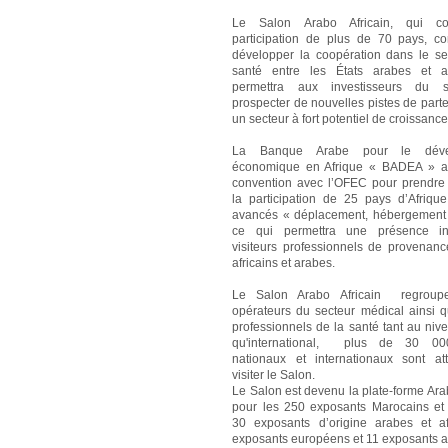
Le Salon Arabo Africain, qui co
participation de plus de 70 pays, co
développer la coopération dans le se
santé entre les États arabes et af
permettra aux investisseurs du 
prospecter de nouvelles pistes de part
un secteur à fort potentiel de croissance
La Banque Arabe pour le déve
économique en Afrique « BADEA » a
convention avec l’OFEC pour prendr
la participation de 25 pays d’Afriqu
avancés « déplacement, hébergement 
ce qui permettra une présence i
visiteurs professionnels de provenan
africains et arabes.
Le Salon Arabo Africain regroup
opérateurs du secteur médical ainsi q
professionnels de la santé tant au niv
qu'international, plus de 30 000
nationaux et internationaux sont a
visiter le Salon.
Le Salon est devenu la plate-forme Ara
pour les 250 exposants Marocains et 
30 exposants d’origine arabes et af
exposants européens et 11 exposants a