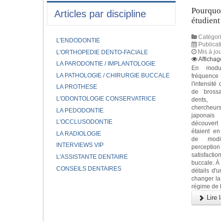
Pourquoi
Articles par discipline
étudient
Catégori
L'ENDODONTIE
Publicat
Mis à jo
L'ORTHOPEDIE DENTO-FACIALE
Affichag
LA PARODONTIE / IMPLANTOLOGIE
En modu
LA PATHOLOGIE / CHIRURGIE BUCCALE
fréque
l'intensité
LA PROTHESE
de bross
L'ODONTOLOGIE CONSERVATRICE
dents
chercheur
LA PEDODONTIE
japona
L'OCCLUSODONTIE
découver
étaient e
LA RADIOLOGIE
de modi
INTERVIEWS VIP
perception
satisfacti
L'ASSISTANTE DENTAIRE
buccale. À 
CONSEILS DENTAIRES
détails d'u
changer la 
régime de 
Lire l