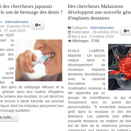
 des chercheurs japonais
Des chercheurs Malaisiens
 le son de brossage des dents ?
développent une nouvelle gén
d'implants dentaires
e :
Internationales
ion : 6 janvier 2016
Catégorie :
Internationales
ur : 27 août 2020
Publication : 29 octobre 2014
es : 4110
Mis à jour : 6 octobre 2020
lant la
Affichages : 5766
nce et
 des sons
KUALA LUMPUR,
age des
Malaisie : Un succès
, des
majeur dans le
s
développement de
is ont
nouveaux implants
t qu'ils
dentaires biomédicaux
n mesure
avec la capacité
fier la
d'accélérer la
 des gens du nettoyage efficace et la
cicatrisation osseuse a
on globale dans leur routine d'hygiène
été rapportée par un
la lumière des résultats, ils ont décrit les
groupe de scientifiques, ce qui 
ne brosse à dents futuriste qui pourrait
mouvement vers un avenir des
façon dont les individus perçoivent leur
personnalisés. "Il ressemble beauc
brossage quotidien.
goût dans la musique et des émi
télévision. Les patients sont diffé
a suite...
nouvelle tendance en matière de bio
est de faire de la médecine person
correspond aux besoins du patient,