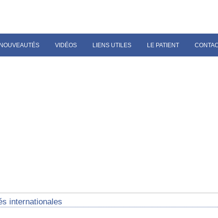
NOUVEAUTÉS
VIDÉOS
LIENS UTILES
LE PATIENT
CONTA
és internationales