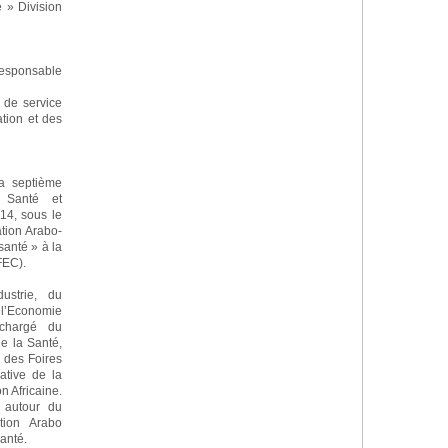
 » Division
sponsable
 de service
tion et des
a septième
: Santé et
4, sous le
tion Arabo-
santé » à la
FEC).
ustrie, du
 l’Economie
 chargé du
e la Santé,
e des Foires
ative de la
n Africaine.
e autour du
ation Arabo
anté.