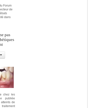
 du Forum
secteur de
débats
aité dans
 ne pas
abétiques
nt
ue chez les
de publiée
atteints de
raitement