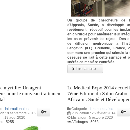
Un groupe de chercheurs de l'U
d'Uppsala, Suède, a développé u
revêtement réceptif pour les implan
en chirurgie pour améliorer leur intég
les os et prévenir les rejets. Des 
de diffusion neutronique à l'Inst
Langevin (ILL) Grenoble, France, 
comment une protéine qui stimule la
osseuse se liait à cette surface et p
libérée de manière contrôlée.
Lire la suite...
de myrtille: Un agent
Le Medical Expo 2014 accueil
ur pour le nouveau traitement
7ème Edition du Salon Arabo
tal
Africain : Santé et Développe
e :
Internationales
Catégorie :
Internationales
ion : 9 septembre 2015
Publication : 25 février 2014
ur : 19 août 2020
Mis à jour : 5 octobre 2020
es : 5255
Affichages : 5063