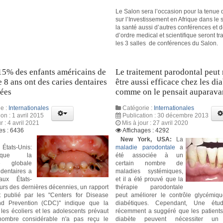
Le Salon sera l’occasion pour la tenue
sur l’Investissement en Afrique dans le 
la santé aussi d’autres conférences et 
d’ordre medical et scientifique seront tr
les 3 salles de conférences du Salon.
15% des enfants américains de
Le traitement parodontal peut
 8 ans ont des caries dentaires
être aussi efficace chez les di
tées
comme on le pensait auparava
e :
Internationales
Catégorie :
Internationales
ion : 1 avril 2015
Publication : 30 décembre 2013
r : 4 avril 2021
Mis à jour : 27 avril 2020
es : 6436
Affichages : 4292
New York, USA:
La
États-Unis:
maladie parodontale
a
que la
été associée à un
ce globale
certain nombre de
 dentaires a
maladies systémiques,
aux États-
et il a été prouvé que la
urs des dernières décennies, un rapport
thérapie parodontale
 publié par les "Centers for Disease
peut améliorer le contrôle glycémiq
nd Prevention (CDC)" indique que la
diabétiques. Cependant, Une étu
 les écoliers et les adolescents prévaut
récemment a suggéré que les patients 
nombre considérable n'a pas reçu le
diabète peuvent nécessiter un t