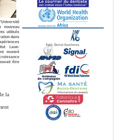
niversité
n nouveau
ts utilisés
ration dans
expériences
itut Laue-
ont montré
 croissance
ouvait être
le la
ment