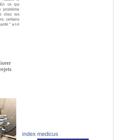
"En ce qui
le problème
se chez les
ns certains
té." a-t-il
t
iorer
rejets
index medicus