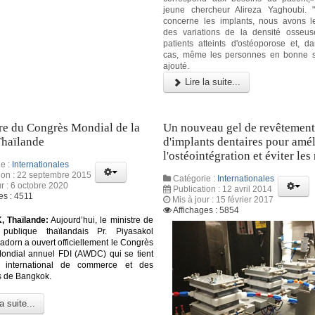
jeune chercheur Alireza Yaghoubi. 
concerne les implants, nous avons 
des variations de la densité osseu
patients atteints d'ostéoporose et, da
cas, même les personnes en bonne san
ajouté.
Lire la suite...
re du Congrès Mondial de la
Un nouveau gel de revêtemen
Thaïlande
d'implants dentaires pour amél
l'ostéointégration et éviter les 
e :
Internationales
ion : 22 septembre 2015
Catégorie :
Internationales
ur : 6 octobre 2020
Publication : 12 avril 2014
es : 4511
Mis à jour : 15 février 2017
Affichages : 5854
 Thaïlande:
Aujourd’hui, le ministre de
publique thaïlandais Pr. Piyasakol
adorn a ouvert officiellement le Congrès
ondial annuel FDI (AWDC) qui se tient
 international de commerce et des
s de Bangkok.
a suite...