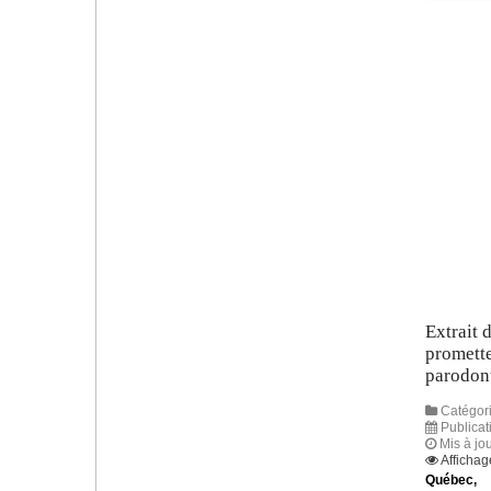
Extrait 
promette
parodon
Catégori
Publicat
Mis à jo
Affichag
Québec,