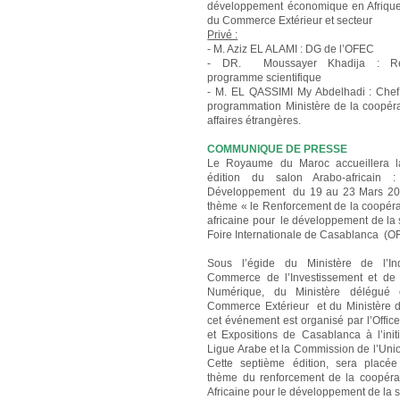
développement économique en Afrique
du Commerce Extérieur et secteur
Privé :
- M. Aziz EL ALAMI : DG de l’OFEC
- DR. Moussayer Khadija : Re
programme scientifique
- M. EL QASSIMI My Abdelhadi : Chef
programmation Ministère de la coopéra
affaires étrangères.
COMMUNIQUE DE PRESSE
Le Royaume du Maroc accueillera l
édition du salon Arabo-africain 
Développement du 19 au 23 Mars 201
thème « le Renforcement de la coopéra
africaine pour le développement de la 
Foire Internationale de Casablanca (O
Sous l’égide du Ministère de l’Ind
Commerce de l’Investissement et de
Numérique, du Ministère délégué
Commerce Extérieur et du Ministère d
cet événement est organisé par l’Offic
et Expositions de Casablanca à l’initi
Ligue Arabe et la Commission de l’Unio
Cette septième édition, sera placé
thème du renforcement de la coopér
Africaine pour le développement de la s