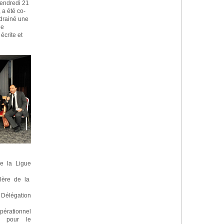
vendredi 21
 a été co-
 drainé une
de
écrite et
e la Ligue
lère de la
 Délégation
pérationnel
 pour le