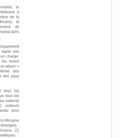
nnaitra la
ntribuera à
cteur de la
ricains, et
secteur de
enariat dans
.
loppement
 signé une
e en charge
e les moins
et séjour »
ntense des
ce des pays
e tous les
ue tous les
eau national
 visiteurs
ttendu pour
bo Africaine
étrangers :
ricains, 21
siatiques.