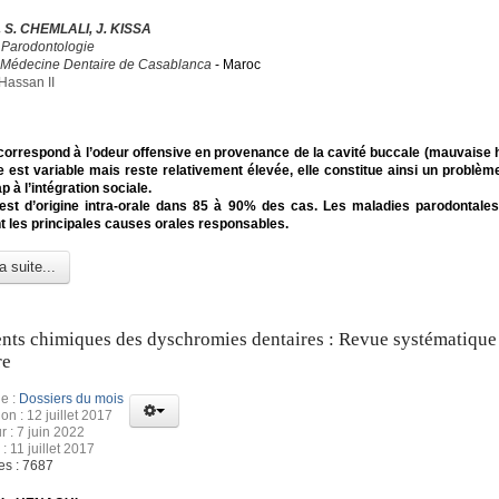
 S. CHEMLALI, J. KISSA
 Parodontologie
 Médecine Dentaire de Casablanca
- Maroc
Hassan II
 correspond à l’odeur offensive en provenance de la cavité buccale (mauvaise h
 est variable mais reste relativement élevée, elle constitue ainsi un problèm
 à l’intégration sociale.
 est d’origine intra-orale dans 85 à 90% des cas. Les maladies parodontales 
nt les principales causes orales responsables.
a suite...
nts chimiques des dyschromies dentaires : Revue systématique 
re
e :
Dossiers du mois
on : 12 juillet 2017
r : 7 juin 2022
: 11 juillet 2017
es : 7687