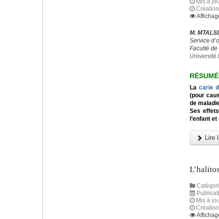
Mis à jou
Création
Affichag
M. MTALSI
Service d’
Faculté d
Université 
RÉSUMÉ
La
carie d
(pour caus
de maladie
Ses effets
l’enfant et
Lire l
L’halito
Catégori
Publicat
Mis à jo
Création
Affichag