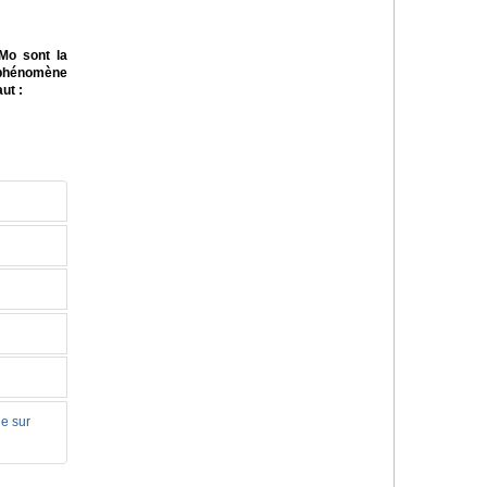
-Mo sont la
e phénomène
ut :
le sur