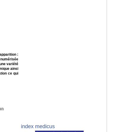
pparition :
n numérisée
une variété
mique ainsi
tion ce qui
un
index medicus