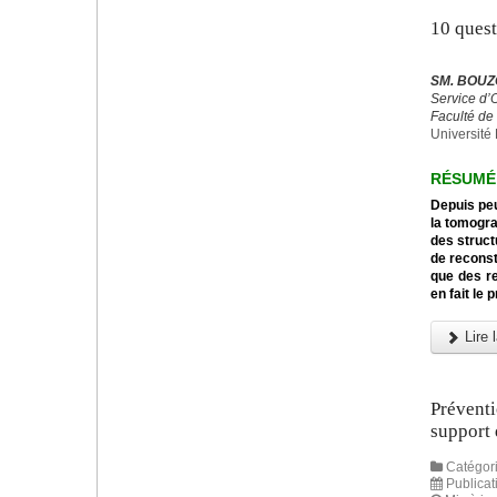
10 ques
SM. BOUZ
Service d’
Faculté de
Université 
RÉSUMÉ
Depuis peu
la tomogra
des struct
de reconst
que des re
en fait le
Lire l
Préventi
support 
Catégori
Publicat