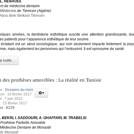
 L. HENAOUI.
nt de médecine dentaire
e Médecine
de Tlemcen (Algérie)
 Abou Bekr Belkaid Tlemcen
lques années, la dentisterie esthétique suscite une attention grandissante, due 
es patients pour l’apparence esthétique de leur sourire.
 éclatant est un atout sociologique, qui non seulement impacte fortement la psy
même, mais également les personnes qui l’entourent. Il est synonyme de santé.
a suite...
n des prothèses amovibles : La réalité en Tunisie
e :
Dossiers du mois
ion : 16 février 2017
r : 7 juin 2022
 : 15 février 2017
es : 8229
 S. BEKRI, I. SADDOURI, A. GHAFFARI, M. TRABELSI
 Prothèse Partielle Amovible
 Médecine Dentaire de Monastir
 de Monastir