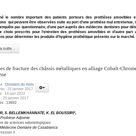
né le nombre important des patients porteurs des prothèses amovibles e
ons qui peuvent être observées suite au port d’une prothèse mal entretenue,
nquête par questionnaire, d’une part auprès des médecins dentistes pour dét
e choix prescrits pour l’entretien des prothèses amovibles et d’autre part
s pour déterminer les produits d’hygiène prothétique présents sur le marché.
a suite...
es de fracture des châssis métalliques en alliage Cobalt-Chrom
ène
e :
Dossiers du mois
ion : 25 janvier 2017
r : 14 juin 2022
 : 25 janvier 2017
es : 13892
R, S. BELLEMKHANNATE, K. EL BOUSSIRI*,
 Prothèse Adjointe
ire de sciences odontologiques
 Médecine Dentaire de Casablanca
Hassan II