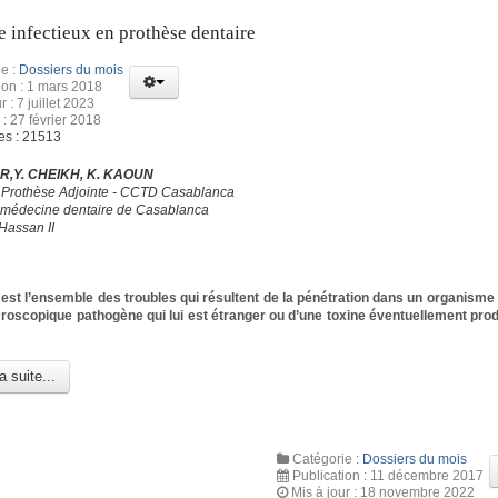
e infectieux en prothèse dentaire
e :
Dossiers du mois
ion : 1 mars 2018
r : 7 juillet 2023
 : 27 février 2018
es : 21513
R,Y. CHEIKH, K. KAOUN
 Prothèse Adjointe - CCTD Casablanca
 médecine dentaire de Casablanca
Hassan II
n est l’ensemble des troubles qui résultent de la pénétration dans un organisme 
oscopique pathogène qui lui est étranger ou d’une toxine éventuellement prod
a suite...
Catégorie :
Dossiers du mois
Publication : 11 décembre 2017
Mis à jour : 18 novembre 2022