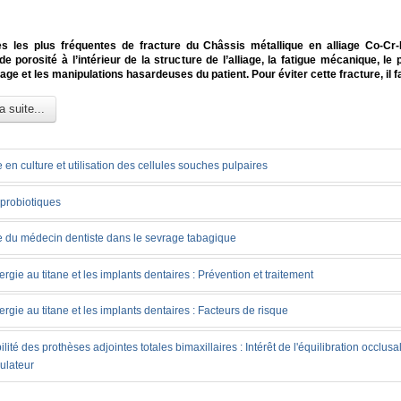
s les plus fréquentes de fracture du Châssis métallique en alliage Co-Cr
e porosité à l’intérieur de la structure de l’alliage, la fatigue mécanique, l
age et les manipulations hasardeuses du patient. Pour éviter cette fracture, il fa
a suite...
 en culture et utilisation des cellules souches pulpaires
probiotiques
 du médecin dentiste dans le sevrage tabagique
lergie au titane et les implants dentaires : Prévention et traitement
lergie au titane et les implants dentaires : Facteurs de risque
ilité des prothèses adjointes totales bimaxillaires : Intérêt de l'équilibration occlusa
culateur