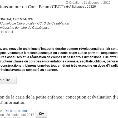
Création : 11 décembre 2017
tions autour du Cone Beam (CBCT)
Affichages : 55326
OUBAA, I. BENYAHYA
Odontologie Chirurgicale - CCTD de Casablanca
 médecine dentaire de Casablanca
Hassan II
, une nouvelle technique d’imagerie décrite comme révolutionnaire a fait son a
phie volumique à faisceau conique ou « cone beam ». Elle permet l’acquisitio
ures osseuses et la réalisation de coupes dans les trois dimensions. Elle offre 
ructions planes ou courbes en orientations coronale, sagittale, oblique, panora
constructions tridimensionnelles tout en étant très économe en dose d’irradia
 principal avantage comparé au scanner.
a suite...
on de la carie de la petite enfance : conception et évaluation d’
d’information
e :
Dossiers du mois
ion : 26 septembre 2017