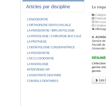
Articles par discipline
Le risqu
Catégori
Publicat
L'ENDODONTIE
Mis à jou
L'ORTHOPEDIE DENTO-FACIALE
Création
Affichag
LA PARODONTIE / IMPLANTOLOGIE
LA PATHOLOGIE / CHIRURGIE BUCCALE
H. ACHOU
Service de
LA PROTHESE
Faculté de
L'ODONTOLOGIE CONSERVATRICE
Université 
LA PEDODONTIE
RÉSUMÉ
L'OCCLUSODONTIE
L’infectio
LA RADIOLOGIE
germe micr
INTERVIEWS VIP
germe.
L'ASSISTANTE DENTAIRE
Lire l
CONSEILS DENTAIRES