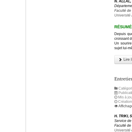
N. ALLAL,
Départeme
Faculté d
Université
RÉSUMÉ
Depuis que
croissant d
Un sourire
sujet lui-
Lire l
Entretie
Catégori
Publicat
Mis à jou
Création
Affichag
H. TRIKI,
Service de
Faculté de
Université