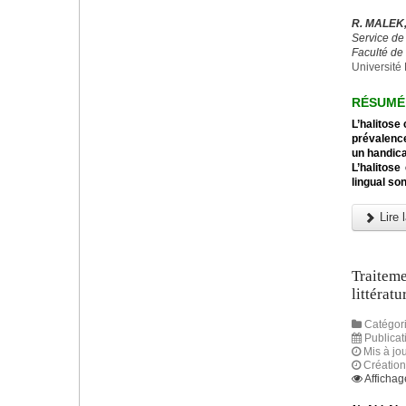
R. MALEK,
Service de
Faculté de
Université 
RÉSUMÉ
L’halitose
prévalence
un handicap
L’halitose
lingual so
Lire l
Traiteme
littératu
Catégori
Publicati
Mis à jou
Création 
Affichag