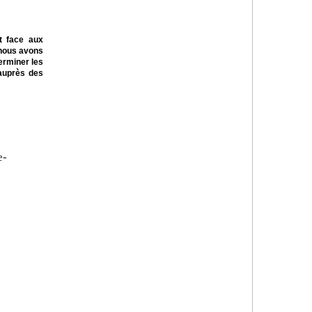
t face aux
 nous avons
erminer les
 auprès des
e-