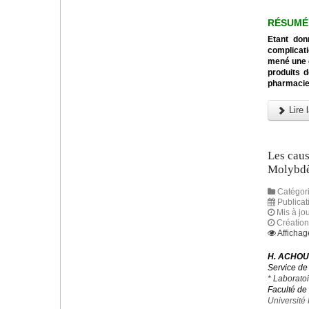
RÉSUMÉ
Etant don
complicati
mené une e
produits d
pharmacien
Lire l
Les caus
Molybd
Catégori
Publicat
Mis à jou
Création
Affichag
H. ACHOU
Service de
* Laborato
Faculté de
Université 