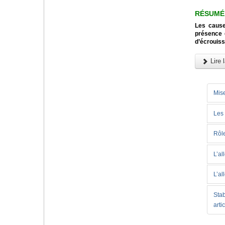
RÉSUMÉ
Les cause
présence d
d’écrouiss
Lire l
Mise
Les 
Rôle
L’al
L’al
Stab
arti