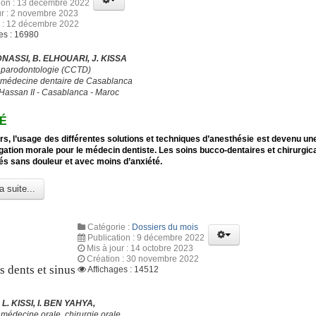
tion : 13 décembre 2022
ur : 2 novembre 2023
n : 12 décembre 2022
es : 16980
DNASSI, B. ELHOUARI, J. KISSA
e parodontologie (CCTD)
 médecine dentaire de Casablanca
 Hassan II - Casablanca - Maroc
É
rs, l’usage des différentes solutions et techniques d’anesthésie est devenu un
igation morale pour le médecin dentiste. Les soins bucco-dentaires et chirurgic
sés sans douleur et avec moins d’anxiété.
a suite...
Catégorie :
Dossiers du mois
Publication : 9 décembre 2022
Mis à jour : 14 octobre 2023
Création : 30 novembre 2022
s dents et sinus
Affichages : 14512
L. KISSI, I. BEN YAHYA,
médecine orale, chirurgie orale,