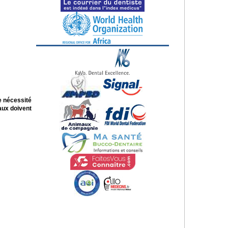
e nécessité
aux doivent