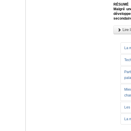
RÉSUMÉ
Malgré un
développem
secondaire
Lire l
La m
Tech
Part
pala
Mieu
char
Les 
La n