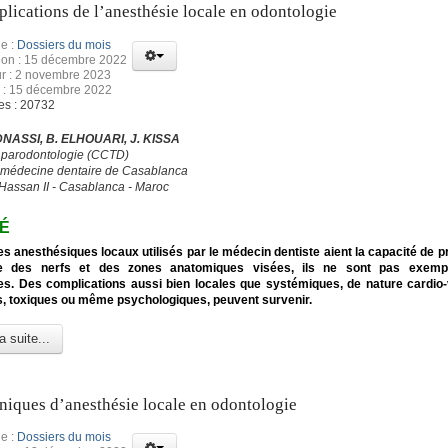
lications de l’anesthésie locale en odontologie
e :
Dossiers du mois
tion : 15 décembre 2022
ur : 2 novembre 2023
n : 15 décembre 2022
es : 20732
DNASSI, B. ELHOUARI, J. KISSA
 parodontologie (CCTD)
 médecine dentaire de Casablanca
 Hassan II - Casablanca - Maroc
É
es anesthésiques locaux utilisés par le médecin dentiste aient la capacité de p
e des nerfs et des zones anatomiques visées, ils ne sont pas exempt
s. Des complications aussi bien locales que systémiques, de nature cardio-
s, toxiques ou même psychologiques, peuvent survenir.
a suite...
niques d’anesthésie locale en odontologie
e :
Dossiers du mois