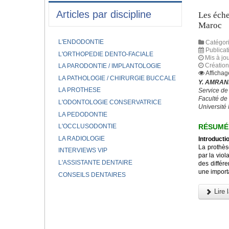
Articles par discipline
Les éche
Maroc
L'ENDODONTIE
Catégori
Publicat
L'ORTHOPEDIE DENTO-FACIALE
Mis à jo
Création 
LA PARODONTIE / IMPLANTOLOGIE
Affichag
LA PATHOLOGIE / CHIRURGIE BUCCALE
Y. AMRANI
LA PROTHESE
Service de
Faculté de
L'ODONTOLOGIE CONSERVATRICE
Universit
LA PEDODONTIE
RÉSUMÉ
L'OCCLUSODONTIE
LA RADIOLOGIE
Introductio
La prothès
INTERVIEWS VIP
par la viol
L'ASSISTANTE DENTAIRE
des différe
une importa
CONSEILS DENTAIRES
Lire l