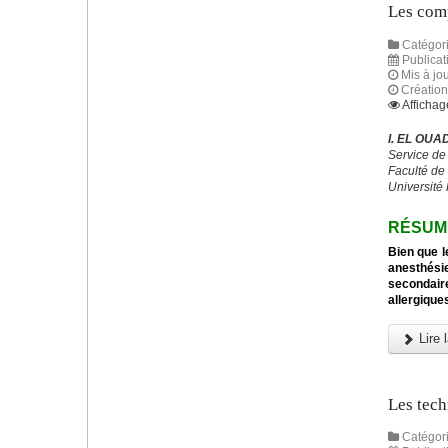
Les comp
Catégori
Publica
Mis à jo
Créatio
Affichag
I. EL OUA
Service de
Faculté de
Université
RÉSUM
Bien que l
anesthési
secondaire
allergique
Lire l
Les tech
Catégori