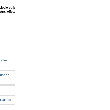
ogie et le
eurs effets
silles
prise en
dicateurs