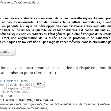
 Hassan II, Casablanca, Maroc
tion des vasoconstricteurs contenus dans les anesthésiques locaux pr
 et des inconvénients. Afin de prévenir leurs effets secondaires, il est
er les patients à risque de développer des complications après leur adminis
'utiliser ou de limiter la quantité de vasoconstricteur est basée sur une év
néfice/risque chez les patients où l’état général peut être à l’origine d’une into
 étant une augmentation de la durée et de la profondeur de l’anesthési
 les risques de toxicité liée au passage de l’anesthésique dans la circulation gé
a suite...
ation des vasoconstricteurs chez les patients à risque en odontol
cale : mise au point (1ère partie)
e :
Dossiers du mois
ion : 30 septembre 2022
ur : 30 septembre 2022
 : 30 septembre 2022
es : 13001
, L. KISSI, S. DAHHOU, I. BEN YAHYA
 médecine orale, chirurgie orale, Centre de Consultation et de Traitement Dentaire
 Médecine Dentaire de Casablanca,