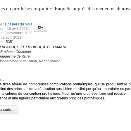
cs en prothèse conjointe : Enquête auprès des médecins dentist
e :
Dossiers du mois
ion : 10 avril 2023
ur : 2 novembre 2023
: 9 avril 2023
es : 5351
 ALAOUI, L. EL FIGUIGUI, A. EL YAMANI
 Prothèse Conjointe
 médecine dentaire
é Mohammed V de Rabat, Rabat, Maroc
n :
e fixée révèle de nombreuses complications prothétiques, qui se produisent le p
ation des principes de la réalisation aussi bien en clinique qu’au laboratoire ou par
nts critères de conception prothétique. Pour qu’une prothèse fixée soit réussie, il
nce et une rigueur particulière aux grands principes prothétiques.
a suite...