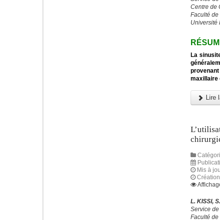
Centre de 
Faculté de
Université
RÉSUM
La sinusit
généraleme
provenant
maxillaire 
Lire l
L’utilis
chirurgi
Catégori
Publicat
Mis à jou
Création
Affichag
L. KISSI,
Service de
Faculté de