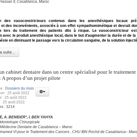
 Hassan II, Casablanca, Maroc
tion des vasoconstricteurs contenus dans les anesthésiques locaux pr
et des inconvénients, associés à son effet sympathomimétique et devrait don
 lors du traitement des patients dits à risque. Le vasoconstricteur est 
n avec le produit anesthésique local, dans le but d’augmenter la durée et de la
hésie en diminuant le passage vers la circulation sanguine, de la solution injecté
a suite...
un cabinet dentaire dans un centre spécialisé pour le traitement
: A propos d’un projet pilote
e :
Dossiers du mois
ion : 25 août 2022
ur : 25 août 2022
 : 25 août 2022
es : 3214
, A. BENIDER*, I. BEN YAHYA
Odontologie Chirurgicale
 Médecine Dentaire de Casablanca – Maroc
hamed VI pour le Traitement des Cancers , CHU IBN Rochd de Casablanca– Mar