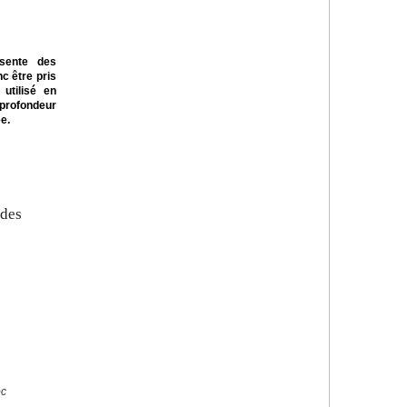
ésente des
c être pris
utilisé en
 profondeur
e.
 des
oc