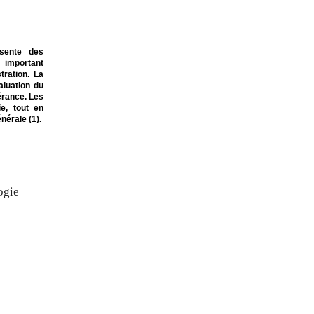
ésente des
 important
tration. La
aluation du
lérance. Les
e, tout en
nérale (1).
ogie