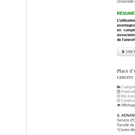
Université
RÉSUMÉ
L’utilisa
avantages 
en compte
associatio
de l'anest
Lire l
Place d’
cancers 
Catégori
Publicat
Mis à jo
Création
Affichag
S. ADNANE
Service d'
Faculté de
*Centre Mo