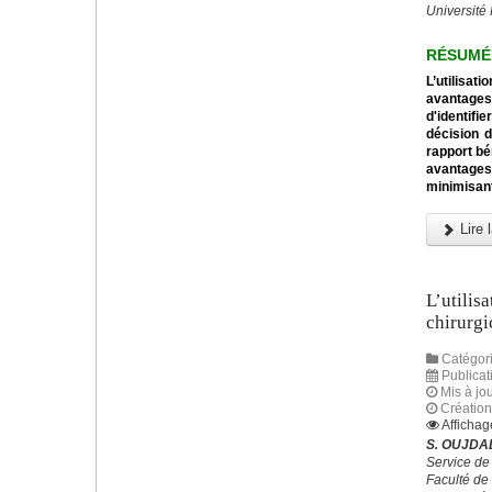
Université
RÉSUMÉ
L’utilisa
avantages
d'identifi
décision d
rapport bé
avantages
minimisant
Lire l
L’utilis
chirurgi
Catégori
Publicat
Mis à jo
Création
Affichag
S. OUJDAD
Service de
Faculté de