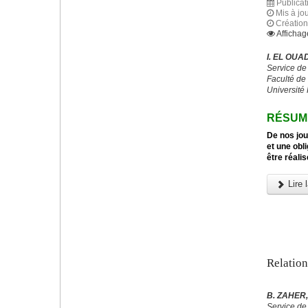
Publica
Mis à jo
Créatio
Affichag
I. EL OUA
Service d
Faculté de
Université
RÉSUM
De nos jou
et une obl
être réali
Lire l
Relation
B. ZAHER, 
Service de 