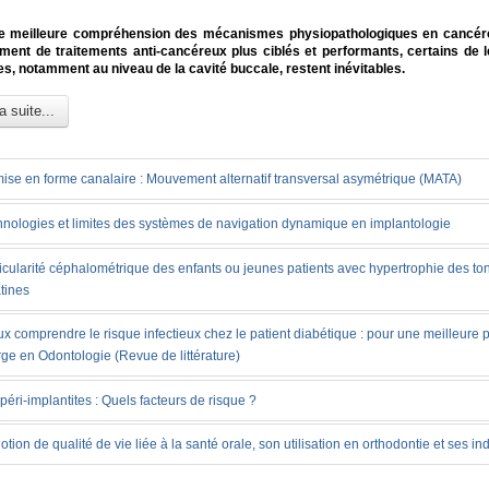
e meilleure compréhension des mécanismes physiopathologiques en cancérol
ent de traitements anti-cancéreux plus ciblés et performants, certains de l
s, notamment au niveau de la cavité buccale, restent inévitables.
a suite...
ise en forme canalaire : Mouvement alternatif transversal asymétrique (MATA)
nologies et limites des systèmes de navigation dynamique en implantologie
icularité céphalométrique des enfants ou jeunes patients avec hypertrophie des ton
tines
x comprendre le risque infectieux chez le patient diabétique : pour une meilleure 
ge en Odontologie (Revue de littérature)
péri-implantites : Quels facteurs de risque ?
otion de qualité de vie liée à la santé orale, son utilisation en orthodontie et ses in