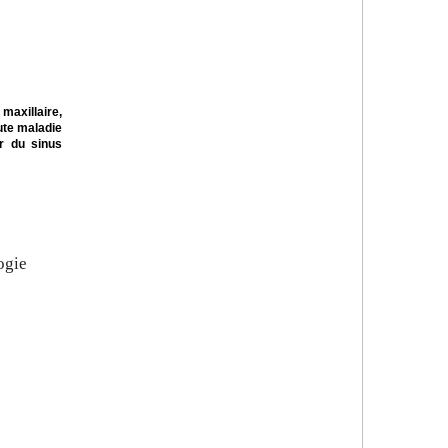
maxillaire,
ute maladie
r du sinus
ogie