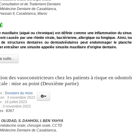
Consultation et de Traitement Dentaire
 Médecine Dentaire de Casablanca,
 Hassan II, Casablanca, Maroc
É
e maxillaire (aiguë ou chronique) est définie comme une inflammation du sinus 
nt causée par une rhinite virale, bactérienne, allergique ou fongique. Ainsi, to
 de structures dentaires ou dentoalvéolaires peut endommager le planche
et entraîner une sinusite appelée sinusite maxillaire d’origine dentaire.
a suite...
ation des vasoconstricteurs chez les patients à risque en odontol
cale : mise au point (Deuxième partie)
e :
Dossiers du mois
ion : 3 novembre 2022
r : 18 juillet 2023
 : 3 novembre 2022
es : 8367
 S. OUJDAD, S. DAHHOU, I. BEN YAHYA
 médecine orale, chirurgie orale, CCTD
 Médecine Dentaire de Casablanca,