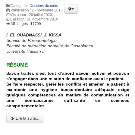
Catégorie :
Dossiers du mois
Publication : 26 novembre 2010
Mis à jour : 28 juillet 2023
Création : 26 novembre 2010
Affichages : 17709
I. EL OUADNASSI, J. KISSA
Service de Parodontologie
Faculté de médecine dentaire de Casablanca
Université Hassan II
RÉSUMÉ
Savoir traiter, c’est tout d’abord savoir motiver et pouvoir
s’engager dans une relation de confiance avec le patient.
Se faire respecter, gérer les conflits et amener le patient à
maintenir une hygiène bucco-dentaire adéquate exige
quelques compétences en matière de communication et
une connaissance suffisante en sciences
comportementales.
Lire la suite...