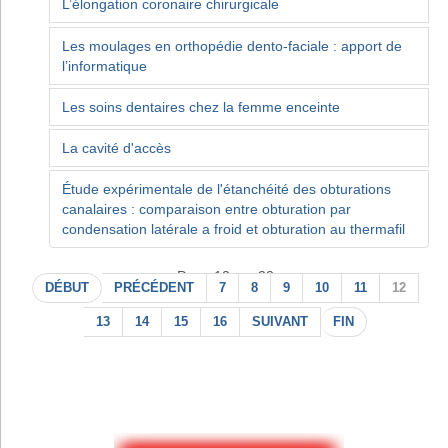
L’élongation coronaire chirurgicale
Les moulages en orthopédie dento-faciale : apport de
l’informatique
Les soins dentaires chez la femme enceinte
La cavité d'accès
Étude expérimentale de l'étanchéité des obturations
canalaires : comparaison entre obturation par
condensation latérale a froid et obturation au thermafil
Page 12 sur 22
DÉBUT
PRÉCÉDENT
7
8
9
10
11
12
13
14
15
16
SUIVANT
FIN