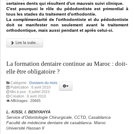
certaines dents qui résultent d'un mauvais suivi clinique.
C'est pourquoi le rôle du pédodontiste est primordial à
tous les stades du traitement d'orthodontie.
La complémentarité de l'orthodontiste et du pédodontiste
doit se manifester non seulement avant le traitement
orthodontique, mais aussi pendant et après celui-ci.
Lire la suite...
La formation dentaire continue au Maroc : doit-
elle être obligatoire ?
Catégorie :
Dossiers du mois
Publication : 6 avril 2010
Mis à jour : 6 juillet 2023
Création : 6 avril 2010
Affichages : 20665
L. KISSI, I. BENYAHYA
Service d’Odontologie Chirurgicale, CCTD, Casablanca
Faculté de médecine dentaire de casablanca. Maroc
Université Hassan II