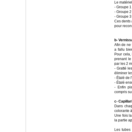
Le matérie
- Groupe 1 
- Groupe 2 
- Groupe 3
Ces dents 
pour recon
b- Verniss
Afin de ne
a fallu bie
Pour cela, 
prenant le
par les 2 
- Gratté le
éliminer le
- Étalé de 
- Étalé ens
- Enfin p
compris su
c- Capillar
Dans chaq
colorante 
Une fois l
la partie a
Les tubes 