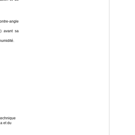
contre-angle
l) avant sa
humidité.
 technique
ha et du