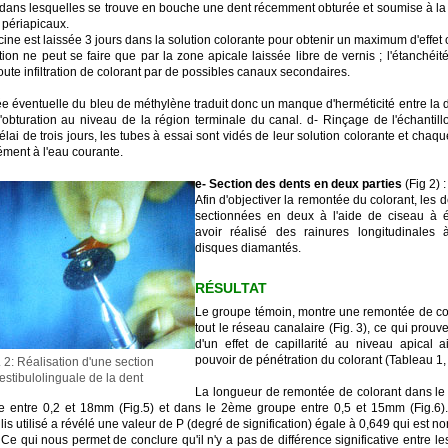
 dans lesquelles se trouve en bouche une dent récemment obturée et soumise à la 
 périapicaux.
ne est laissée 3 jours dans la solution colorante pour obtenir un maximum d'effet c
ion ne peut se faire que par la zone apicale laissée libre de vernis ; l'étanchéité
ute infiltration de colorant par de possibles canaux secondaires.
e éventuelle du bleu de méthylène traduit donc un manque d'herméticité entre la d
'obturation au niveau de la région terminale du canal. d- Rinçage de l'échantill
lai de trois jours, les tubes à essai sont vidés de leur solution colorante et chaqu
ément à l'eau courante.
e- Section des dents en deux parties
(Fig 2) :
Afin d'objectiver la remontée du colorant, les d
sectionnées en deux à l'aide de ciseau à 
avoir réalisé des rainures longitudinales 
disques diamantés.
RÉSULTAT
Le groupe témoin, montre une remontée de co
tout le réseau canalaire (Fig. 3), ce qui prouve
d'un effet de capillarité au niveau apical a
pouvoir de pénétration du colorant (Tableau 1, 
. 2: Réalisation d'une section
estibulolinguale de la dent
La longueur de remontée de colorant dans le
le entre 0,2 et 18mm (Fig.5) et dans le 2ème groupe entre 0,5 et 15mm (Fig.6).
lis utilisé a révélé une valeur de P (degré de signification) égale à 0,649 qui est non
 Ce qui nous permet de conclure qu'il n'y a pas de différence significative entre l