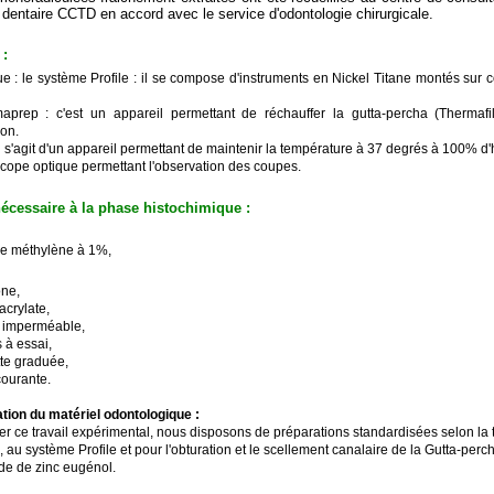
 dentaire CCTD en accord avec le service d'odontologie chirurgicale.
 :
ue : le système Profile : il se compose d'instruments en Nickel Titane montés sur 
aprep : c'est un appareil permettant de réchauffer la gutta-percha (Thermafi
on.
 il s'agit d'un appareil permettant de maintenir la température à 37 degrés à 100% d'
scope optique permettant l'observation des coupes.
nécessaire à la phase histochimique :
de méthylène à 1%,
one,
acrylate,
s imperméable,
 à essai,
tte graduée,
courante.
ation du matériel odontologique :
ser ce travail expérimental, nous disposons de préparations standardisées selon la
au système Profile et pour l'obturation et le scellement canalaire de la Gutta-perc
de de zinc eugénol.