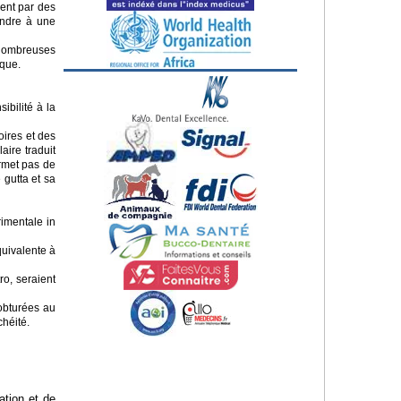
sent par des
endre à une
 nombreuses
ique.
ibilité à la
oires et des
aire traduit
ermet pas de
 gutta et sa
rimentale in
quivalente à
ro, seraient
 obturées au
chéité.
ation et de