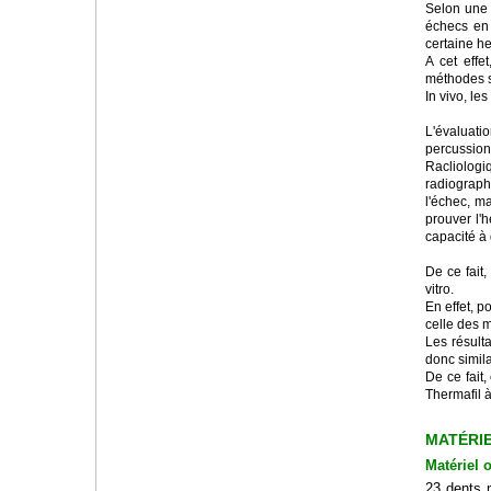
Selon une 
échecs en 
certaine he
A cet effe
méthodes s
In vivo, le
L'évaluatio
percussion
Racliologi
radiograph
l'échec, m
prouver l'h
capacité à 
De ce fait,
vitro.
En effet, p
celle des 
Les résult
donc simila
De ce fait
Thermafil à
MATÉRI
Matériel 
23 dents m