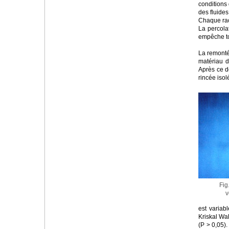
conditions
des fluides
Chaque raci
La percolat
empêche to
La remonté
matériau d
Après ce dé
rincée isol
Fig
v
est variab
Kriskal Wal
(P > 0,05).