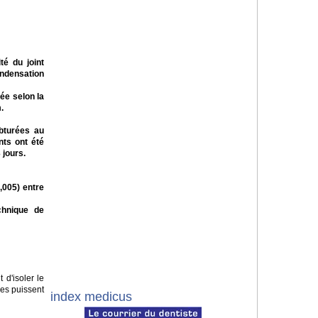
té du joint
ondensation
ée selon la
.
obturées au
nts ont été
 jours.
,005) entre
chnique de
 d'isoler le
les puissent
index medicus