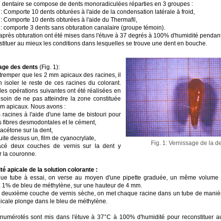
l dentaire se compose de dents monoradiculées réparties en 3 groupes :
: Comporte 10 dents obturées à l'aide de la condensation latérale à froid,
: Comporte 10 dents obturées à l'aide du Thermafil,
 : comporte 3 dents sans obturation canalaire (groupe témoin).
après obturation ont été mises dans l'étuve à 37 degrés à 100% d'humidité pendant
stituer au mieux les conditions dans lesquelles se trouve une dent en bouche.
age des dents
(Fig. 1):
 tremper que les 2 mm apicaux des racines, il
n isoler le reste de ces racines du colorant.
les opérations suivantes ont été réalisées en
 soin de ne pas atteindre la zone constituée
mm apicaux. Nous avons :
s racines à l'aide d'une lame de bistouri pour
s fibres desmodontales et le cément,
l'acétone sur la dent,
uite dessus un, film de cyanocrylate,
Fig. 1: Vernissage de la d
lacé deux couches de vernis sur la dent y
r la couronne.
ité apicale de la solution colorante :
ue tube à essai, on verse au moyen d'une pipette graduée, un même volume 
à 1% de bleu de méthylène, sur une hauteur de 4 mm.
a deuxième couche de vernis sèche, on met chaque racine dans un tube de maniè
picale plonge dans le bleu de méthylène.
numérotés sont mis dans l'étuve à 37°C à 100% d'humidité pour reconstituer a