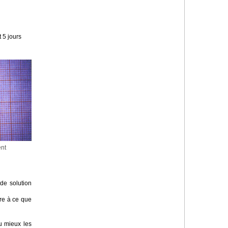
 5 jours
ent
de solution
re à ce que
u mieux les