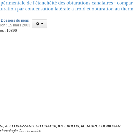
périmentale de l'étanchéité des obturations canalaires : compa
turation par condensation latérale a froid et obturation au therm
:
Dossiers du mois
tion : 15 mars 2003
ges : 10896
I, A. ELOUAZZANI ECH CHAHDI, Kh. LAHLOU, M. JABRI, I. BENKIRAN
Odontologie Conservatrice