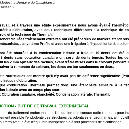
 Médecine Dentaire de Casablanca
Hassan II
ravail, et à travers une étude expérimentale nous avons évalué l'hermétici
atériau d'obturation, avec deux techniques différentes : la technique de c
froid et la technique du Thermafil.
onoradiculées fraîchement extraites ont été préparées de manière standardis
mécanisée, au système Profile et avec une irrigation à l'hypochlorite de sodium
ont été obturées à la condensation latérale à froid et 10 dents ont été 
 3 dents sans obturation canalaire ont servi de dents témoin. Toutes les de
uf les 2 mm apicaux des racines, avant d'être mises dans le colorant pendant 3
ectiver la remontée du colorant, les dents ont été sectionnées en deux.
ats statistiques ont montré qu'il n'y avait pas de différence significative (P<0
echniques d'obturation.
que d'obturation Thermafil permet donc une étanchéité similaire à la te
on latérale avec un temps plus court.
: Obturation canalaire, étanchéité, Condensation latérale, Thermafil.
CTION - BUT DE CE TRAVAIL EXPÉRIMENTAL
tape du traitement endocanalaire, l'obturation des canaux radiculaires, a pour but
itement possible l'endodonte des structures parodontales environnantes, afin qu'el
ou retrouver un état d'équilibre indispensable à tout processus de cicatrisation.