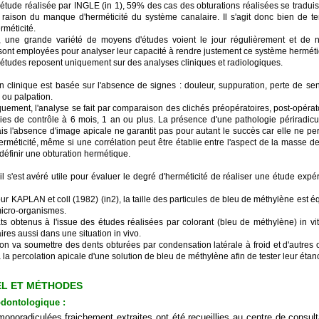
étude réalisée par INGLE (in 1), 59% des cas des obturations réalisées se tradui
raison du manque d'herméticité du système canalaire. Il s'agit donc bien de t
rméticité.
t, une grande variété de moyens d'études voient le jour régulièrement et de
ont employées pour analyser leur capacité à rendre justement ce système hermét
s études reposent uniquement sur des analyses cliniques et radiologiques.
n clinique est basée sur l'absence de signes : douleur, suppuration, perte de sens
 ou palpation.
quement, l'analyse se fait par comparaison des clichés préopératoires, post-opérat
ies de contrôle à 6 mois, 1 an ou plus. La présence d'une pathologie périradicul
ais l'absence d'image apicale ne garantit pas pour autant le succès car elle ne p
erméticité, même si une corrélation peut être établie entre l'aspect de la masse de
définir une obturation hermétique.
 il s'est avéré utile pour évaluer le degré d'herméticité de réaliser une étude expé
our KAPLAN et coll (1982) (in2), la taille des particules de bleu de méthylène est é
micro-organismes.
ats obtenus à l'issue des études réalisées par colorant (bleu de méthylène) in vit
ires aussi dans une situation in vivo.
, on va soumettre des dents obturées par condensation latérale à froid et d'autres
 la percolation apicale d'une solution de bleu de méthylène afin de tester leur étan
EL ET MÉTHODES
odontologique :
onoradiculées fraichement extraites ont été recueillies au centre de consult