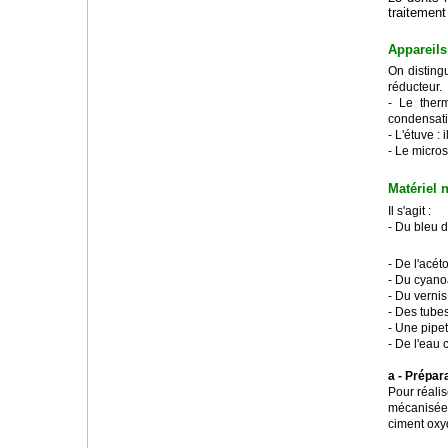
traitement
Appareils
On disting
réducteur.
- Le therm
condensati
- L'étuve :
- Le micro
Matériel 
Il s'agit :
- Du bleu 
- De l'acét
- Du cyano
- Du verni
- Des tubes
- Une pipe
- De l'eau 
a - Prépar
Pour réali
mécanisée, 
ciment oxy