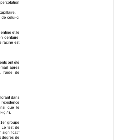
percolation
apillaire.
 de celui-ci
entine et le
on dentaire:
e racine est
ents ont été
émail après
à l'aide de
lorant dans
 l'existence
insi que le
Fig.4).
 1er groupe
 Le test de
 significatif
es degrés de