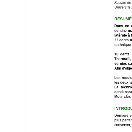
Faculté de
Université 
RÉSUMÉ
Dans ce t
dentine-m
latérale à 
23 dents m
technique 
10 dents 
Thermafil,
vernies sa
Afin d'obj
Les résult
les deux t
La techni
condensati
Mots-clès 
INTRODU
Dernière é
plus parfa
conserver, 