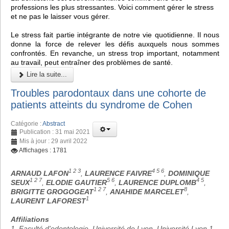
professions les plus stressantes. Voici comment gérer le stress
et ne pas le laisser vous gérer.
Le stress fait partie intégrante de notre vie quotidienne. Il nous
donne la force de relever les défis auxquels nous sommes
confrontés. En revanche, un stress trop important, notamment
au travail, peut entraîner des problèmes de santé.
Lire la suite...
Troubles parodontaux dans une cohorte de
patients atteints du syndrome de Cohen
Catégorie :
Abstract
Publication : 31 mai 2021
Mis à jour : 29 avril 2022
Affichages : 1781
1 2 3
4 5 6
ARNAUD LAFON
,
LAURENCE FAIVRE
,
DOMINIQUE
1 2 7
5 6
4 5
SEUX
,
ELODIE GAUTIER
,
LAURENCE DUPLOMB
,
1 2 7
8
BRIGITTE GROGOGEAT
,
ANAHIDE MARCELET
,
1
LAURENT LAFOREST
Affiliations
1. Faculté d'odontologie, Université de Lyon, Université Lyon 1,