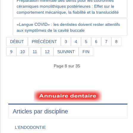
Préparation minimale des dents pour les couronnes
céramiques monolithiques postérieures : Effet sur le
comportement mécanique, la fiabilité et la translucidité
«Langue COVID» : les dentistes doivent rester attentifs
aux symptômes de la cavité buccale
DÉBUT
PRÉCÉDENT
3
4
5
6
7
8
9
10
11
12
SUIVANT
FIN
Page 8 sur 35
Articles par discipline
L'ENDODONTIE