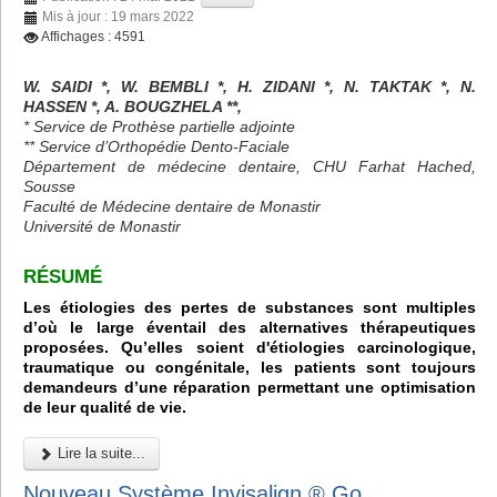
Mis à jour : 19 mars 2022
Affichages : 4591
W. SAIDI *, W. BEMBLI *, H. ZIDANI *, N. TAKTAK *, N.
HASSEN *, A. BOUGZHELA **,
* Service de Prothèse partielle adjointe
** Service d’Orthopédie Dento-Faciale
Département de médecine dentaire, CHU Farhat Hached,
Sousse
Faculté de Médecine dentaire de Monastir
Université de Monastir
RÉSUMÉ
Les étiologies des pertes de substances sont multiples
d’où le large éventail des alternatives thérapeutiques
proposées. Qu’elles soient d'étiologies carcinologique,
traumatique ou congénitale, les patients sont toujours
demandeurs d’une réparation permettant une optimisation
de leur qualité de vie.
Lire la suite...
Nouveau Système Invisalign ® Go