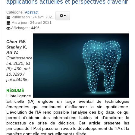
applications actuelles et perspectives d'avenir
Catégorie :
Abstract
Publication : 24 avril 2021
Mis à jour : 24 avril 2021
Affichages : 4496
Chen YW,
Stanley K,
Att W.
Quintessence
Int. 2020; 51
(5): 430. doi:
10.3290 /
j.qi.a44465.
RÉSUMÉ
L'intelligence
artificielle (IA) englobe un large éventail de technologies
émergentes qui continuent d'influencer la vie quotidienne.
L'évolution de l'IA rend possible l'analyse des big data, ce qui
permet d'obtenir des informations fiables et d'améliorer le
processus de prise de décision. Cet article présente les
principes de l'IA et passe en revue le développement de l'IA et la
manière dont elle est actuellement utilisée.