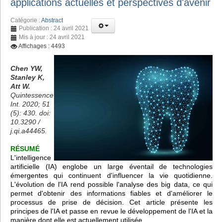
applications actuelles et perspectives d'avenir
Catégorie :
Abstract
Publication : 24 avril 2021
Mis à jour : 24 avril 2021
Affichages : 4493
Chen YW,
Stanley K,
Att W.
Quintessence
Int. 2020; 51
(5): 430. doi:
10.3290 /
j.qi.a44465.
RÉSUMÉ
L'intelligence
artificielle (IA) englobe un large éventail de technologies
émergentes qui continuent d'influencer la vie quotidienne.
L'évolution de l'IA rend possible l'analyse des big data, ce qui
permet d'obtenir des informations fiables et d'améliorer le
processus de prise de décision. Cet article présente les
principes de l'IA et passe en revue le développement de l'IA et la
manière dont elle est actuellement utilisée.