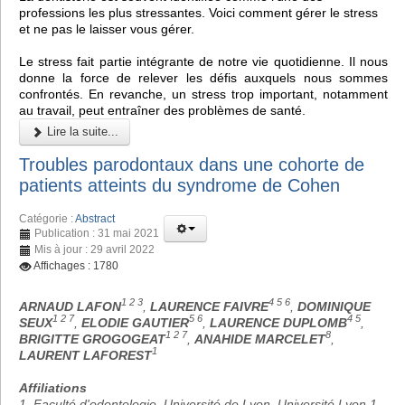
professions les plus stressantes. Voici comment gérer le stress
et ne pas le laisser vous gérer.
Le stress fait partie intégrante de notre vie quotidienne. Il nous
donne la force de relever les défis auxquels nous sommes
confrontés. En revanche, un stress trop important, notamment
au travail, peut entraîner des problèmes de santé.
Lire la suite...
Troubles parodontaux dans une cohorte de
patients atteints du syndrome de Cohen
Catégorie :
Abstract
Publication : 31 mai 2021
Mis à jour : 29 avril 2022
Affichages : 1780
1 2 3
4 5 6
ARNAUD LAFON
,
LAURENCE FAIVRE
,
DOMINIQUE
1 2 7
5 6
4 5
SEUX
,
ELODIE GAUTIER
,
LAURENCE DUPLOMB
,
1 2 7
8
BRIGITTE GROGOGEAT
,
ANAHIDE MARCELET
,
1
LAURENT LAFOREST
Affiliations
1. Faculté d'odontologie, Université de Lyon, Université Lyon 1,