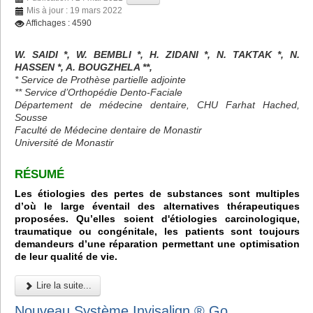
Mis à jour : 19 mars 2022
Affichages : 4590
W. SAIDI *, W. BEMBLI *, H. ZIDANI *, N. TAKTAK *, N.
HASSEN *, A. BOUGZHELA **,
* Service de Prothèse partielle adjointe
** Service d’Orthopédie Dento-Faciale
Département de médecine dentaire, CHU Farhat Hached,
Sousse
Faculté de Médecine dentaire de Monastir
Université de Monastir
RÉSUMÉ
Les étiologies des pertes de substances sont multiples
d’où le large éventail des alternatives thérapeutiques
proposées. Qu’elles soient d'étiologies carcinologique,
traumatique ou congénitale, les patients sont toujours
demandeurs d’une réparation permettant une optimisation
de leur qualité de vie.
Lire la suite...
Nouveau Système Invisalign ® Go