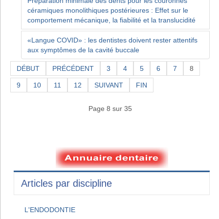
Préparation minimale des dents pour les couronnes
céramiques monolithiques postérieures : Effet sur le
comportement mécanique, la fiabilité et la translucidité
«Langue COVID» : les dentistes doivent rester attentifs
aux symptômes de la cavité buccale
DÉBUT
PRÉCÉDENT
3
4
5
6
7
8
9
10
11
12
SUIVANT
FIN
Page 8 sur 35
Articles par discipline
L'ENDODONTIE