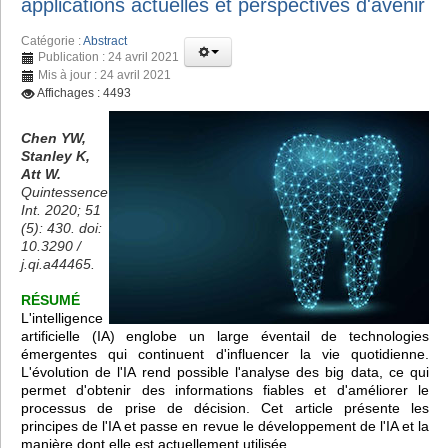
applications actuelles et perspectives d'avenir
Catégorie :
Abstract
Publication : 24 avril 2021
Mis à jour : 24 avril 2021
Affichages : 4493
Chen YW,
Stanley K,
Att W.
Quintessence
Int. 2020; 51
(5): 430. doi:
10.3290 /
j.qi.a44465.
RÉSUMÉ
L'intelligence
artificielle (IA) englobe un large éventail de technologies
émergentes qui continuent d'influencer la vie quotidienne.
L'évolution de l'IA rend possible l'analyse des big data, ce qui
permet d'obtenir des informations fiables et d'améliorer le
processus de prise de décision. Cet article présente les
principes de l'IA et passe en revue le développement de l'IA et la
manière dont elle est actuellement utilisée.