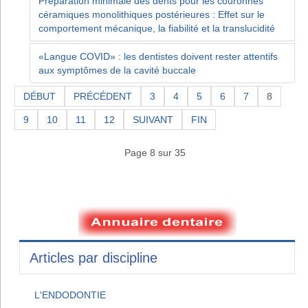
Préparation minimale des dents pour les couronnes
céramiques monolithiques postérieures : Effet sur le
comportement mécanique, la fiabilité et la translucidité
«Langue COVID» : les dentistes doivent rester attentifs
aux symptômes de la cavité buccale
DÉBUT
PRÉCÉDENT
3
4
5
6
7
8
9
10
11
12
SUIVANT
FIN
Page 8 sur 35
Articles par discipline
L'ENDODONTIE