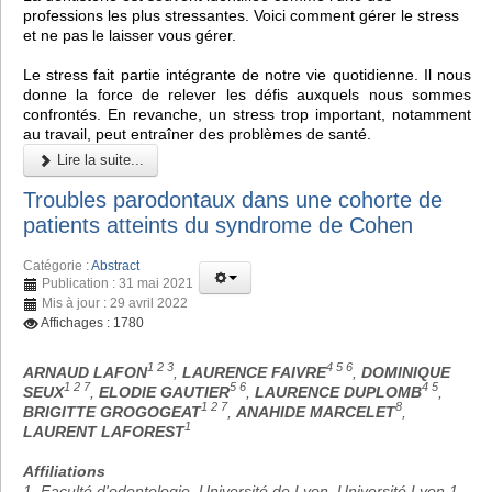
professions les plus stressantes. Voici comment gérer le stress
et ne pas le laisser vous gérer.
Le stress fait partie intégrante de notre vie quotidienne. Il nous
donne la force de relever les défis auxquels nous sommes
confrontés. En revanche, un stress trop important, notamment
au travail, peut entraîner des problèmes de santé.
Lire la suite...
Troubles parodontaux dans une cohorte de
patients atteints du syndrome de Cohen
Catégorie :
Abstract
Publication : 31 mai 2021
Mis à jour : 29 avril 2022
Affichages : 1780
1 2 3
4 5 6
ARNAUD LAFON
,
LAURENCE FAIVRE
,
DOMINIQUE
1 2 7
5 6
4 5
SEUX
,
ELODIE GAUTIER
,
LAURENCE DUPLOMB
,
1 2 7
8
BRIGITTE GROGOGEAT
,
ANAHIDE MARCELET
,
1
LAURENT LAFOREST
Affiliations
1. Faculté d'odontologie, Université de Lyon, Université Lyon 1,