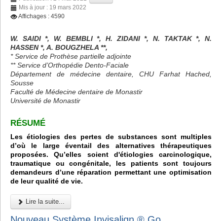
Mis à jour : 19 mars 2022
Affichages : 4590
W. SAIDI *, W. BEMBLI *, H. ZIDANI *, N. TAKTAK *, N.
HASSEN *, A. BOUGZHELA **,
* Service de Prothèse partielle adjointe
** Service d’Orthopédie Dento-Faciale
Département de médecine dentaire, CHU Farhat Hached,
Sousse
Faculté de Médecine dentaire de Monastir
Université de Monastir
RÉSUMÉ
Les étiologies des pertes de substances sont multiples
d’où le large éventail des alternatives thérapeutiques
proposées. Qu’elles soient d'étiologies carcinologique,
traumatique ou congénitale, les patients sont toujours
demandeurs d’une réparation permettant une optimisation
de leur qualité de vie.
Lire la suite...
Nouveau Système Invisalign ® Go