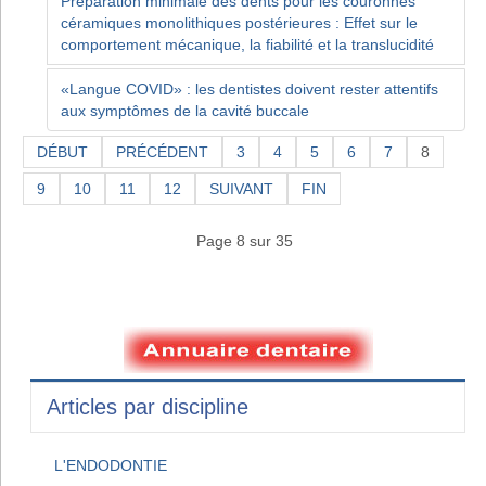
Préparation minimale des dents pour les couronnes
céramiques monolithiques postérieures : Effet sur le
comportement mécanique, la fiabilité et la translucidité
«Langue COVID» : les dentistes doivent rester attentifs
aux symptômes de la cavité buccale
DÉBUT
PRÉCÉDENT
3
4
5
6
7
8
9
10
11
12
SUIVANT
FIN
Page 8 sur 35
Articles par discipline
L'ENDODONTIE