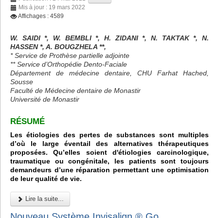
Mis à jour : 19 mars 2022
Affichages : 4589
W. SAIDI *, W. BEMBLI *, H. ZIDANI *, N. TAKTAK *, N.
HASSEN *, A. BOUGZHELA **,
* Service de Prothèse partielle adjointe
** Service d’Orthopédie Dento-Faciale
Département de médecine dentaire, CHU Farhat Hached,
Sousse
Faculté de Médecine dentaire de Monastir
Université de Monastir
RÉSUMÉ
Les étiologies des pertes de substances sont multiples
d’où le large éventail des alternatives thérapeutiques
proposées. Qu’elles soient d'étiologies carcinologique,
traumatique ou congénitale, les patients sont toujours
demandeurs d’une réparation permettant une optimisation
de leur qualité de vie.
Lire la suite...
Nouveau Système Invisalign ® Go