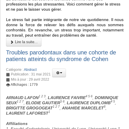
professions les plus stressantes. Voici comment gérer le stress
et ne pas le laisser vous gérer.
Le stress fait partie intégrante de notre vie quotidienne. Il nous
donne la force de relever les défis auxquels nous sommes
confrontés. En revanche, un stress trop important, notamment
au travail, peut entraîner des problèmes de santé.
Lire la suite...
Troubles parodontaux dans une cohorte de
patients atteints du syndrome de Cohen
Catégorie :
Abstract
Publication : 31 mai 2021
Mis à jour : 29 avril 2022
Affichages : 1779
1 2 3
4 5 6
ARNAUD LAFON
,
LAURENCE FAIVRE
,
DOMINIQUE
1 2 7
5 6
4 5
SEUX
,
ELODIE GAUTIER
,
LAURENCE DUPLOMB
,
1 2 7
8
BRIGITTE GROGOGEAT
,
ANAHIDE MARCELET
,
1
LAURENT LAFOREST
Affiliations
1. Faculté d'odontologie, Université de Lyon, Université Lyon 1,