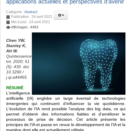
applications actuelles et perspectives d'avenir
Catégorie :
Abstract
Publication : 24 avril 2021
Mis à jour : 24 avril 2021
Affichages : 4493
Chen YW,
Stanley K,
Att W.
Quintessence
Int. 2020; 51
(5): 430. doi:
10.3290 /
j.qi.a44465.
RÉSUMÉ
L'intelligence
artificielle (IA) englobe un large éventail de technologies
émergentes qui continuent d'influencer la vie quotidienne.
L'évolution de l'IA rend possible l'analyse des big data, ce qui
permet d'obtenir des informations fiables et d'améliorer le
processus de prise de décision. Cet article présente les
principes de l'IA et passe en revue le développement de l'IA et la
manière dont elle est actuellement utilisée.