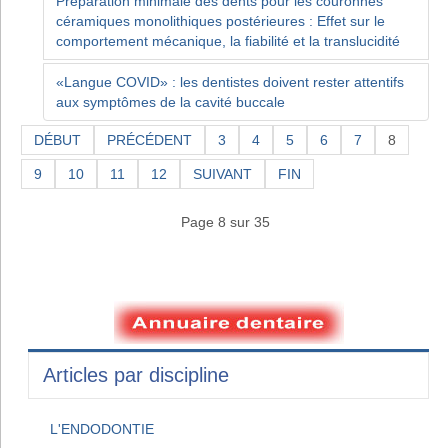
Préparation minimale des dents pour les couronnes
céramiques monolithiques postérieures : Effet sur le
comportement mécanique, la fiabilité et la translucidité
«Langue COVID» : les dentistes doivent rester attentifs
aux symptômes de la cavité buccale
DÉBUT
PRÉCÉDENT
3
4
5
6
7
8
9
10
11
12
SUIVANT
FIN
Page 8 sur 35
Articles par discipline
L'ENDODONTIE