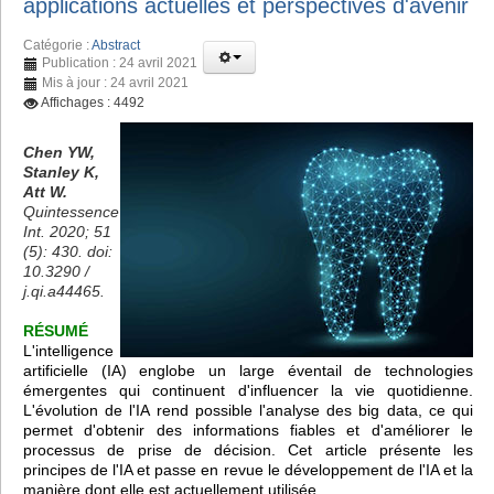
applications actuelles et perspectives d'avenir
Catégorie :
Abstract
Publication : 24 avril 2021
Mis à jour : 24 avril 2021
Affichages : 4492
Chen YW,
Stanley K,
Att W.
Quintessence
Int. 2020; 51
(5): 430. doi:
10.3290 /
j.qi.a44465.
RÉSUMÉ
L'intelligence
artificielle (IA) englobe un large éventail de technologies
émergentes qui continuent d'influencer la vie quotidienne.
L'évolution de l'IA rend possible l'analyse des big data, ce qui
permet d'obtenir des informations fiables et d'améliorer le
processus de prise de décision. Cet article présente les
principes de l'IA et passe en revue le développement de l'IA et la
manière dont elle est actuellement utilisée.