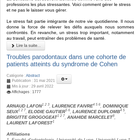
professions les plus stressantes. Voici comment gérer le stress
et ne pas le laisser vous gérer.
Le stress fait partie intégrante de notre vie quotidienne. Il nous
donne la force de relever les défis auxquels nous sommes
confrontés. En revanche, un stress trop important, notamment
au travail, peut entraîner des problèmes de santé.
Lire la suite...
Troubles parodontaux dans une cohorte de
patients atteints du syndrome de Cohen
Catégorie :
Abstract
Publication : 31 mai 2021
Mis à jour : 29 avril 2022
Affichages : 1777
1 2 3
4 5 6
ARNAUD LAFON
,
LAURENCE FAIVRE
,
DOMINIQUE
1 2 7
5 6
4 5
SEUX
,
ELODIE GAUTIER
,
LAURENCE DUPLOMB
,
1 2 7
8
BRIGITTE GROGOGEAT
,
ANAHIDE MARCELET
,
1
LAURENT LAFOREST
Affiliations
1. Faculté d'odontologie, Université de Lyon, Université Lyon 1,