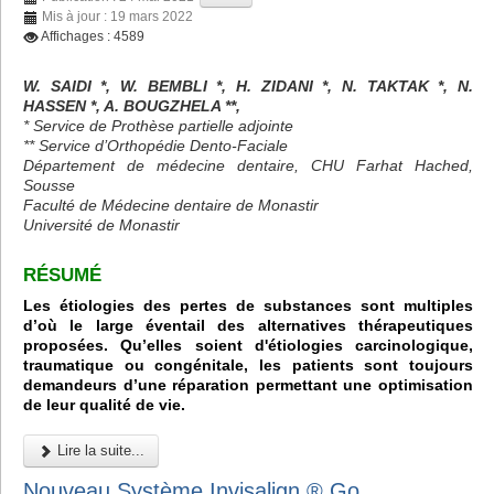
Mis à jour : 19 mars 2022
Affichages : 4589
W. SAIDI *, W. BEMBLI *, H. ZIDANI *, N. TAKTAK *, N.
HASSEN *, A. BOUGZHELA **,
* Service de Prothèse partielle adjointe
** Service d’Orthopédie Dento-Faciale
Département de médecine dentaire, CHU Farhat Hached,
Sousse
Faculté de Médecine dentaire de Monastir
Université de Monastir
RÉSUMÉ
Les étiologies des pertes de substances sont multiples
d’où le large éventail des alternatives thérapeutiques
proposées. Qu’elles soient d'étiologies carcinologique,
traumatique ou congénitale, les patients sont toujours
demandeurs d’une réparation permettant une optimisation
de leur qualité de vie.
Lire la suite...
Nouveau Système Invisalign ® Go