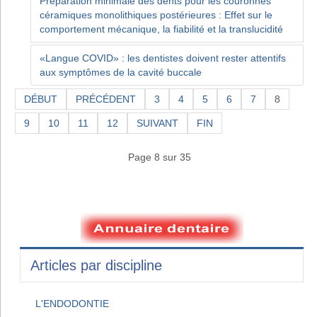
Préparation minimale des dents pour les couronnes
céramiques monolithiques postérieures : Effet sur le
comportement mécanique, la fiabilité et la translucidité
«Langue COVID» : les dentistes doivent rester attentifs
aux symptômes de la cavité buccale
DÉBUT
PRÉCÉDENT
3
4
5
6
7
8
9
10
11
12
SUIVANT
FIN
Page 8 sur 35
Articles par discipline
L'ENDODONTIE