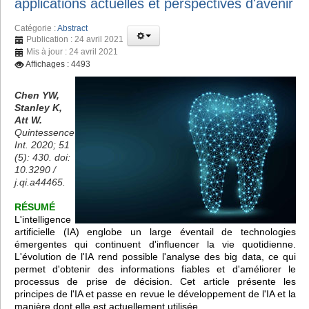
applications actuelles et perspectives d'avenir
Catégorie :
Abstract
Publication : 24 avril 2021
Mis à jour : 24 avril 2021
Affichages : 4493
Chen YW,
Stanley K,
Att W.
Quintessence
Int. 2020; 51
(5): 430. doi:
10.3290 /
j.qi.a44465.
RÉSUMÉ
L'intelligence
artificielle (IA) englobe un large éventail de technologies
émergentes qui continuent d'influencer la vie quotidienne.
L'évolution de l'IA rend possible l'analyse des big data, ce qui
permet d'obtenir des informations fiables et d'améliorer le
processus de prise de décision. Cet article présente les
principes de l'IA et passe en revue le développement de l'IA et la
manière dont elle est actuellement utilisée.