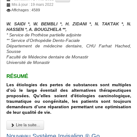
Mis à jour : 19 mars 2022
Affichages : 4589
W. SAIDI *, W. BEMBLI *, H. ZIDANI *, N. TAKTAK *, N.
HASSEN *, A. BOUGZHELA **,
* Service de Prothèse partielle adjointe
** Service d’Orthopédie Dento-Faciale
Département de médecine dentaire, CHU Farhat Hached,
Sousse
Faculté de Médecine dentaire de Monastir
Université de Monastir
RÉSUMÉ
Les étiologies des pertes de substances sont multiples
d’où le large éventail des alternatives thérapeutiques
proposées. Qu’elles soient d'étiologies carcinologique,
traumatique ou congénitale, les patients sont toujours
demandeurs d’une réparation permettant une optimisation
de leur qualité de vie.
Lire la suite...
Nouveau Système Invisalign ® Go