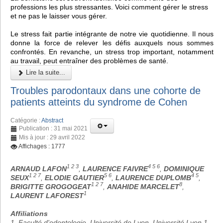
professions les plus stressantes. Voici comment gérer le stress
et ne pas le laisser vous gérer.
Le stress fait partie intégrante de notre vie quotidienne. Il nous
donne la force de relever les défis auxquels nous sommes
confrontés. En revanche, un stress trop important, notamment
au travail, peut entraîner des problèmes de santé.
Lire la suite...
Troubles parodontaux dans une cohorte de
patients atteints du syndrome de Cohen
Catégorie :
Abstract
Publication : 31 mai 2021
Mis à jour : 29 avril 2022
Affichages : 1777
1 2 3
4 5 6
ARNAUD LAFON
,
LAURENCE FAIVRE
,
DOMINIQUE
1 2 7
5 6
4 5
SEUX
,
ELODIE GAUTIER
,
LAURENCE DUPLOMB
,
1 2 7
8
BRIGITTE GROGOGEAT
,
ANAHIDE MARCELET
,
1
LAURENT LAFOREST
Affiliations
1. Faculté d'odontologie, Université de Lyon, Université Lyon 1,