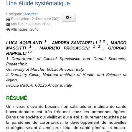
Une étude systématique
Catégorie :
Abstract
Publication : 2 décembre 2021
Mis à jour : 29 avril 2022
Affichages : 2046
1
1 2
LUCA AQUILANTI
, ANDREA SANTARELLI
, MARCO
1
1 2
MASCITTI
, MAURIZIO PROCACCINI
, GIORGIO
1 2
RAPPELLI
1 Department of Clinical Specialistic and Dental Sciences,
Polytechnic
University of Marche, 60126 Ancona, Italy.
2 Dentistry Clinic, National Institute of Health and Science of
Aging,
IRCCS INRCA, 60126 Ancona, Italy.
RÉSUMÉ
Un niveau élevé de besoins non satisfaits en matière de santé
bucco-dentaire est très fréquent chez les personnes âgées.
Dans une société qui vieillit et qui a été si durement touchée par
la pandémie de coronavirus, le développement de nouvelles
stratégies visant à améliorer l'état de santé général et bucco-