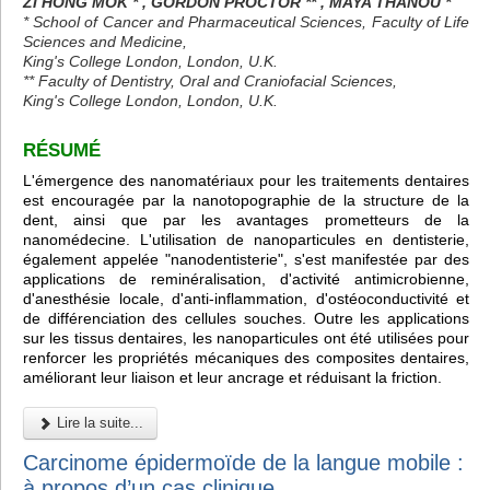
ZI HONG MOK * , GORDON PROCTOR ** , MAYA THANOU *
* School of Cancer and Pharmaceutical Sciences, Faculty of Life
Sciences and Medicine,
King's College London, London, U.K.
** Faculty of Dentistry, Oral and Craniofacial Sciences,
King's College London, London, U.K.
RÉSUMÉ
L'émergence des nanomatériaux pour les traitements dentaires
est encouragée par la nanotopographie de la structure de la
dent, ainsi que par les avantages prometteurs de la
nanomédecine. L'utilisation de nanoparticules en dentisterie,
également appelée "nanodentisterie", s'est manifestée par des
applications de reminéralisation, d'activité antimicrobienne,
d'anesthésie locale, d'anti-inflammation, d'ostéoconductivité et
de différenciation des cellules souches. Outre les applications
sur les tissus dentaires, les nanoparticules ont été utilisées pour
renforcer les propriétés mécaniques des composites dentaires,
améliorant leur liaison et leur ancrage et réduisant la friction.
Lire la suite...
Carcinome épidermoïde de la langue mobile :
à propos d’un cas clinique