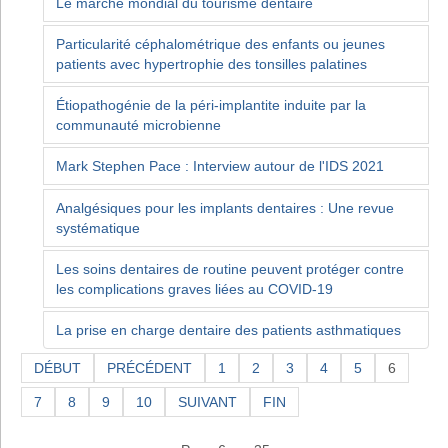
Le marché mondial du tourisme dentaire
Particularité céphalométrique des enfants ou jeunes
patients avec hypertrophie des tonsilles palatines
Étiopathogénie de la péri-implantite induite par la
communauté microbienne
Mark Stephen Pace : Interview autour de l'IDS 2021
Analgésiques pour les implants dentaires : Une revue
systématique
Les soins dentaires de routine peuvent protéger contre
les complications graves liées au COVID-19
La prise en charge dentaire des patients asthmatiques
DÉBUT
PRÉCÉDENT
1
2
3
4
5
6
7
8
9
10
SUIVANT
FIN