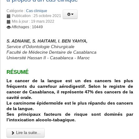
Catégorie :
Cas clinique
Publication : 25 octobre 2021
Mis à jour : 19 mars 2022
Affichages : 10449
S. ADNANE, S. HAITAMI, I. BEN YAHYA,
Service d'Odontologie Chirurgicale
Faculté de Médecine Dentaire de Casablanca
Université Hassan II - Casablanca - Maroc
RÉSUMÉ
Le cancer de la langue est un des cancers les plus
fréquents du carrefour aérodigestif. Selon le registre de
cancer de Casablanca, il représente 47% des cancers de la
cavité orale.
Le carcinome épidermoïde est le plus répandu des cancers
de la langue.
Ses principaux facteurs de risque sont dominés par
l’intoxication alcoolo-tabagique.
Lire la suite...