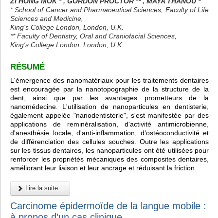
ZI HONG MOK * , GORDON PROCTOR ** , MAYA THANOU *
* School of Cancer and Pharmaceutical Sciences, Faculty of Life
Sciences and Medicine,
King's College London, London, U.K.
** Faculty of Dentistry, Oral and Craniofacial Sciences,
King's College London, London, U.K.
RÉSUMÉ
L'émergence des nanomatériaux pour les traitements dentaires
est encouragée par la nanotopographie de la structure de la
dent, ainsi que par les avantages prometteurs de la
nanomédecine. L'utilisation de nanoparticules en dentisterie,
également appelée "nanodentisterie", s'est manifestée par des
applications de reminéralisation, d'activité antimicrobienne,
d'anesthésie locale, d'anti-inflammation, d'ostéoconductivité et
de différenciation des cellules souches. Outre les applications
sur les tissus dentaires, les nanoparticules ont été utilisées pour
renforcer les propriétés mécaniques des composites dentaires,
améliorant leur liaison et leur ancrage et réduisant la friction.
Lire la suite...
Carcinome épidermoïde de la langue mobile :
à propos d’un cas clinique