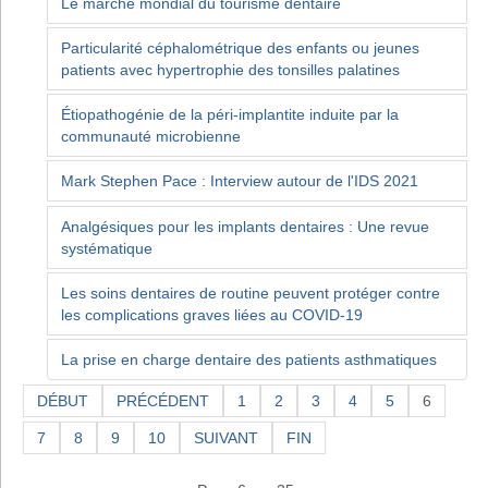
Le marché mondial du tourisme dentaire
Particularité céphalométrique des enfants ou jeunes
patients avec hypertrophie des tonsilles palatines
Étiopathogénie de la péri-implantite induite par la
communauté microbienne
Mark Stephen Pace : Interview autour de l'IDS 2021
Analgésiques pour les implants dentaires : Une revue
systématique
Les soins dentaires de routine peuvent protéger contre
les complications graves liées au COVID-19
La prise en charge dentaire des patients asthmatiques
DÉBUT
PRÉCÉDENT
1
2
3
4
5
6
7
8
9
10
SUIVANT
FIN