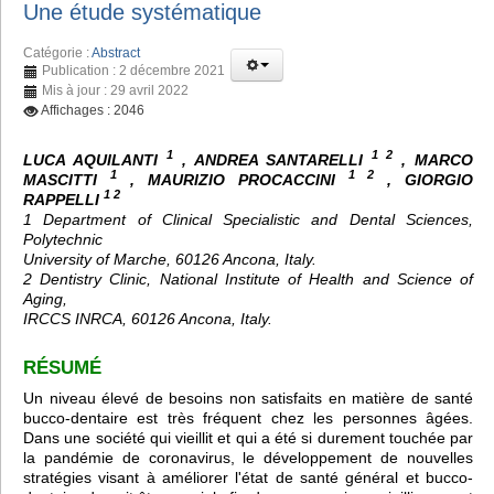
Une étude systématique
Catégorie :
Abstract
Publication : 2 décembre 2021
Mis à jour : 29 avril 2022
Affichages : 2046
1
1 2
LUCA AQUILANTI
, ANDREA SANTARELLI
, MARCO
1
1 2
MASCITTI
, MAURIZIO PROCACCINI
, GIORGIO
1 2
RAPPELLI
1 Department of Clinical Specialistic and Dental Sciences,
Polytechnic
University of Marche, 60126 Ancona, Italy.
2 Dentistry Clinic, National Institute of Health and Science of
Aging,
IRCCS INRCA, 60126 Ancona, Italy.
RÉSUMÉ
Un niveau élevé de besoins non satisfaits en matière de santé
bucco-dentaire est très fréquent chez les personnes âgées.
Dans une société qui vieillit et qui a été si durement touchée par
la pandémie de coronavirus, le développement de nouvelles
stratégies visant à améliorer l'état de santé général et bucco-