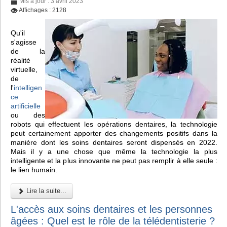
Mis à jour : 3 avril 2023
Affichages : 2128
Qu'il
s'agisse
de la
réalité
virtuelle,
de
l'
intelligen
ce
artificielle
ou des
robots qui effectuent les opérations dentaires, la technologie
peut certainement apporter des changements positifs dans la
manière dont les soins dentaires seront dispensés en 2022.
Mais il y a une chose que même la technologie la plus
intelligente et la plus innovante ne peut pas remplir à elle seule :
le lien humain.
Lire la suite...
L'accès aux soins dentaires et les personnes
âgées : Quel est le rôle de la télédentisterie ?