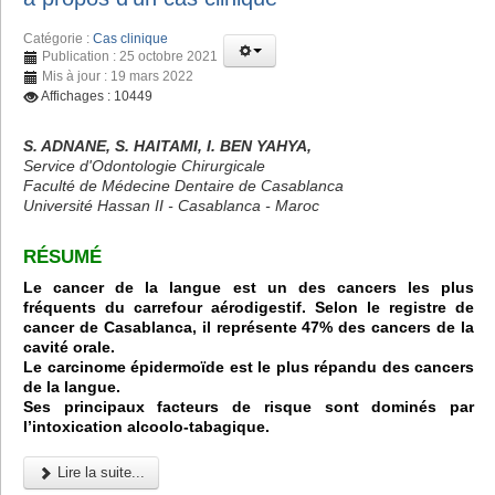
Catégorie :
Cas clinique
Publication : 25 octobre 2021
Mis à jour : 19 mars 2022
Affichages : 10449
S. ADNANE, S. HAITAMI, I. BEN YAHYA,
Service d'Odontologie Chirurgicale
Faculté de Médecine Dentaire de Casablanca
Université Hassan II - Casablanca - Maroc
RÉSUMÉ
Le cancer de la langue est un des cancers les plus
fréquents du carrefour aérodigestif. Selon le registre de
cancer de Casablanca, il représente 47% des cancers de la
cavité orale.
Le carcinome épidermoïde est le plus répandu des cancers
de la langue.
Ses principaux facteurs de risque sont dominés par
l’intoxication alcoolo-tabagique.
Lire la suite...