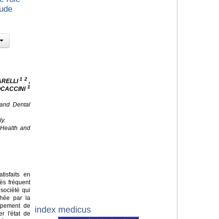
tude
1 2
ARELLI
,
1
OCACCINI
 and Dental
ly.
f Health and
isfaits en
ès fréquent
société qui
chée par la
ppement de
index medicus
r l'état de