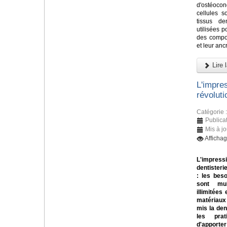
d'ostéoco
cellules s
tissus de
utilisées 
des compos
et leur ancr
Lire l
L'impre
révolut
Catégorie 
Publica
Mis à jo
Afficha
L'impressi
dentisteri
: les bes
sont mul
illimitées 
matériaux
mis la den
les prat
d'apporter 