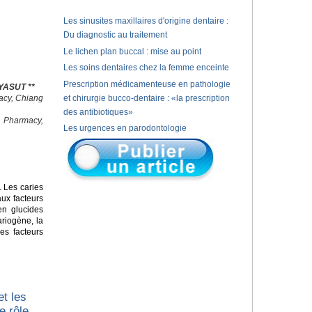
Les sinusites maxillaires d'origine dentaire :
Du diagnostic au traitement
Le lichen plan buccal : mise au point
Les soins dentaires chez la femme enceinte
Prescription médicamenteuse en pathologie
YASUT **
macy, Chiang
et chirurgie bucco-dentaire : «la prescription
des antibiotiques»
f Pharmacy,
Les urgences en parodontologie
 Les caries
ux facteurs
en glucides
ariogène, la
les facteurs
et les
e rôle