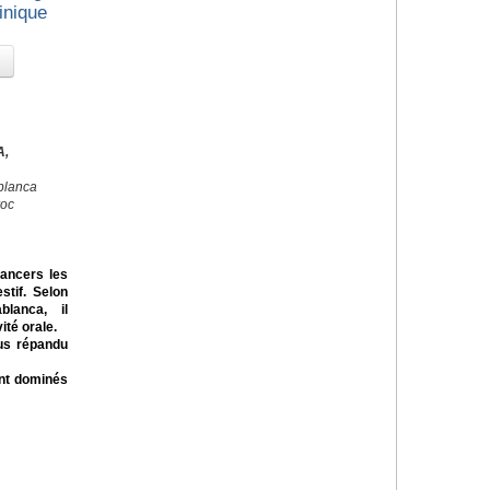
inique
A,
blanca
roc
cancers les
stif. Selon
lanca, il
té orale.
us répandu
ont dominés