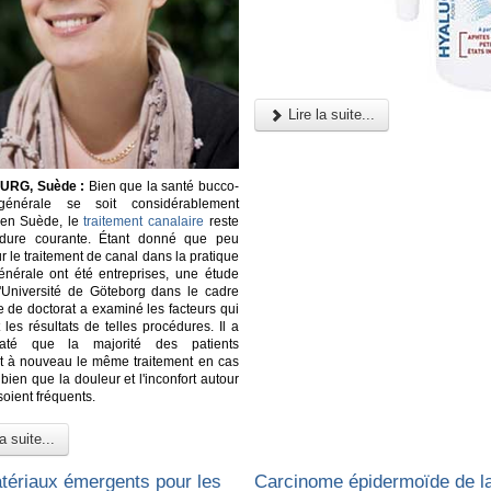
Lire la suite...
RG, Suède :
Bien que la santé bucco-
générale se soit considérablement
 en Suède, le
traitement canalaire
reste
dure courante. Étant donné que peu
r le traitement de canal dans la pratique
énérale ont été entreprises, une étude
'Université de Göteborg dans le cadre
e de doctorat a examiné les facteurs qui
 les résultats de telles procédures. Il a
taté que la majorité des patients
nt à nouveau le même traitement en cas
bien que la douleur et l'inconfort autour
soient fréquents.
a suite...
ériaux émergents pour les
Carcinome épidermoïde de l