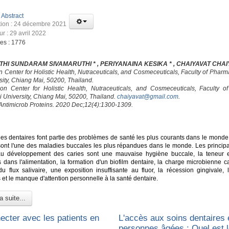
:
Abstract
tion : 24 décembre 2021
ur : 29 avril 2022
ges : 1776
HI SUNDARAM SIVAMARUTHI * , PERIYANAINA KESIKA * , CHAIYAVAT CHAI
on Center for Holistic Health, Nutraceuticals, and Cosmeceuticals, Faculty of Phar
sity, Chiang Mai, 50200, Thailand.
ion Center for Holistic Health, Nutraceuticals, and Cosmeceuticals, Faculty o
 University, Chiang Mai, 50200, Thailand.
chaiyavat@gmail.com
.
 Antimicrob Proteins. 2020 Dec;12(4):1300-1309.
es dentaires font partie des problèmes de santé les plus courants dans le monde.
sont l'une des maladies buccales les plus répandues dans le monde. Les principa
au développement des caries sont une mauvaise hygiène buccale, la teneur 
s dans l'alimentation, la formation d'un biofilm dentaire, la charge microbienne c
du flux salivaire, une exposition insuffisante au fluor, la récession gingivale, 
et le manque d'attention personnelle à la santé dentaire.
a suite...
ecter avec les patients en
L'accès aux soins dentaires 
personnes âgées : Quel est l