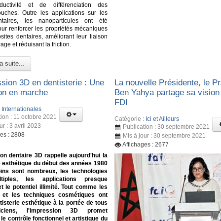
nductivité et de différenciation des
ouches. Outre les applications sur les
ntaires, les nanoparticules ont été
pour renforcer les propriétés mécaniques
ites dentaires, améliorant leur liaison
age et réduisant la friction.
a suite...
ssion 3D en dentisterie : Une
La nouvelle Présidente, le Pr
ion en marche
Ben Yahya partage sa vision 
FDI
:
Internationales
tion : 11 octobre 2021
Catégorie :
Ici et Ailleurs
ur : 3 avril 2023
Publication : 30 septembre 2021
ges : 2808
Mis à jour : 30 septembre 2021
Affichages : 2677
on dentaire 3D rappelle aujourd'hui la
e esthétique du début des années 1980
oins sont nombreux, les technologies
tiples, les applications presque
et le potentiel illimité. Tout comme les
 et les techniques cosmétiques ont
tisterie esthétique à la portée de tous
iciens, l'impression 3D promet
le contrôle fonctionnel et artistique du