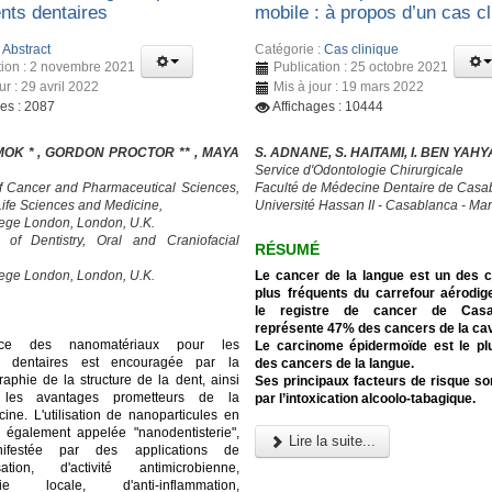
ents dentaires
mobile : à propos d’un cas cl
:
Abstract
Catégorie :
Cas clinique
tion : 2 novembre 2021
Publication : 25 octobre 2021
ur : 29 avril 2022
Mis à jour : 19 mars 2022
ges : 2087
Affichages : 10444
MOK * , GORDON PROCTOR ** , MAYA
S. ADNANE, S. HAITAMI, I. BEN YAHY
Service d'Odontologie Chirurgicale
f Cancer and Pharmaceutical Sciences,
Faculté de Médecine Dentaire de Casa
 Life Sciences and Medicine,
Université Hassan II - Casablanca - Ma
lege London, London, U.K.
y of Dentistry, Oral and Craniofacial
RÉSUMÉ
lege London, London, U.K.
Le cancer de la langue est un des 
plus fréquents du carrefour aérodige
le registre de cancer de Casab
représente 47% des cancers de la cavi
nce des nanomatériaux pour les
Le carcinome épidermoïde est le pl
ts dentaires est encouragée par la
des cancers de la langue.
aphie de la structure de la dent, ainsi
Ses principaux facteurs de risque s
les avantages prometteurs de la
par l’intoxication alcoolo-tabagique.
ne. L'utilisation de nanoparticules en
e, également appelée "nanodentisterie",
Lire la suite...
nifestée par des applications de
isation, d'activité antimicrobienne,
ésie locale, d'anti-inflammation,