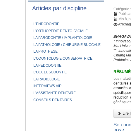
Articles par discipline
Catégorie 
Publica
Mis à jo
L'ENDODONTIE
Afficha
L'ORTHOPEDIE DENTO-FACIALE
BHAGAVAT
LA PARODONTIE / IMPLANTOLOGIE
* Innovati
LA PATHOLOGIE / CHIRURGIE BUCCALE
Mai Univer
** Innovat
LA PROTHESE
Chiang Mai
L'ODONTOLOGIE CONSERVATRICE
Probiotics
LA PEDODONTIE
RÉSUMÉ
L'OCCLUSODONTIE
Les maladi
LA RADIOLOGIE
dentaires 
INTERVIEWS VIP
associés 
spécifique
L'ASSISTANTE DENTAIRE
réduction 
CONSEILS DENTAIRES
génétiques 
Lire l
Se conn
2022