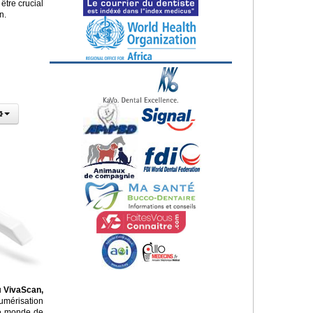
être crucial
n.
u
VivaScan,
umérisation
 le monde de