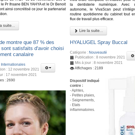
, le Pr Ihsane BEN YAHYA et le Dr Benoit
la dentisterie numérique. Avec 
 ainsi concrétisé ce jour le partenariat
autonome, le VivaScan peut s'intég
tion.
routine quotidienne du cabinet tout en
flux de travail plus efficace.
a suite...
Lire la suite...
de montre que 87 % des
HYALUGEL Spray Buccal
 sont satisfaits d'avoir choisi
Catégorie :
Nouveauté
ement canalaire
Publication : 8 novembre 2021
Mis à jour : 8 novembre 2021
:
Internationales
Affichages : 2189
tion : 12 novembre 2021
our : 17 novembre 2021
ges : 2690
Dispositif indiqué
contre :
- Aphtes,
- Petites plaies,
- Saignements,
- Etats
inflammatoires.