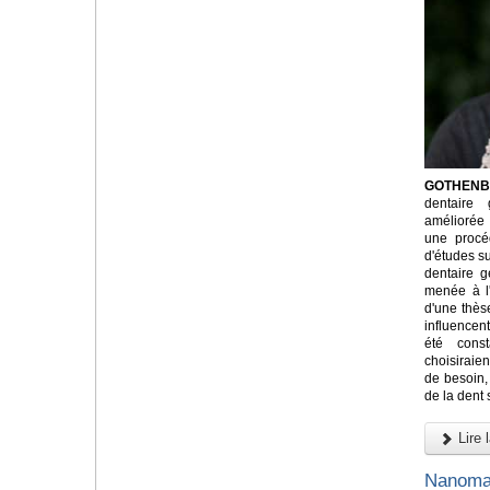
GOTHENBU
dentaire 
améliorée
une procé
d'études su
dentaire g
menée à l
d'une thès
influencent
été cons
choisiraie
de besoin, 
de la dent 
Lire l
Nanomat