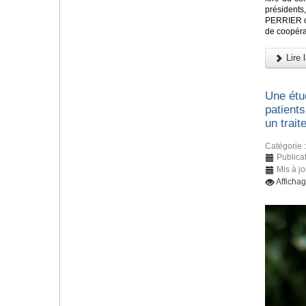
présidents
PERRIER ont
de coopéra
Lire l
Une étu
patients
un trait
Catégorie 
Publica
Mis à j
Afficha