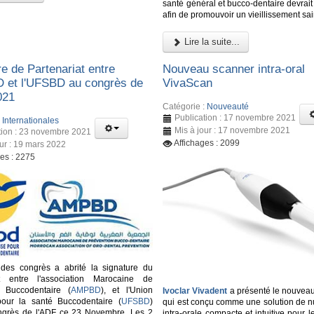
santé général et bucco-dentaire devrait 
afin de promouvoir un vieillissement sai
Lire la suite...
e de Partenariat entre
Nouveau scanner intra-oral
 et l'UFSBD au congrès de
VivaScan
021
Catégorie :
Nouveauté
Publication : 17 novembre 2021
:
Internationales
Mis à jour : 17 novembre 2021
tion : 23 novembre 2021
Affichages : 2099
our : 19 mars 2022
ges : 2275
 des congrès a abrité la signature du
at entre l'association Marocaine de
n Buccodentaire (
AMPBD
), et l'Union
Ivoclar Vivadent
a présenté le nouvea
pour la santé Buccodentaire (
UFSBD
)
qui est conçu comme une solution de n
ongrès de l'ADF ce 23 Novembre. Les 2
intra-orale compacte et intuitive pour