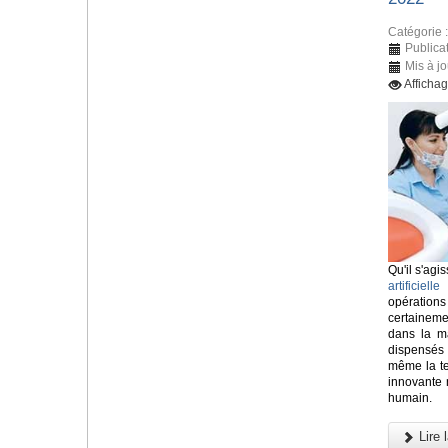
Catégorie 
Publica
Mis à jo
Afficha
Qu'il s'agis
artificielle
o
opératio
certainem
dans la ma
dispensés
même la tec
innovante n
humain.
Lire l