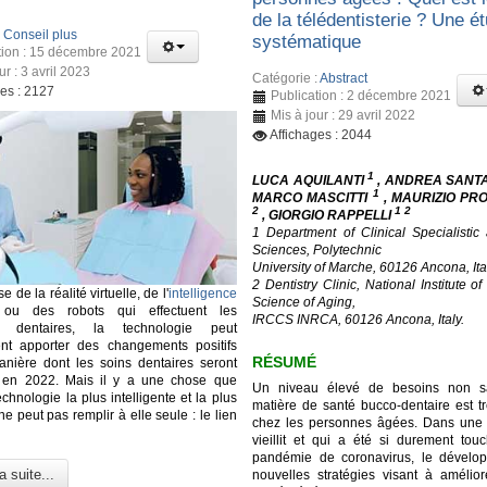
de la télédentisterie ? Une é
:
Conseil plus
systématique
tion : 15 décembre 2021
ur : 3 avril 2023
Catégorie :
Abstract
ges : 2127
Publication : 2 décembre 2021
Mis à jour : 29 avril 2022
Affichages : 2044
1
LUCA AQUILANTI
, ANDREA SANT
1
MARCO MASCITTI
, MAURIZIO PR
2
1 2
, GIORGIO RAPPELLI
1 Department of Clinical Specialistic
Sciences, Polytechnic
University of Marche, 60126 Ancona, Ita
2 Dentistry Clinic, National Institute o
se de la réalité virtuelle, de l'
intelligence
Science of Aging,
u des robots qui effectuent les
IRCCS INRCA, 60126 Ancona, Italy.
ns dentaires, la technologie peut
ent apporter des changements positifs
RÉSUMÉ
nière dont les soins dentaires seront
 en 2022. Mais il y a une chose que
Un niveau élevé de besoins non sat
hnologie la plus intelligente et la plus
matière de santé bucco-dentaire est tr
e peut pas remplir à elle seule : le lien
chez les personnes âgées. Dans une 
vieillit et qui a été si durement tou
pandémie de coronavirus, le dévelo
a suite...
nouvelles stratégies visant à améliore