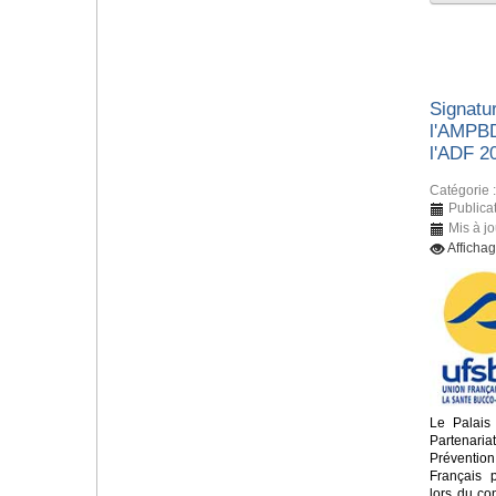
Signatur
l'AMPBD
l'ADF 2
Catégorie 
Publica
Mis à j
Afficha
Le Palais
Partenari
Préventio
Français 
lors du c