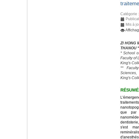
traitem
Catégorie 
Publica
Mis à jo
Afficha
ZI HONG 
THANOU *
* School o
Faculty of
King's Col
** Facult
Sciences,
King's Col
RÉSUMÉ
L'émerge
traitemen
nanotopogr
que par 
nanomédeci
dentisteri
s'est ma
reminéral
d'anesth