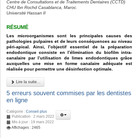
Centre de Consultations et de Traitements Dentaires (CCTD)
CHU Ibn Rochd Casablanca, Maroc.
Université Hassan II
RÉSUMÉ
Les microorganismes sont les principales causes des
pathologies pulpaires et de leurs conséquences au niveau
péri-apical. Ainsi, l’objectif essentiel de la préparation
endodontique consiste en l’élimination du biofilm intra-
canalaire par l’utilisation de limes endodontiques grâce
auxquelles une mise en forme canalaire adéquate est
réalisée pour permettre une désinfection optimale.
Lire la suite...
5 erreurs souvent commises par les dentistes
en ligne
Catégorie :
Conseil plus
Publication : 2 mars 2022
Mis à jour : 19 mars 2022
Affichages : 2465