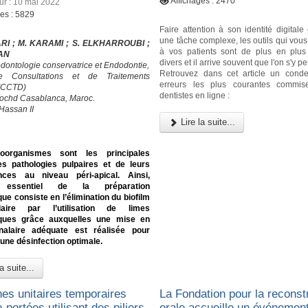
Affichages : 2470
our : 10 mai 2022
ges : 5829
Faire attention à son identité digital
une tâche complexe, les outils qui vou
RI ; M. KARAMI ; S. ELKHARROUBI ;
à vos patients sont de plus en plu
RAN
divers et il arrive souvent que l'on s'y p
odontologie conservatrice et Endodontie,
Retrouvez dans cet article un cond
e Consultations et de Traitements
erreurs les plus courantes commis
 (CCTD)
dentistes en ligne :
ochd Casablanca, Maroc.
Hassan II
Lire la suite...
oorganismes sont les principales
s pathologies pulpaires et de leurs
ces au niveau péri-apical. Ainsi,
if essentiel de la préparation
ue consiste en l’élimination du biofilm
alaire par l’utilisation de limes
ques grâce auxquelles une mise en
alaire adéquate est réalisée pour
une désinfection optimale.
a suite...
es unitaires temporaires
La Fondation pour la reconst
-portées utilisant des piliers
orale accueille un événement