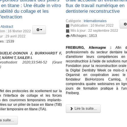
en titane : Une étude in vitro
flux de travail numérique en
tabilité du collage et les
dentisterie reconstructive
'extraction
Catégorie :
Internationales
Publication : 10 février 2022
:
Abstract
Mis à jour : 22 septembre 2022
ion : 16 février 2022
Affichages : 1813
ur : 29 avril 2022
ges : 1539
FREIBURG, Allemagne :
Afin d'o
professionnels du secteur dentaire la 
 BIJELIC-DONOVA J, BURKHARDT F,
d'améliorer leurs compétences en d
 NÄRHI T, SAILER I.
reconstructrice à l'aide de solutions nu
osthodont 2020;33:546-52 (Grant
Fondation pour la reconstruction orale
)
la Digital Dentistry Week ce mois-ci 
Organisé en coopération avec le 
fondateur BioHorizons Camlog, l
comprendra quatre webinaires en lign
jours de formation pratique à l'un
ffet des protocoles de scellement sur la
Freiberg.
de l'interface de collage et les forces
on des couronnes temporaires implanto-
lées sur un pilier de base en titane (TiB)
Lire la suite...
ilier temporaire en titane (TiA).
a suite...