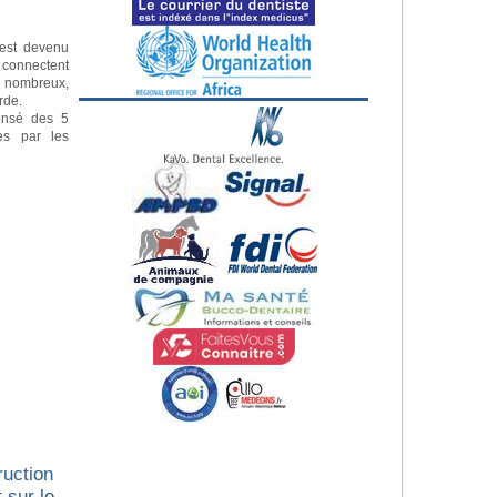
e est devenu
s connectent
s nombreux,
erde.
ensé des 5
es par les
ruction
 sur le