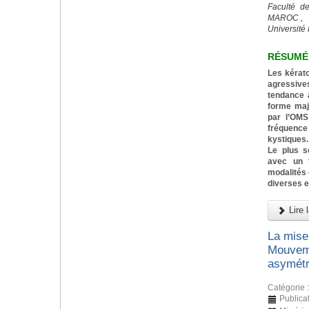
Faculté d
MAROC ,
Université 
RÉSUMÉ
Les kérat
agressiv
tendance a
forme majo
par l’OMS
fréquenc
kystiques.
Le plus s
avec un t
modalités 
diverses e
Lire l
La mise
Mouveme
asymétr
Catégorie 
Publica