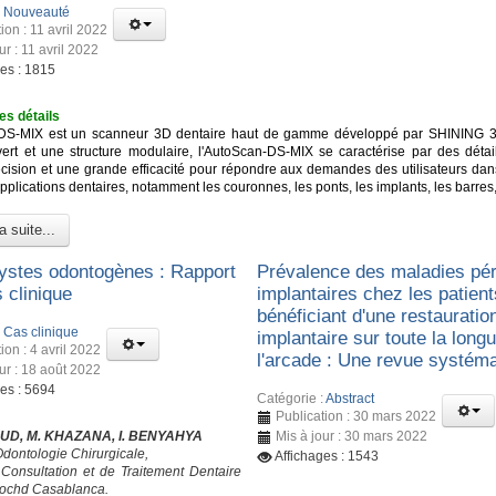
:
Nouveauté
ion : 11 avril 2022
ur : 11 avril 2022
ges : 1815
es détails
DS-MIX est un scanneur 3D dentaire haut de gamme développé par SHINING 3
ert et une structure modulaire, l'AutoScan-DS-MIX se caractérise par des détail
cision et une grande efficacité pour répondre aux demandes des utilisateurs dan
lications dentaires, notamment les couronnes, les ponts, les implants, les barres,
a suite...
ystes odontogènes : Rapport
Prévalence des maladies pér
 clinique
implantaires chez les patient
bénéficiant d'une restauratio
:
Cas clinique
implantaire sur toute la long
ion : 4 avril 2022
l'arcade : Une revue systém
ur : 18 août 2022
ges : 5694
Catégorie :
Abstract
Publication : 30 mars 2022
UD, M. KHAZANA, I. BENYAHYA
Mis à jour : 30 mars 2022
Odontologie Chirurgicale,
Affichages : 1543
Consultation et de Traitement Dentaire
ochd Casablanca.