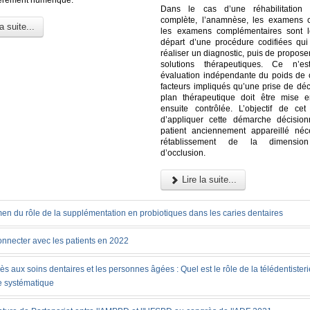
Dans le cas d’une réhabilitation p
complète, l’anamnèse, les examens c
a suite...
les examens complémentaires sont l
départ d’une procédure codifiées qu
réaliser un diagnostic, puis de proposer
solutions thérapeutiques. Ce n’es
évaluation indépendante du poids de
facteurs impliqués qu’une prise de déc
plan thérapeutique doit être mise 
ensuite contrôlée. L’objectif de cet 
d’appliquer cette démarche décisio
patient anciennement appareillé néc
rétablissement de la dimension 
d’occlusion.
Lire la suite...
en du rôle de la supplémentation en probiotiques dans les caries dentaires
onnecter avec les patients en 2022
ès aux soins dentaires et les personnes âgées : Quel est le rôle de la télédentister
e systématique