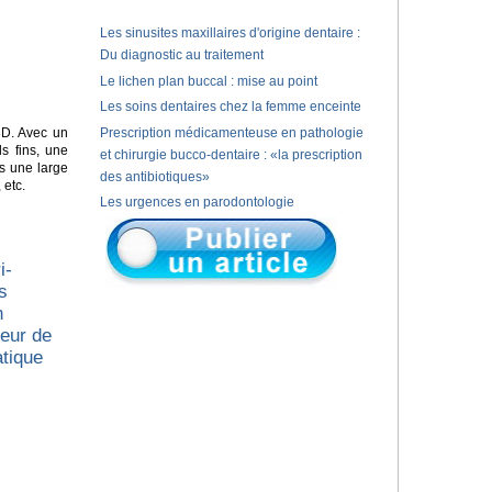
Les sinusites maxillaires d'origine dentaire :
Du diagnostic au traitement
Le lichen plan buccal : mise au point
Les soins dentaires chez la femme enceinte
D. Avec un
Prescription médicamenteuse en pathologie
s fins, une
et chirurgie bucco-dentaire : «la prescription
s une large
des antibiotiques»
 etc.
Les urgences en parodontologie
i-
s
n
ueur de
atique