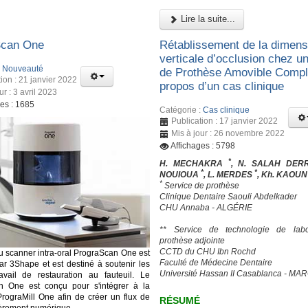
Lire la suite...
Scan One
Rétablissement de la dimens
verticale d’occlusion chez un
:
Nouveauté
de Prothèse Amovible Complè
ion : 21 janvier 2022
propos d’un cas clinique
ur : 3 avril 2023
ges : 1685
Catégorie :
Cas clinique
Publication : 17 janvier 2022
Mis à jour : 26 novembre 2022
Affichages : 5798
*
H. MECHAKRA
, N. SALAH DER
*
*
NOUIOUA
, L. MERDES
, Kh. KAOU
*
Service de prothèse
Clinique Dentaire Saouli Abdelkader
CHU Annaba - ALGÉRIE
** Service de technologie de labo
prothèse adjointe
CCTD du CHU Ibn Rochd
 scanner intra-oral PrograScan One est
Faculté de Médecine Dentaire
ar 3Shape et est destiné à soutenir les
Université Hassan II Casablanca - MA
avail de restauration au fauteuil. Le
n One est conçu pour s'intégrer à la
PrograMill One afin de créer un flux de
RÉSUMÉ
tièrement numérique.