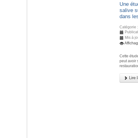
Une étud
salive 
dans le
Catégorie 
Publicat
Mis à j
Afficha
Cette étude
peut avoir
restauratio
Lire l