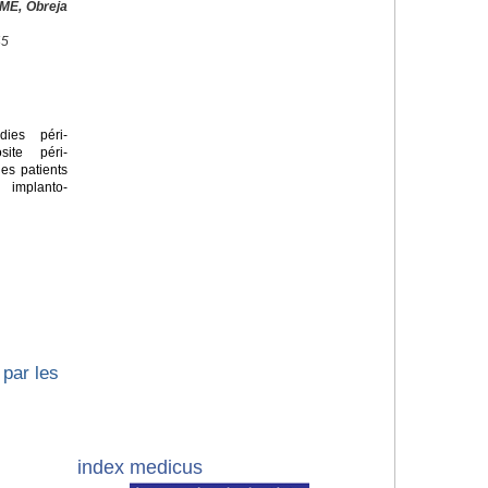
ME, Obreja
45
ies péri-
site péri-
les patients
 implanto-
par les
index medicus