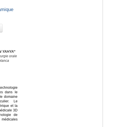
amique
EN YAHYA*
urgie orale
blanca
echnologie
ves dans le
 le domaine
culier. Le
rique et la
médicale 3D
nologie de
s médicales