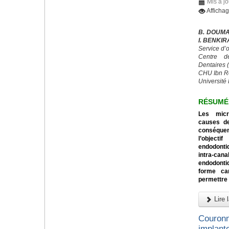
Mis à j
Afficha
B. DOUMA
I. BENKI
Service d’
Centre d
Dentaires
CHU Ibn R
Université 
RÉSUMÉ
Les micr
causes de
conséquen
l’object
endodontiq
intra-can
endodonti
forme can
permettre 
Lire l
Couronn
implanto