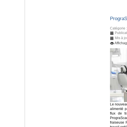
Progra
Catégorie 
Publicat
Mis à jo
Afficha
Le nouveau
alimenté p
flux de tr
PrograSca
fraiseuse 
travail en