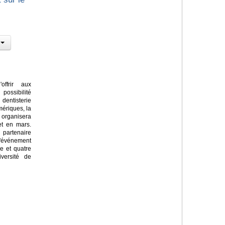
ffrir aux
possibilité
entisterie
mériques, la
 organisera
et en mars.
partenaire
'événement
e et quatre
iversité de