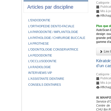
Catégorie 
Articles par discipline
Publicat
Mis à jo
Afficha
L'ENDODONTIE
Plus que d
L'ORTHOPEDIE DENTO-FACIALE
AutoScan-
LA PARODONTIE / IMPLANTOLOGIE
design ouv
LA PATHOLOGIE / CHIRURGIE BUCCALE
grande pré
gamme d'app
LA PROTHESE
L'ODONTOLOGIE CONSERVATRICE
Lire l
LA PEDODONTIE
Kératok
L'OCCLUSODONTIE
d’un cas
LA RADIOLOGIE
INTERVIEWS VIP
Catégorie 
Publicat
L'ASSISTANTE DENTAIRE
Mis à jo
CONSEILS DENTAIRES
Afficha
W. MAHFO
Service d’
Centre de 
CHU Ibn R