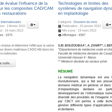
e évalue l'influence de la
Technologies et limites des
sur les composites CAD/CAM
systèmes de navigation dyn
s restaurations
en implantologie
:
Internationales
Catégorie :
Dossiers du mois
ion : 3 février 2022
Publication : 25 janvier 2022
our : 19 mars 2022
Mis à jour : 19 mars 2022
ges : 1975
Affichages : 4587
 évalue et détermine l'effet que la salive
S.M. BOUZOUBAA*, A. ZANIFI**, I. B
 sur divers matériaux CAD/CAM dans les
*Département de médecine orale et chir
ns indirectes.
Faculté de médecine dentaire de Casa
Université Hassan II - Maroc
** Médecin dentiste du secteur privé
a suite...
RÉSUMÉ
La navigation dynamique est une t
révolutionnaire, qui a fait ses preu
domaine médical en général, et dans
d’implantologie dentaire en parti
développement de l’informatique numé
diversité des procédés de l’imagerie 
par CBCT ont permis à cette tech
générer différents types d’application
et dentaires.