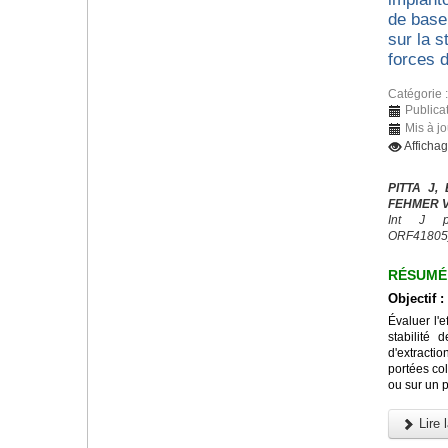
de base 
sur la s
forces d
Catégorie 
Publicat
Mis à jo
Afficha
PITTA J,
FEHMER V,
Int J pr
ORF41805
RÉSUMÉ
Objectif :
Évaluer l'e
stabilité 
d'extracti
portées col
ou sur un p
Lire l