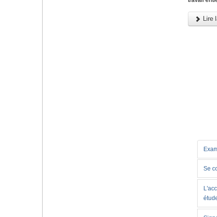
Lire l
Exam
Se c
L'acc
étud