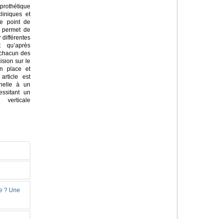
rothétique
liniques et
e point de
i permet de
 différentes
t qu’après
 chacun des
ision sur le
en place et
article est
nnelle à un
essitant un
verticale
ie ? Une