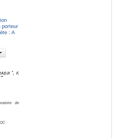
ion
 porteur
te : A
*
RADJI
, F.
**
N
ratoire de
ROC