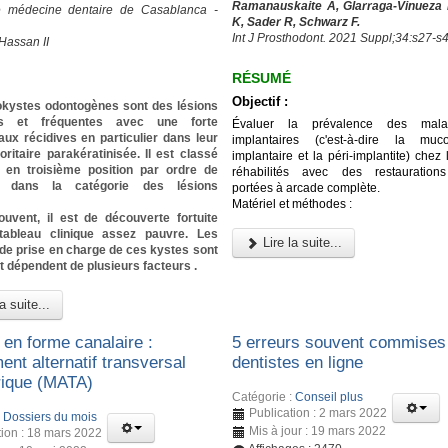
Ramanauskaite A, Glarraga-Vinueza 
e médecine dentaire de Casablanca -
K, Sader R, Schwarz F.
Int J Prosthodont. 2021 Suppl;34:s27-s
Hassan II
RÉSUMÉ
Objectif :
okystes odontogènes sont des lésions
es et fréquentes avec une forte
Évaluer la prévalence des malad
ux récidives en particulier dans leur
implantaires (c'est-à-dire la muco
ritaire parakératinisée. Il est classé
implantaire et la péri-implantite) chez 
 en troisième position par ordre de
réhabilités avec des restaurations
e dans la catégorie des lésions
portées à arcade complète.
Matériel et méthodes :
ouvent, il est de découverte fortuite
ableau clinique assez pauvre. Les
Lire la suite...
de prise en charge de ces kystes sont
t dépendent de plusieurs facteurs .
a suite...
 en forme canalaire :
5 erreurs souvent commises 
nt alternatif transversal
dentistes en ligne
ique (MATA)
Catégorie :
Conseil plus
Publication : 2 mars 2022
:
Dossiers du mois
Mis à jour : 19 mars 2022
tion : 18 mars 2022