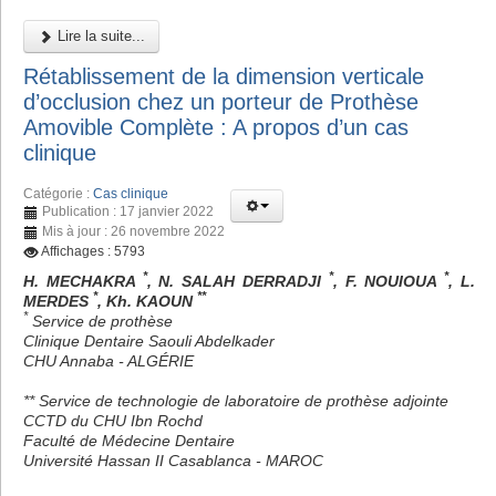
Lire la suite...
Rétablissement de la dimension verticale
d’occlusion chez un porteur de Prothèse
Amovible Complète : A propos d’un cas
clinique
Catégorie :
Cas clinique
Publication : 17 janvier 2022
Mis à jour : 26 novembre 2022
Affichages : 5793
*
*
*
H. MECHAKRA
, N. SALAH DERRADJI
, F. NOUIOUA
, L.
*
**
MERDES
, Kh. KAOUN
*
Service de prothèse
Clinique Dentaire Saouli Abdelkader
CHU Annaba - ALGÉRIE
** Service de technologie de laboratoire de prothèse adjointe
CCTD du CHU Ibn Rochd
Faculté de Médecine Dentaire
Université Hassan II Casablanca - MAROC