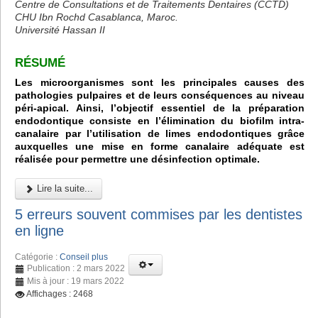
Centre de Consultations et de Traitements Dentaires (CCTD)
CHU Ibn Rochd Casablanca, Maroc.
Université Hassan II
RÉSUMÉ
Les microorganismes sont les principales causes des
pathologies pulpaires et de leurs conséquences au niveau
péri-apical. Ainsi, l’objectif essentiel de la préparation
endodontique consiste en l’élimination du biofilm intra-
canalaire par l’utilisation de limes endodontiques grâce
auxquelles une mise en forme canalaire adéquate est
réalisée pour permettre une désinfection optimale.
Lire la suite...
5 erreurs souvent commises par les dentistes
en ligne
Catégorie :
Conseil plus
Publication : 2 mars 2022
Mis à jour : 19 mars 2022
Affichages : 2468