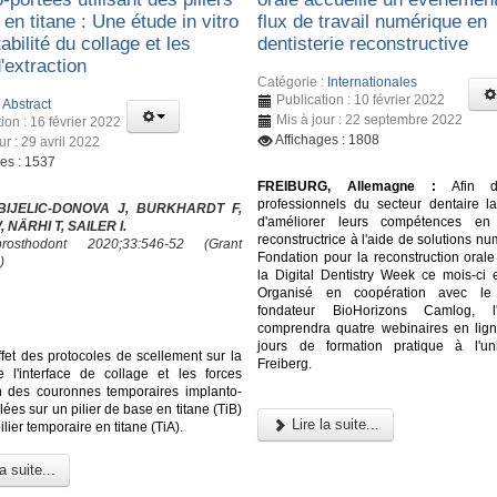
en titane : Une étude in vitro
flux de travail numérique en
tabilité du collage et les
dentisterie reconstructive
'extraction
Catégorie :
Internationales
Publication : 10 février 2022
:
Abstract
Mis à jour : 22 septembre 2022
ion : 16 février 2022
Affichages : 1808
ur : 29 avril 2022
ges : 1537
FREIBURG, Allemagne :
Afin d'o
professionnels du secteur dentaire la 
 BIJELIC-DONOVA J, BURKHARDT F,
d'améliorer leurs compétences en d
 NÄRHI T, SAILER I.
reconstructrice à l'aide de solutions nu
osthodont 2020;33:546-52 (Grant
Fondation pour la reconstruction orale
)
la Digital Dentistry Week ce mois-ci 
Organisé en coopération avec le 
fondateur BioHorizons Camlog, l
comprendra quatre webinaires en lign
jours de formation pratique à l'un
ffet des protocoles de scellement sur la
Freiberg.
de l'interface de collage et les forces
on des couronnes temporaires implanto-
lées sur un pilier de base en titane (TiB)
Lire la suite...
ilier temporaire en titane (TiA).
a suite...