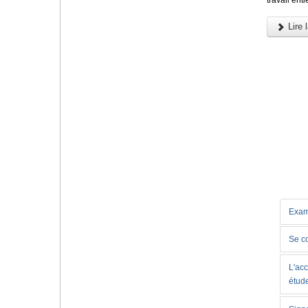
Lire l
Exam
Se c
L'acc
étud