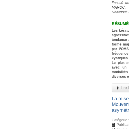
Faculté d
MAROC ,
Université 
RÉSUMÉ
Les kérat
agressiv
tendance a
forme majo
par l’OMS
fréquenc
kystiques.
Le plus s
avec un t
modalités 
diverses e
Lire l
La mise
Mouveme
asymétr
Catégorie 
Publica