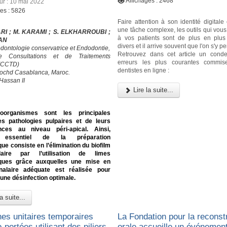
Affichages : 2468
our : 10 mai 2022
ges : 5826
Faire attention à son identité digital
une tâche complexe, les outils qui vou
RI ; M. KARAMI ; S. ELKHARROUBI ;
à vos patients sont de plus en plu
RAN
divers et il arrive souvent que l'on s'y p
odontologie conservatrice et Endodontie,
Retrouvez dans cet article un cond
e Consultations et de Traitements
erreurs les plus courantes commis
 (CCTD)
dentistes en ligne :
ochd Casablanca, Maroc.
Hassan II
Lire la suite...
oorganismes sont les principales
s pathologies pulpaires et de leurs
ces au niveau péri-apical. Ainsi,
if essentiel de la préparation
ue consiste en l’élimination du biofilm
alaire par l’utilisation de limes
ques grâce auxquelles une mise en
alaire adéquate est réalisée pour
une désinfection optimale.
a suite...
es unitaires temporaires
La Fondation pour la reconst
-portées utilisant des piliers
orale accueille un événement