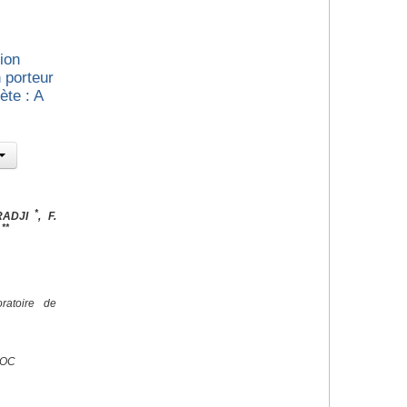
ion
 porteur
te : A
*
RADJI
, F.
**
N
ratoire de
ROC