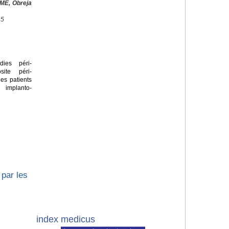
ME, Obreja
45
ies péri-
site péri-
les patients
 implanto-
par les
index medicus