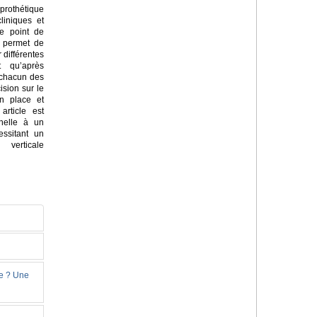
rothétique
liniques et
e point de
i permet de
 différentes
t qu’après
 chacun des
ision sur le
en place et
article est
nnelle à un
essitant un
verticale
ie ? Une