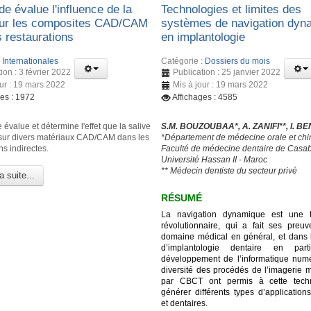
e évalue l'influence de la
Technologies et limites des
sur les composites CAD/CAM
systèmes de navigation dyn
s restaurations
en implantologie
:
Internationales
Catégorie :
Dossiers du mois
ion : 3 février 2022
Publication : 25 janvier 2022
our : 19 mars 2022
Mis à jour : 19 mars 2022
ges : 1972
Affichages : 4585
 évalue et détermine l'effet que la salive
S.M. BOUZOUBAA*, A. ZANIFI**, I. B
 sur divers matériaux CAD/CAM dans les
*Département de médecine orale et chir
ns indirectes.
Faculté de médecine dentaire de Casa
Université Hassan II - Maroc
** Médecin dentiste du secteur privé
a suite...
RÉSUMÉ
La navigation dynamique est une t
révolutionnaire, qui a fait ses preu
domaine médical en général, et dans
d’implantologie dentaire en parti
développement de l’informatique numé
diversité des procédés de l’imagerie 
par CBCT ont permis à cette tech
générer différents types d’application
et dentaires.