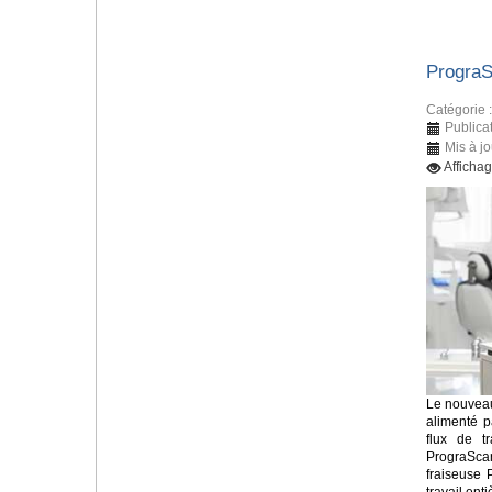
Progra
Catégorie 
Publicat
Mis à jo
Afficha
Le nouveau
alimenté p
flux de tr
PrograSca
fraiseuse 
travail en