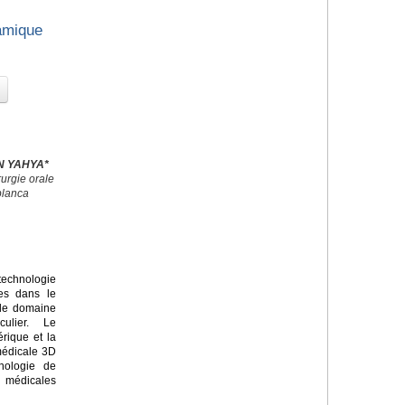
amique
EN YAHYA*
urgie orale
blanca
echnologie
ves dans le
 le domaine
culier. Le
rique et la
médicale 3D
nologie de
s médicales