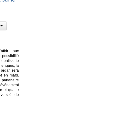
ffrir aux
possibilité
entisterie
mériques, la
 organisera
et en mars.
partenaire
'événement
e et quatre
iversité de