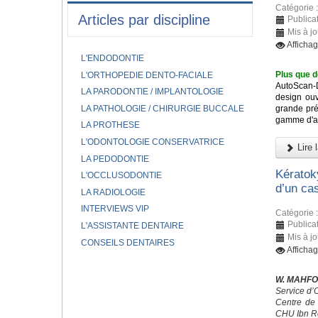
Catégorie 
Articles par discipline
Publicat
Mis à jo
Afficha
L'ENDODONTIE
Plus que d
L'ORTHOPEDIE DENTO-FACIALE
AutoScan-
LA PARODONTIE / IMPLANTOLOGIE
design ouv
LA PATHOLOGIE / CHIRURGIE BUCCALE
grande pré
gamme d'app
LA PROTHESE
L'ODONTOLOGIE CONSERVATRICE
Lire l
LA PEDODONTIE
Kératok
L'OCCLUSODONTIE
d’un cas
LA RADIOLOGIE
INTERVIEWS VIP
Catégorie 
Publicat
L'ASSISTANTE DENTAIRE
Mis à jo
CONSEILS DENTAIRES
Afficha
W. MAHFO
Service d’
Centre de 
CHU Ibn R