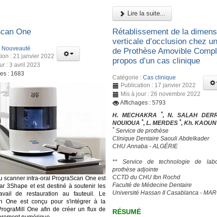
Lire la suite...
Scan One
Rétablissement de la dimens
verticale d’occlusion chez un
:
Nouveauté
de Prothèse Amovible Complè
ion : 21 janvier 2022
propos d’un cas clinique
ur : 3 avril 2023
ges : 1683
Catégorie :
Cas clinique
Publication : 17 janvier 2022
Mis à jour : 26 novembre 2022
Affichages : 5793
*
H. MECHAKRA
, N. SALAH DER
*
*
NOUIOUA
, L. MERDES
, Kh. KAOU
*
Service de prothèse
Clinique Dentaire Saouli Abdelkader
CHU Annaba - ALGÉRIE
** Service de technologie de labo
prothèse adjointe
CCTD du CHU Ibn Rochd
 scanner intra-oral PrograScan One est
Faculté de Médecine Dentaire
ar 3Shape et est destiné à soutenir les
Université Hassan II Casablanca - MA
avail de restauration au fauteuil. Le
n One est conçu pour s'intégrer à la
PrograMill One afin de créer un flux de
RÉSUMÉ
tièrement numérique.