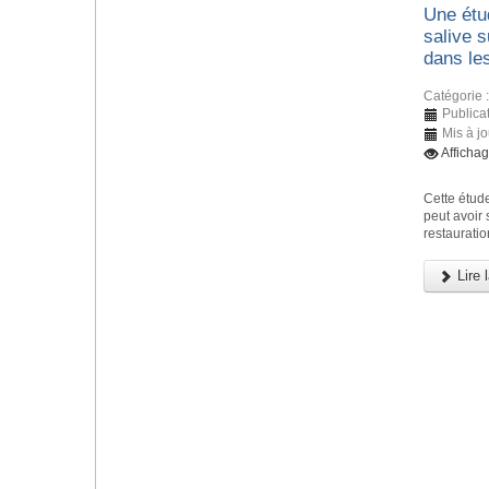
Une étud
salive 
dans le
Catégorie 
Publicat
Mis à j
Afficha
Cette étude
peut avoir
restauratio
Lire l