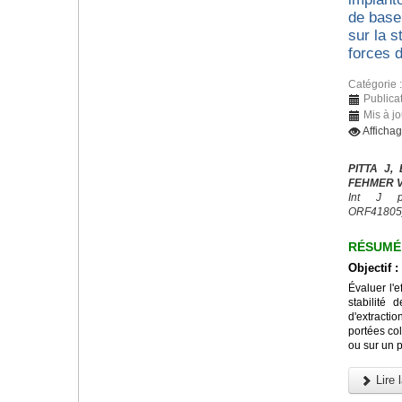
de base 
sur la s
forces d
Catégorie 
Publicat
Mis à jo
Afficha
PITTA J,
FEHMER V,
Int J pr
ORF41805
RÉSUMÉ
Objectif :
Évaluer l'e
stabilité 
d'extracti
portées col
ou sur un p
Lire l