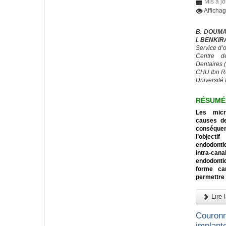
Mis à j
Afficha
B. DOUMA
I. BENKI
Service d’
Centre d
Dentaires
CHU Ibn R
Université 
RÉSUMÉ
Les micr
causes de
conséquen
l’object
endodontiq
intra-can
endodonti
forme can
permettre 
Lire l
Couronn
implanto