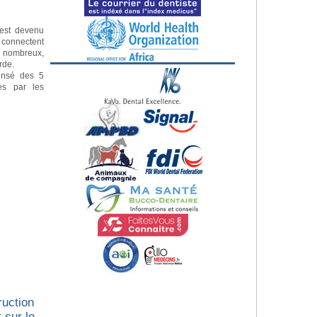
e est devenu
s connectent
s nombreux,
erde.
ensé des 5
es par les
ruction
 sur le