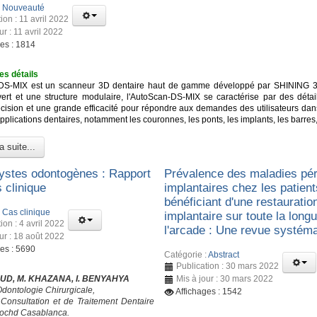
:
Nouveauté
ion : 11 avril 2022
ur : 11 avril 2022
ges : 1814
es détails
DS-MIX est un scanneur 3D dentaire haut de gamme développé par SHINING 3
ert et une structure modulaire, l'AutoScan-DS-MIX se caractérise par des détail
cision et une grande efficacité pour répondre aux demandes des utilisateurs dan
lications dentaires, notamment les couronnes, les ponts, les implants, les barres,
a suite...
ystes odontogènes : Rapport
Prévalence des maladies pér
 clinique
implantaires chez les patient
bénéficiant d'une restauratio
:
Cas clinique
implantaire sur toute la long
ion : 4 avril 2022
l'arcade : Une revue systém
ur : 18 août 2022
ges : 5690
Catégorie :
Abstract
Publication : 30 mars 2022
UD, M. KHAZANA, I. BENYAHYA
Mis à jour : 30 mars 2022
Odontologie Chirurgicale,
Affichages : 1542
Consultation et de Traitement Dentaire
ochd Casablanca.