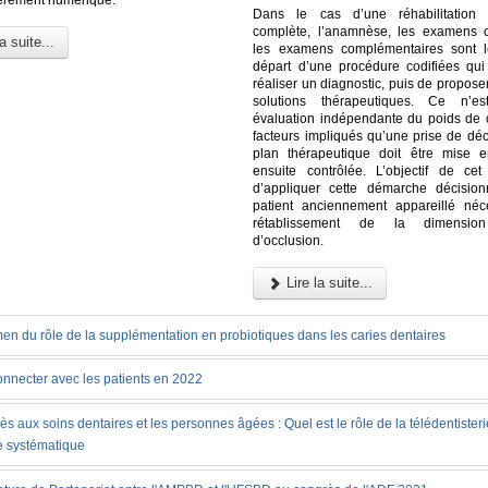
Dans le cas d’une réhabilitation p
complète, l’anamnèse, les examens c
a suite...
les examens complémentaires sont l
départ d’une procédure codifiées qu
réaliser un diagnostic, puis de proposer
solutions thérapeutiques. Ce n’es
évaluation indépendante du poids de
facteurs impliqués qu’une prise de déc
plan thérapeutique doit être mise 
ensuite contrôlée. L’objectif de cet 
d’appliquer cette démarche décisio
patient anciennement appareillé néc
rétablissement de la dimension 
d’occlusion.
Lire la suite...
en du rôle de la supplémentation en probiotiques dans les caries dentaires
onnecter avec les patients en 2022
ès aux soins dentaires et les personnes âgées : Quel est le rôle de la télédentister
e systématique