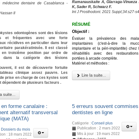
Ramanauskaite A, Glarraga-Vinueza 
e médecine dentaire de Casablanca -
K, Sader R, Schwarz F.
Int J Prosthodont. 2021 Suppl;34:s27-s
Hassan II
RÉSUMÉ
Objectif :
okystes odontogènes sont des lésions
es et fréquentes avec une forte
Évaluer la prévalence des malad
ux récidives en particulier dans leur
implantaires (c'est-à-dire la muco
ritaire parakératinisée. Il est classé
implantaire et la péri-implantite) chez 
 en troisième position par ordre de
réhabilités avec des restaurations
e dans la catégorie des lésions
portées à arcade complète.
Matériel et méthodes :
ouvent, il est de découverte fortuite
ableau clinique assez pauvre. Les
Lire la suite...
de prise en charge de ces kystes sont
t dépendent de plusieurs facteurs .
a suite...
 en forme canalaire :
5 erreurs souvent commises 
nt alternatif transversal
dentistes en ligne
ique (MATA)
Catégorie :
Conseil plus
Publication : 2 mars 2022
:
Dossiers du mois
Mis à jour : 19 mars 2022
tion : 18 mars 2022