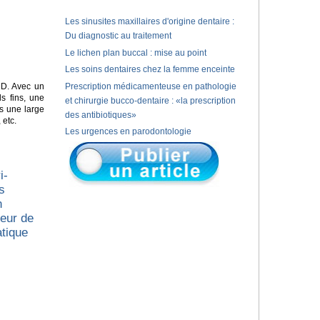
Les sinusites maxillaires d'origine dentaire :
Du diagnostic au traitement
Le lichen plan buccal : mise au point
Les soins dentaires chez la femme enceinte
D. Avec un
Prescription médicamenteuse en pathologie
s fins, une
et chirurgie bucco-dentaire : «la prescription
s une large
des antibiotiques»
 etc.
Les urgences en parodontologie
i-
s
n
ueur de
atique