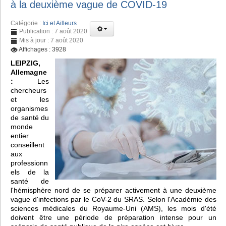
à la deuxième vague de COVID-19
Catégorie :
Ici et Ailleurs
Publication : 7 août 2020
Mis à jour : 7 août 2020
Affichages : 3928
LEIPZIG,
Allemagne
:
Les
chercheurs
et les
organismes
de santé du
monde
entier
conseillent
aux
professionn
els de la
santé de
l'hémisphère nord de se préparer activement à une deuxième
vague d'infections par le CoV-2 du SRAS. Selon l'Académie des
sciences médicales du Royaume-Uni (AMS), les mois d'été
doivent être une période de préparation intense pour un