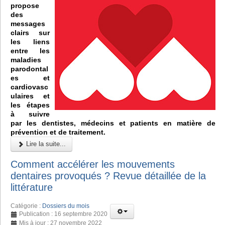
propose
des
messages
clairs sur
les liens
entre les
maladies
parodontal
es et
cardiovasc
ulaires et
les étapes
à suivre
par les dentistes, médecins et patients en matière de
prévention et de traitement.
Lire la suite...
Comment accélérer les mouvements
dentaires provoqués ? Revue détaillée de la
littérature
Catégorie :
Dossiers du mois
Publication : 16 septembre 2020
Mis à jour : 27 novembre 2022