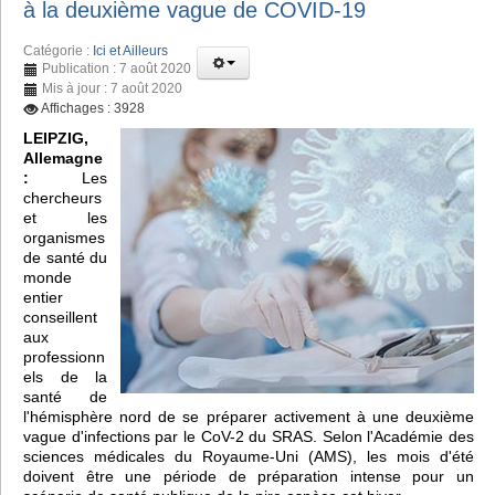
à la deuxième vague de COVID-19
Catégorie :
Ici et Ailleurs
Publication : 7 août 2020
Mis à jour : 7 août 2020
Affichages : 3928
LEIPZIG,
Allemagne
:
Les
chercheurs
et les
organismes
de santé du
monde
entier
conseillent
aux
professionn
els de la
santé de
l'hémisphère nord de se préparer activement à une deuxième
vague d'infections par le CoV-2 du SRAS. Selon l'Académie des
sciences médicales du Royaume-Uni (AMS), les mois d'été
doivent être une période de préparation intense pour un