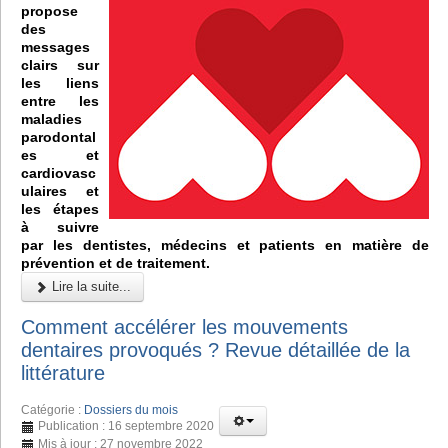
propose
des
messages
clairs sur
les liens
entre les
maladies
parodontal
es et
cardiovasc
ulaires et
les étapes
à suivre
par les dentistes, médecins et patients en matière de
prévention et de traitement.
Lire la suite...
Comment accélérer les mouvements
dentaires provoqués ? Revue détaillée de la
littérature
Catégorie :
Dossiers du mois
Publication : 16 septembre 2020
Mis à jour : 27 novembre 2022