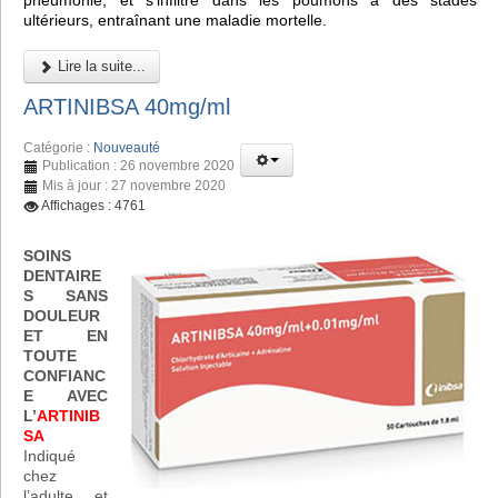
pneumonie, et s'infiltre dans les poumons à des stades
ultérieurs, entraînant une maladie mortelle.
Lire la suite...
ARTINIBSA 40mg/ml
Catégorie :
Nouveauté
Publication : 26 novembre 2020
Mis à jour : 27 novembre 2020
Affichages : 4761
SOINS
DENTAIRE
S SANS
DOULEUR
ET EN
TOUTE
CONFIANC
E AVEC
L’
ARTINIB
SA
Indiqué
chez
l’adulte et