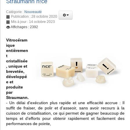
Straumann n!ce
Catégorie :
Nouveauté
Publication : 28 octobre 2020
Mis à jour : 14 octobre 2023
Affichages : 2392
Vitrocéram
ique
entièremen
t
cristallisée
, unique et
brevetée,
développé
e et
produite
par
Straumann.
- Un délai d'exécution plus rapide et une efficacité accrue : Il
suffit de fraiser, de polir et d'asseoir, sans avoir recours à la
cuisson de cristallisation, ce qui permet de gagner beaucoup de
temps et d'efforts pour obtenir rapidement et facilement des
performances de pointe,