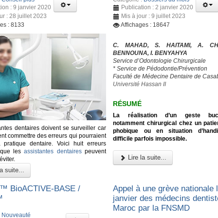
ion : 9 janvier 2020
Publication : 2 janvier 2020
ur : 28 juillet 2023
Mis à jour : 9 juillet 2023
ges : 8133
Affichages : 18647
C. MAHAD, S. HAITAMI, A. CH
BENNOUNA, I. BENYAHYA
Service d’Odontologie Chirurgicale
* Service de Pédodontie/Prévention
Faculté de Médecine Dentaire de Casa
Université Hassan II
RÉSUMÉ
La réalisation d’un geste bucc
notamment chirurgical chez un patie
ntes dentaires doivent se surveiller car
phobique ou en situation d’hand
ent commettre des erreurs qui pourraient
difficile parfois impossible.
 pratique dentaire. Voici huit erreurs
 que les
assistantes dentaires
peuvent
Lire la suite...
éviter.
a suite...
™ BioACTIVE-BASE /
Appel à une grève nationale 
™
janvier des médecins dentis
Maroc par la FNSMD
:
Nouveauté