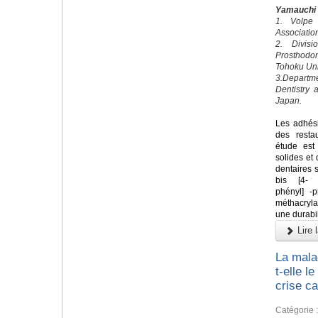
Yamauchi
1. Volpe
Associatio
2. Divis
Prosthodo
Tohoku Uni
3.Departm
Dentistry 
Japan.
Les adhési
des restau
étude est
solides et
dentaires 
bis [4- (
phényl] -
méthacryl
une durabil
Lire l
La mala
t-elle l
crise c
Catégorie 