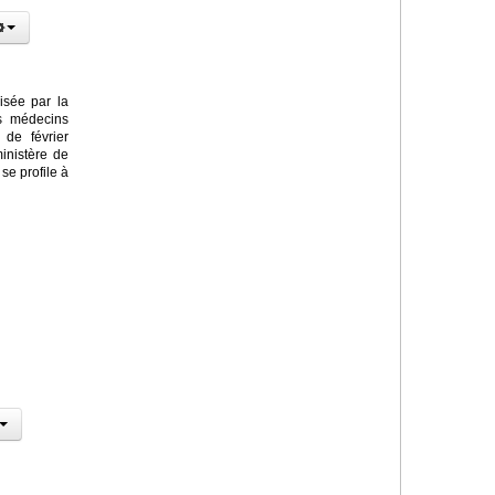
isée par la
es médecins
 de février
ministère de
se profile à