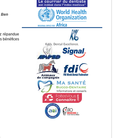
. Ben
ez répandue
es bénéfices
e