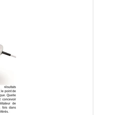
résultats
 le point de
ique. Quelle
z concevoir
litateur de
a fois dans
éférés.