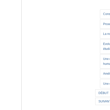
Cons
Prox
La n
Evolu
étud
Une n
huma
Amélo
Une é
DÉBUT
SUIVAN