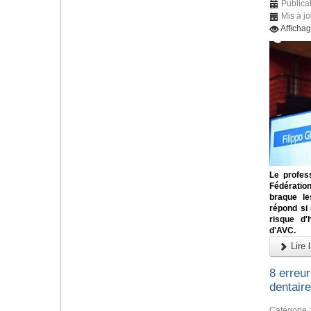
Publicat
Mis à jo
Afficha
Le profess
Fédératio
braque le
répond si
risque d'
d'AVC.
Lire l
8 erreu
dentaire
Catégorie 