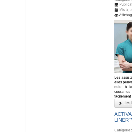
Publicat
Mis à jo
Afficha
Les assista
elles peuv
nuire à la
courantes
facilement 
Lire l
ACTIVA
LINER
Catégorie 