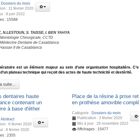
:
Dossiers du mois
ion : 11 février 2020
ur : 8 juin 2022
ges : 15588
, N.LESTOUN, S. TAISSE, I. BEN YAHYA
Odontologie Chirurgicale, CCTD
 Médecine Dentaire de Casablanca
 Hassan II de Casablanca
ératoire est un élément majeur au sein d’une organisation hospitalière. C’e
d’un plateau technique qui reçoit des actes de haute technicité et dextérité.
a suite...
s dentaires haute
Place de la résine à prise re
ance contenant un
en prothèse amovible compl
e à base d'éther
Catégorie :
Dossiers du mois
Publication : 3 février 2020
:
Abstract
Mis à jour : 26 novembre 2022
ion : 6 février 2020
Affichages : 15477
ur : 6 février 2020
ges : 2355