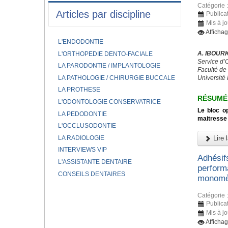
Catégorie 
Articles par discipline
Publicat
Mis à jo
Afficha
L'ENDODONTIE
A. IBOURK
L'ORTHOPEDIE DENTO-FACIALE
Service d’
LA PARODONTIE / IMPLANTOLOGIE
Faculté de
LA PATHOLOGIE / CHIRURGIE BUCCALE
Université
LA PROTHESE
RÉSUMÉ
L'ODONTOLOGIE CONSERVATRICE
Le bloc op
LA PEDODONTIE
maitresse 
L'OCCLUSODONTIE
LA RADIOLOGIE
Lire l
INTERVIEWS VIP
Adhésif
L'ASSISTANTE DENTAIRE
perform
CONSEILS DENTAIRES
monomèr
Catégorie 
Publicat
Mis à jo
Afficha