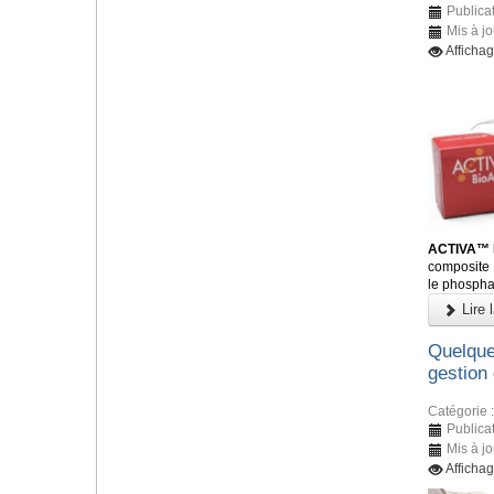
Publica
Mis à j
Afficha
ACTIVA™ 
composite 
le phosphat
Lire l
Quelque
gestion 
Catégorie 
Publica
Mis à j
Afficha