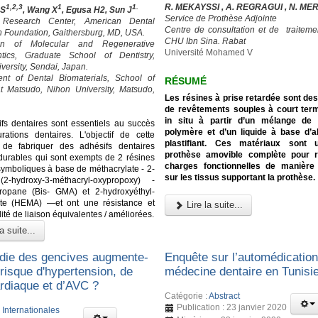
R. MEKAYSSI , A. REGRAGUI , N. M
1,2,3
1
1.
 S
, Wang X
, Egusa H2, Sun J
Service de Prothèse Adjointe
 Research Center, American Dental
Centre de consultation et de traitemen
n Foundation, Gaithersburg, MD, USA.
CHU Ibn Sina. Rabat
ion of Molecular and Regenerative
Université Mohamed V
ntics, Graduate School of Dentistry,
versity, Sendai, Japan.
ent of Dental Biomaterials, School of
RÉSUMÉ
at Matsudo, Nihon University, Matsudo,
Les résines à prise retardée sont de
de revêtements souples à court ter
in situ à partir d’un mélange de
fs dentaires sont essentiels au succès
polymère et d’un liquide à base d’a
rations dentaires. L'objectif de cette
plastifiant. Ces matériaux sont u
 de fabriquer des adhésifs dentaires
prothèse amovible complète pour ré
 durables qui sont exempts de 2 résines
charges fonctionnelles de manièr
symboliques à base de méthacrylate - 2-
sur les tissus supportant la prothèse.
2-hydroxy-3-méthacryl-oxypropoxy) -
propane (Bis- GMA) et 2-hydroxyéthyl-
ate (HEMA) —et ont une résistance et
Lire la suite...
ité de liaison équivalentes / améliorées.
a suite...
die des gencives augmente-
Enquête sur l’automédicatio
e risque d'hypertension, de
médecine dentaire en Tunisi
ardiaque et d’AVC ?
Catégorie :
Abstract
Publication : 23 janvier 2020
:
Internationales