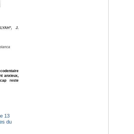
LYAH*, J.
blanca
odentaire
nt anxieux,
icap reste
le 13
tes du