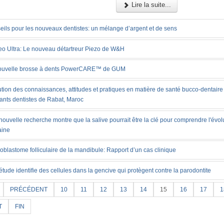
Lire la suite...
eils pour les nouveaux dentistes: un mélange d’argent et de sens
eo Ultra: Le nouveau détartreur Piezo de W&H
ouvelle brosse à dents PowerCARE™ de GUM
tion des connaissances, attitudes et pratiques en matière de santé bucco-dentaire
iants dentistes de Rabat, Maroc
ouvelle recherche montre que la salive pourrait être la clé pour comprendre l'évol
ine
blastome folliculaire de la mandibule: Rapport d’un cas clinique
tude identifie des cellules dans la gencive qui protègent contre la parodontite
PRÉCÉDENT
10
11
12
13
14
15
16
17
1
T
FIN