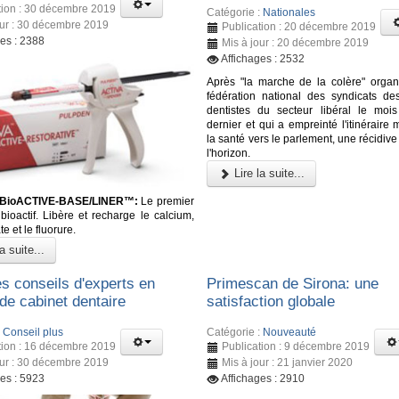
tion : 30 décembre 2019
Catégorie :
Nationales
our : 30 décembre 2019
Publication : 20 décembre 2019
ges : 2388
Mis à jour : 20 décembre 2019
Affichages : 2532
Après "la marche de la colère" organ
fédération national des syndicats d
dentistes du secteur libéral le mois
dernier et qui a empreinté l'itinéraire 
la santé vers le parlement, une récidive 
l'horizon.
Lire la suite...
BioACTIVE-BASE/LINER™:
Le premier
bioactif. Libère et recharge le calcium,
e et le fluorure.
a suite...
s conseils d'experts en
Primescan de Sirona: une
de cabinet dentaire
satisfaction globale
:
Conseil plus
Catégorie :
Nouveauté
tion : 16 décembre 2019
Publication : 9 décembre 2019
our : 30 décembre 2019
Mis à jour : 21 janvier 2020
ges : 5923
Affichages : 2910