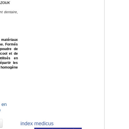
ERZOUK
t dentaire,
s matériaux
me. Formés
 poudre de
lcool et de
tilisés en
partir les
e homogène
n en
e
index medicus