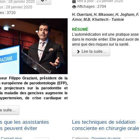
Mis à jour : 23 janvier 2020
ion : 28 janvier 2020
Affichages : 2704
ur : 28 janvier 2020
ges : 3710
H. Ouertani, H. Mkaouer, H. Jegham, F
Amor, M.B. Khattech - Tunisie
RÉSUMÉ
L’automédication est une pratique ass
dans le monde entier. Elle peut avoir d
ainsi que des risques sur la santé.
Lire la suite...
eur Filippo Graziani, président de la
n européenne de parodontologie (EFP),
s projecteurs sur la parodontite et
 la maladie des gencives augmente le
hypertension, de crise cardiaque et
a suite...
rs que les assistantes
Les techniques de sédation
s peuvent éviter
consciente en chirurgie oral
:
Conseil plus
Catégorie :
Dossiers du mois