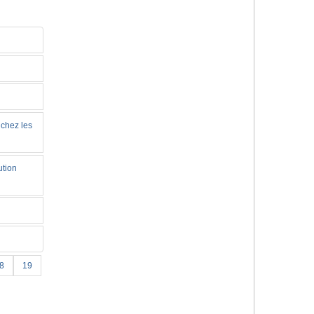
 chez les
ution
8
19