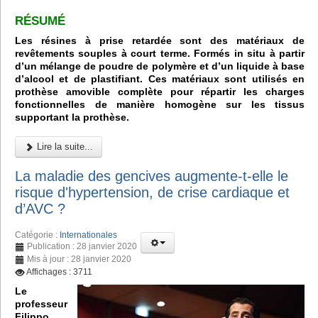
RÉSUMÉ
Les résines à prise retardée sont des matériaux de
revêtements souples à court terme. Formés in situ à partir
d’un mélange de poudre de polymère et d’un liquide à base
d’alcool et de plastifiant. Ces matériaux sont utilisés en
prothèse amovible complète pour répartir les charges
fonctionnelles de manière homogène sur les tissus
supportant la prothèse.
Lire la suite...
La maladie des gencives augmente-t-elle le
risque d'hypertension, de crise cardiaque et
d’AVC ?
Catégorie :
Internationales
Publication : 28 janvier 2020
Mis à jour : 28 janvier 2020
Affichages : 3711
Le
professeur
Filippo