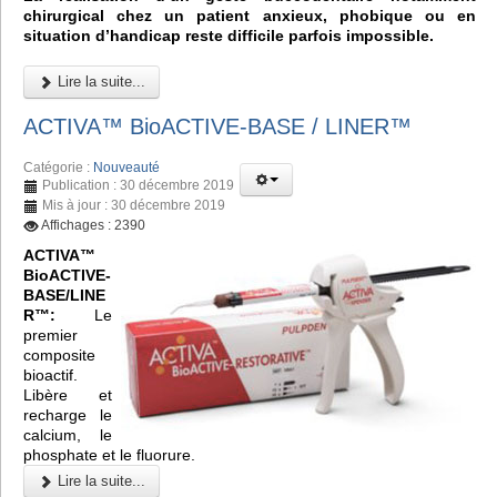
chirurgical chez un patient anxieux, phobique ou en
situation d’handicap reste difficile parfois impossible.
Lire la suite...
ACTIVA™ BioACTIVE-BASE / LINER™
Catégorie :
Nouveauté
Publication : 30 décembre 2019
Mis à jour : 30 décembre 2019
Affichages : 2390
ACTIVA™
BioACTIVE-
BASE/LINE
R™:
Le
premier
composite
bioactif.
Libère et
recharge le
calcium, le
phosphate et le fluorure.
Lire la suite...