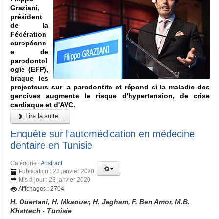
Graziani,
président
de la
Fédération
européenn
e de
parodontol
ogie (EFP),
braque les
projecteurs sur la parodontite et répond si la maladie des
gencives augmente le risque d'hypertension, de crise
cardiaque et d'AVC.
Lire la suite...
Enquête sur l’automédication en médecine
dentaire en Tunisie
Catégorie :
Abstract
Publication : 23 janvier 2020
Mis à jour : 23 janvier 2020
Affichages : 2704
H. Ouertani, H. Mkaouer, H. Jegham, F. Ben Amor, M.B.
Khattech - Tunisie