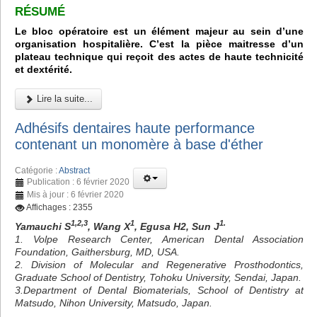
RÉSUMÉ
Le bloc opératoire est un élément majeur au sein d’une
organisation hospitalière. C’est la pièce maitresse d’un
plateau technique qui reçoit des actes de haute technicité
et dextérité.
Lire la suite...
Adhésifs dentaires haute performance
contenant un monomère à base d'éther
Catégorie :
Abstract
Publication : 6 février 2020
Mis à jour : 6 février 2020
Affichages : 2355
1,2,3
1
1.
Yamauchi S
, Wang X
, Egusa H2, Sun J
1. Volpe Research Center, American Dental Association
Foundation, Gaithersburg, MD, USA.
2. Division of Molecular and Regenerative Prosthodontics,
Graduate School of Dentistry, Tohoku University, Sendai, Japan.
3.Department of Dental Biomaterials, School of Dentistry at
Matsudo, Nihon University, Matsudo, Japan.