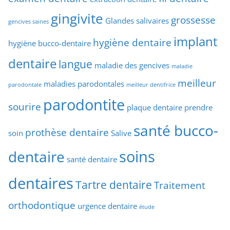
gingivite
grossesse
Glandes salivaires
gencives saines
implant
hygiène dentaire
hygiène bucco-dentaire
dentaire
langue
maladie des gencives
maladie
meilleur
maladies parodontales
parodontale
meilleur dentifrice
parodontite
sourire
plaque dentaire
prendre
santé bucco-
prothèse dentaire
soin
Salive
soins
dentaire
santé dentaire
dentaires
Tartre dentaire
Traitement
orthodontique
urgence dentaire
étude