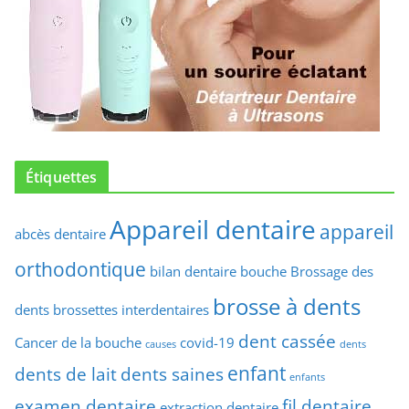
Étiquettes
Appareil dentaire
appareil
abcès dentaire
orthodontique
bilan dentaire
bouche
Brossage des
brosse à dents
dents
brossettes interdentaires
dent cassée
Cancer de la bouche
covid-19
causes
dents
enfant
dents de lait
dents saines
enfants
examen dentaire
fil dentaire
extraction dentaire