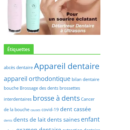
Étiquettes
Appareil dentaire
abcès dentaire
appareil orthodontique
bilan dentaire
bouche
Brossage des dents
brossettes
brosse à dents
interdentaires
Cancer
dent cassée
de la bouche
covid-19
causes
enfant
dents de lait
dents saines
dents
examen dentaire