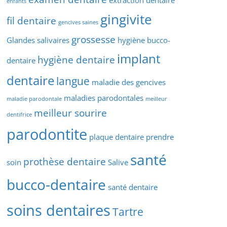
extraction dentaire
enfants
gingivite
fil dentaire
gencives saines
grossesse
Glandes salivaires
hygiène bucco-
implant
hygiène dentaire
dentaire
dentaire
langue
maladie des gencives
maladies parodontales
maladie parodontale
meilleur
meilleur sourire
dentifrice
parodontite
plaque dentaire
prendre
santé
prothèse dentaire
soin
Salive
bucco-dentaire
santé dentaire
soins dentaires
Tartre