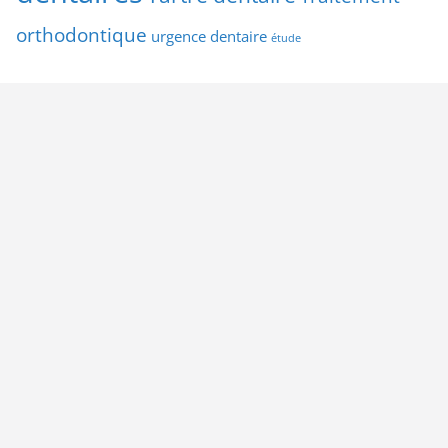
orthodontique
urgence dentaire
étude