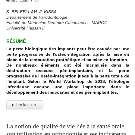
Affichages : 7424
S. BELFELLAH, J. KISSA.
Département de Parodontologie
Faculté de Médecine Dentaire Casablanca - MAROC
Université Hassan II
RÉSUMÉ
La perte biologique des implants peut être causée par une
perte progressive de l'ostéo-intégration après la mise en
place de la restauration prothétique et sa mise en fonction.
De nombreux éléments ont été incriminés dans la
destruction osseuse péri-implantaire, et la perte
progressive de l’ostéo-intégration jusqu’à la perte totale de
l’implant. Selon le World Workshop de 2018, l’étiologie
infectieuse occupe une place importante dans le
développement des mucosites et des péri-implantites.
Lire la suite...
La notion de qualité de vie liée à la santé orale,
son utilisation en orthodontie et ses indicateurs