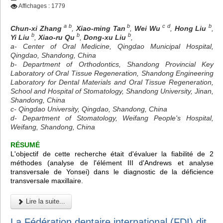
Affichages : 1779
a b
b
c d
b
Chun-xi Zhang
,
Xiao-ming Tan
,
Wei Wu
,
Hong Liu
,
b
b
b
Yi Liu
,
Xiao-ru Qu
,
Dong-xu Liu
,
a- Center of Oral Medicine, Qingdao Municipal Hospital,
Qingdao, Shandong, China
b- Department of Orthodontics, Shandong Provincial Key
Laboratory of Oral Tissue Regeneration, Shandong Engineering
Laboratory for Dental Materials and Oral Tissue Regeneration,
School and Hospital of Stomatology, Shandong University, Jinan,
Shandong, China
c- Qingdao University, Qingdao, Shandong, China
d- Department of Stomatology, Weifang People's Hospital,
Weifang, Shandong, China
RÉSUMÉ
L'objectif de cette recherche était d'évaluer la fiabilité de 2
méthodes (analyse de l'élément III d'Andrews et analyse
transversale de Yonsei) dans le diagnostic de la déficience
transversale maxillaire.
Lire la suite...
La Fédération dentaire international (FDI) dit