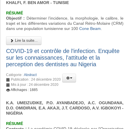
KHALFI, F. BEN AMOR - TUNISIE
RÉSUMÉ
Objectif :
Déterminer l’incidence, la morphologie, le calibre, le
trajet et les différentes variations du Canal Rétro-Molaire (CRM)
dans une population tunisienne sur 100
Cone Beam
.
Lire la suite...
COVID-19 et contrôle de l’infection. Enquête
sur les connaissances, l'attitude et la
perception des dentistes au Nigeria
Catégorie :
Abstract
Publication : 24 décembre 2020
Mis à jour : 24 décembre 2020
Affichages : 1885
K.A. UMEIZUDIKE, P.O. AYANBADEJO, A.C. OGUNDANA,
D.O. OMIDIRAN, E.A. AKAJI, J.T. CARDOSO, A.V. IGBOKOYI
-
NIGÉRIA
RÉSUMÉ
Contexte :
La pandémie COVID-19 déclarée par l'Organisation