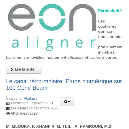
Particularité
:
Les
gouttières
eon
sont
transparentes
,
pratiquement
invisibles,
facilement amovibles, hautement efficaces et faciles à porter.
Lire la suite...
Le canal rétro-molaire. Etude biométrique sur
100 Cône Beam
Catégorie :
Abstract
Publication : 7 janvier 2021
Mis à jour : 24 décembre 2020
Affichages : 2093
M. MLOUKA, F. KHANFIR, M. TLILI, A. HAMROUNI, M.S.