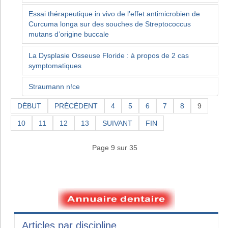
Essai thérapeutique in vivo de l’effet antimicrobien de
Curcuma longa sur des souches de Streptococcus
mutans d’origine buccale
La Dysplasie Osseuse Floride : à propos de 2 cas
symptomatiques
Straumann n!ce
DÉBUT
PRÉCÉDENT
4
5
6
7
8
9
10
11
12
13
SUIVANT
FIN
Page 9 sur 35
Articles par discipline