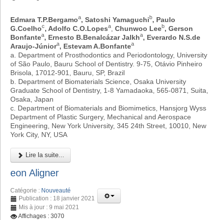
a
b
Edmara T.P.Bergamo
, Satoshi Yamaguchi
, Paulo
c
a
b
G.Coelho
, Adolfo C.O.Lopes
,
Chunwoo Lee
, Gerson
a
a
Bonfante
, Ernesto B.Benalcázar Jalkh
, Everardo N.S.de
a
a
Araujo-Júnior
, Estevam A.Bonfante
a. Department of Prosthodontics and Periodontology, University
of São Paulo, Bauru School of Dentistry. 9-75, Otávio Pinheiro
Brisola, 17012-901, Bauru, SP, Brazil
b. Department of Biomaterials Science, Osaka University
Graduate School of Dentistry, 1-8 Yamadaoka, 565-0871, Suita,
Osaka, Japan
c. Department of Biomaterials and Biomimetics, Hansjorg Wyss
Department of Plastic Surgery, Mechanical and Aerospace
Engineering, New York University, 345 24th Street, 10010, New
York City, NY, USA
Lire la suite...
eon Aligner
Catégorie :
Nouveauté
Publication : 18 janvier 2021
Mis à jour : 9 mai 2021
Affichages : 3070