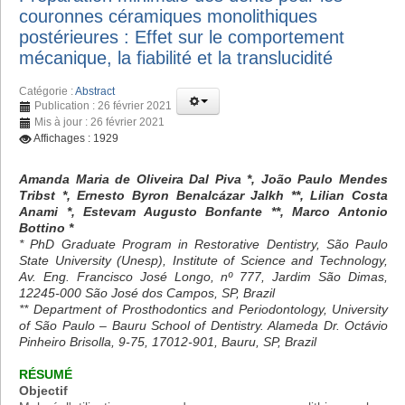
couronnes céramiques monolithiques
postérieures : Effet sur le comportement
mécanique, la fiabilité et la translucidité
Catégorie :
Abstract
Publication : 26 février 2021
Mis à jour : 26 février 2021
Affichages : 1929
Amanda Maria de Oliveira Dal Piva *, João Paulo Mendes
Tribst *, Ernesto Byron Benalcázar Jalkh **, Lilian Costa
Anami *, Estevam Augusto Bonfante **, Marco Antonio
Bottino *
* PhD Graduate Program in Restorative Dentistry, São Paulo
State University (Unesp), Institute of Science and Technology,
Av. Eng. Francisco José Longo, nº 777, Jardim São Dimas,
12245-000 São José dos Campos, SP, Brazil
** Department of Prosthodontics and Periodontology, University
of São Paulo – Bauru School of Dentistry. Alameda Dr. Octávio
Pinheiro Brisolla, 9-75, 17012-901, Bauru, SP, Brazil
RÉSUMÉ
Objectif