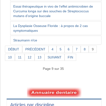
Essai thérapeutique in vivo de l’effet antimicrobien de
Curcuma longa sur des souches de Streptococcus
mutans d’origine buccale
La Dysplasie Osseuse Floride : à propos de 2 cas
symptomatiques
Straumann n!ce
DÉBUT
PRÉCÉDENT
4
5
6
7
8
9
10
11
12
13
SUIVANT
FIN
Page 9 sur 35
Articles par discipline