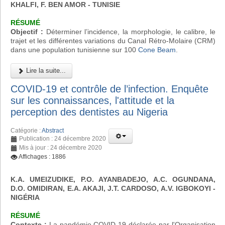
KHALFI, F. BEN AMOR - TUNISIE
RÉSUMÉ
Objectif :
Déterminer l’incidence, la morphologie, le calibre, le
trajet et les différentes variations du Canal Rétro-Molaire (CRM)
dans une population tunisienne sur 100
Cone Beam
.
Lire la suite...
COVID-19 et contrôle de l’infection. Enquête
sur les connaissances, l'attitude et la
perception des dentistes au Nigeria
Catégorie :
Abstract
Publication : 24 décembre 2020
Mis à jour : 24 décembre 2020
Affichages : 1886
K.A. UMEIZUDIKE, P.O. AYANBADEJO, A.C. OGUNDANA,
D.O. OMIDIRAN, E.A. AKAJI, J.T. CARDOSO, A.V. IGBOKOYI
-
NIGÉRIA
RÉSUMÉ
Contexte :
La pandémie COVID-19 déclarée par l'Organisation