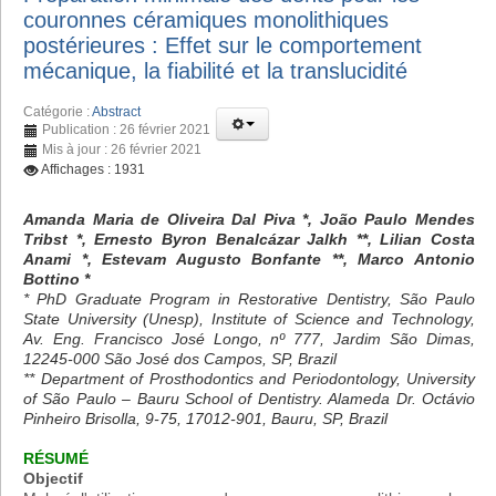
couronnes céramiques monolithiques
postérieures : Effet sur le comportement
mécanique, la fiabilité et la translucidité
Catégorie :
Abstract
Publication : 26 février 2021
Mis à jour : 26 février 2021
Affichages : 1931
Amanda Maria de Oliveira Dal Piva *, João Paulo Mendes
Tribst *, Ernesto Byron Benalcázar Jalkh **, Lilian Costa
Anami *, Estevam Augusto Bonfante **, Marco Antonio
Bottino *
* PhD Graduate Program in Restorative Dentistry, São Paulo
State University (Unesp), Institute of Science and Technology,
Av. Eng. Francisco José Longo, nº 777, Jardim São Dimas,
12245-000 São José dos Campos, SP, Brazil
** Department of Prosthodontics and Periodontology, University
of São Paulo – Bauru School of Dentistry. Alameda Dr. Octávio
Pinheiro Brisolla, 9-75, 17012-901, Bauru, SP, Brazil
RÉSUMÉ
Objectif