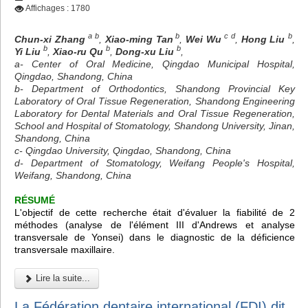
Affichages : 1780
a b
b
c d
b
Chun-xi Zhang
,
Xiao-ming Tan
,
Wei Wu
,
Hong Liu
,
b
b
b
Yi Liu
,
Xiao-ru Qu
,
Dong-xu Liu
,
a- Center of Oral Medicine, Qingdao Municipal Hospital,
Qingdao, Shandong, China
b- Department of Orthodontics, Shandong Provincial Key
Laboratory of Oral Tissue Regeneration, Shandong Engineering
Laboratory for Dental Materials and Oral Tissue Regeneration,
School and Hospital of Stomatology, Shandong University, Jinan,
Shandong, China
c- Qingdao University, Qingdao, Shandong, China
d- Department of Stomatology, Weifang People's Hospital,
Weifang, Shandong, China
RÉSUMÉ
L'objectif de cette recherche était d'évaluer la fiabilité de 2
méthodes (analyse de l'élément III d'Andrews et analyse
transversale de Yonsei) dans le diagnostic de la déficience
transversale maxillaire.
Lire la suite...
La Fédération dentaire international (FDI) dit