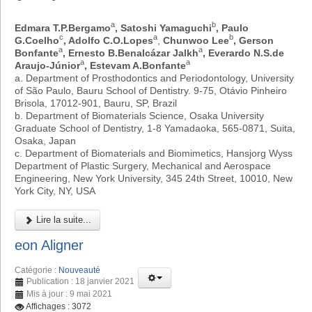
a
b
Edmara T.P.Bergamo
, Satoshi Yamaguchi
, Paulo
c
a
b
G.Coelho
, Adolfo C.O.Lopes
,
Chunwoo Lee
, Gerson
a
a
Bonfante
, Ernesto B.Benalcázar Jalkh
, Everardo N.S.de
a
a
Araujo-Júnior
, Estevam A.Bonfante
a. Department of Prosthodontics and Periodontology, University
of São Paulo, Bauru School of Dentistry. 9-75, Otávio Pinheiro
Brisola, 17012-901, Bauru, SP, Brazil
b. Department of Biomaterials Science, Osaka University
Graduate School of Dentistry, 1-8 Yamadaoka, 565-0871, Suita,
Osaka, Japan
c. Department of Biomaterials and Biomimetics, Hansjorg Wyss
Department of Plastic Surgery, Mechanical and Aerospace
Engineering, New York University, 345 24th Street, 10010, New
York City, NY, USA
Lire la suite...
eon Aligner
Catégorie :
Nouveauté
Publication : 18 janvier 2021
Mis à jour : 9 mai 2021
Affichages : 3072