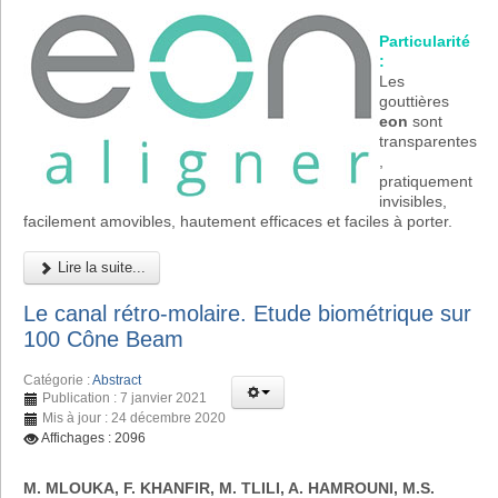
Particularité
:
Les
gouttières
eon
sont
transparentes
,
pratiquement
invisibles,
facilement amovibles, hautement efficaces et faciles à porter.
Lire la suite...
Le canal rétro-molaire. Etude biométrique sur
100 Cône Beam
Catégorie :
Abstract
Publication : 7 janvier 2021
Mis à jour : 24 décembre 2020
Affichages : 2096
M. MLOUKA, F. KHANFIR, M. TLILI, A. HAMROUNI, M.S.