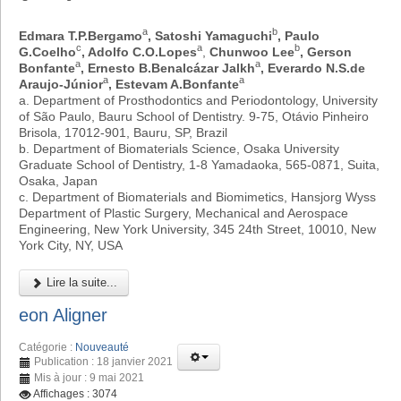
a
b
Edmara T.P.Bergamo
, Satoshi Yamaguchi
, Paulo
c
a
b
G.Coelho
, Adolfo C.O.Lopes
,
Chunwoo Lee
, Gerson
a
a
Bonfante
, Ernesto B.Benalcázar Jalkh
, Everardo N.S.de
a
a
Araujo-Júnior
, Estevam A.Bonfante
a. Department of Prosthodontics and Periodontology, University
of São Paulo, Bauru School of Dentistry. 9-75, Otávio Pinheiro
Brisola, 17012-901, Bauru, SP, Brazil
b. Department of Biomaterials Science, Osaka University
Graduate School of Dentistry, 1-8 Yamadaoka, 565-0871, Suita,
Osaka, Japan
c. Department of Biomaterials and Biomimetics, Hansjorg Wyss
Department of Plastic Surgery, Mechanical and Aerospace
Engineering, New York University, 345 24th Street, 10010, New
York City, NY, USA
Lire la suite...
eon Aligner
Catégorie :
Nouveauté
Publication : 18 janvier 2021
Mis à jour : 9 mai 2021
Affichages : 3074