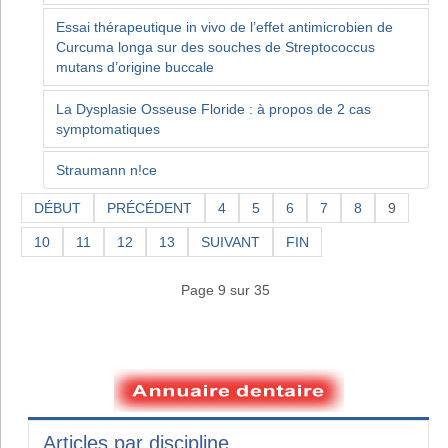
Essai thérapeutique in vivo de l’effet antimicrobien de
Curcuma longa sur des souches de Streptococcus
mutans d’origine buccale
La Dysplasie Osseuse Floride : à propos de 2 cas
symptomatiques
Straumann n!ce
DÉBUT
PRÉCÉDENT
4
5
6
7
8
9
10
11
12
13
SUIVANT
FIN
Page 9 sur 35
Articles par discipline