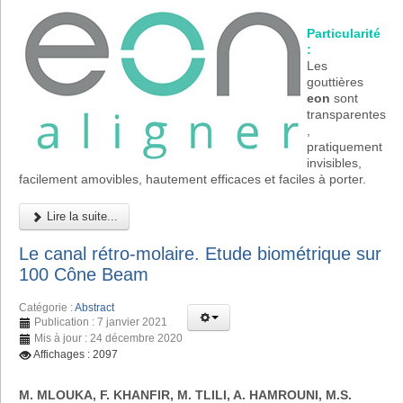
Particularité
:
Les
gouttières
eon
sont
transparentes
,
pratiquement
invisibles,
facilement amovibles, hautement efficaces et faciles à porter.
Lire la suite...
Le canal rétro-molaire. Etude biométrique sur
100 Cône Beam
Catégorie :
Abstract
Publication : 7 janvier 2021
Mis à jour : 24 décembre 2020
Affichages : 2097
M. MLOUKA, F. KHANFIR, M. TLILI, A. HAMROUNI, M.S.