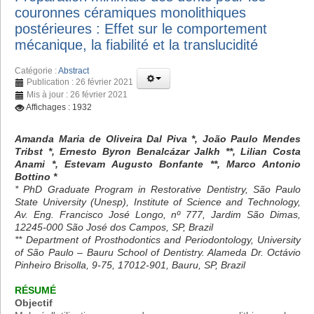
couronnes céramiques monolithiques
postérieures : Effet sur le comportement
mécanique, la fiabilité et la translucidité
Catégorie :
Abstract
Publication : 26 février 2021
Mis à jour : 26 février 2021
Affichages : 1932
Amanda Maria de Oliveira Dal Piva *, João Paulo Mendes
Tribst *, Ernesto Byron Benalcázar Jalkh **, Lilian Costa
Anami *, Estevam Augusto Bonfante **, Marco Antonio
Bottino *
* PhD Graduate Program in Restorative Dentistry, São Paulo
State University (Unesp), Institute of Science and Technology,
Av. Eng. Francisco José Longo, nº 777, Jardim São Dimas,
12245-000 São José dos Campos, SP, Brazil
** Department of Prosthodontics and Periodontology, University
of São Paulo – Bauru School of Dentistry. Alameda Dr. Octávio
Pinheiro Brisolla, 9-75, 17012-901, Bauru, SP, Brazil
RÉSUMÉ
Objectif