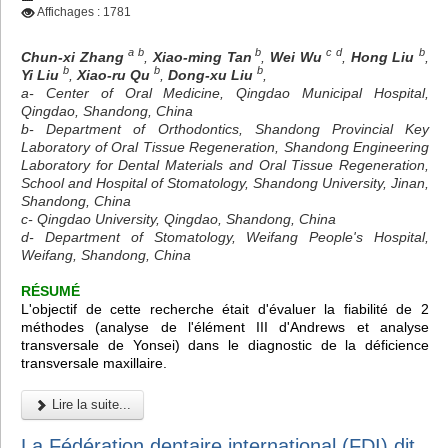
Affichages : 1781
a b
b
c d
b
Chun-xi Zhang
,
Xiao-ming Tan
,
Wei Wu
,
Hong Liu
,
b
b
b
Yi Liu
,
Xiao-ru Qu
,
Dong-xu Liu
,
a- Center of Oral Medicine, Qingdao Municipal Hospital,
Qingdao, Shandong, China
b- Department of Orthodontics, Shandong Provincial Key
Laboratory of Oral Tissue Regeneration, Shandong Engineering
Laboratory for Dental Materials and Oral Tissue Regeneration,
School and Hospital of Stomatology, Shandong University, Jinan,
Shandong, China
c- Qingdao University, Qingdao, Shandong, China
d- Department of Stomatology, Weifang People's Hospital,
Weifang, Shandong, China
RÉSUMÉ
L'objectif de cette recherche était d'évaluer la fiabilité de 2
méthodes (analyse de l'élément III d'Andrews et analyse
transversale de Yonsei) dans le diagnostic de la déficience
transversale maxillaire.
Lire la suite...
La Fédération dentaire international (FDI) dit