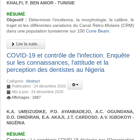
KHALFI, F. BEN AMOR - TUNISIE
RÉSUMÉ
Objectif :
Déterminer l’incidence, la morphologie, le calibre, le
trajet et les différentes variations du Canal Rétro-Molaire (CRM)
dans une population tunisienne sur 100
Cone Beam
.
Lire la suite...
COVID-19 et contrôle de l’infection. Enquête
sur les connaissances, l'attitude et la
perception des dentistes au Nigeria
Catégorie :
Abstract
Publication : 24 décembre 2020
Mis à jour : 24 décembre 2020
Affichages : 1887
K.A. UMEIZUDIKE, P.O. AYANBADEJO, A.C. OGUNDANA,
D.O. OMIDIRAN, E.A. AKAJI, J.T. CARDOSO, A.V. IGBOKOYI
-
NIGÉRIA
RÉSUMÉ
Contexte :
La pandémie COVID-19 déclarée par l'Organisation