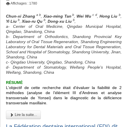
Affichages : 1780
a b
b
c d
b
Chun-xi Zhang
,
Xiao-ming Tan
,
Wei Wu
,
Hong Liu
,
b
b
b
Yi Liu
,
Xiao-ru Qu
,
Dong-xu Liu
,
a- Center of Oral Medicine, Qingdao Municipal Hospital,
Qingdao, Shandong, China
b- Department of Orthodontics, Shandong Provincial Key
Laboratory of Oral Tissue Regeneration, Shandong Engineering
Laboratory for Dental Materials and Oral Tissue Regeneration,
School and Hospital of Stomatology, Shandong University, Jinan,
Shandong, China
c- Qingdao University, Qingdao, Shandong, China
d- Department of Stomatology, Weifang People's Hospital,
Weifang, Shandong, China
RÉSUMÉ
L'objectif de cette recherche était d'évaluer la fiabilité de 2
méthodes (analyse de l'élément III d'Andrews et analyse
transversale de Yonsei) dans le diagnostic de la déficience
transversale maxillaire.
Lire la suite...
La Fédération dentaire international (FDI) dit