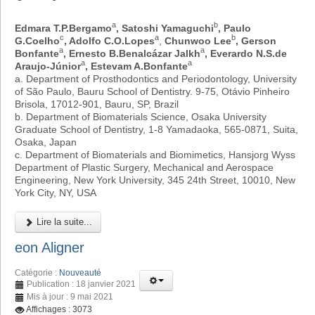
a
b
Edmara T.P.Bergamo
, Satoshi Yamaguchi
, Paulo
c
a
b
G.Coelho
, Adolfo C.O.Lopes
,
Chunwoo Lee
, Gerson
a
a
Bonfante
, Ernesto B.Benalcázar Jalkh
, Everardo N.S.de
a
a
Araujo-Júnior
, Estevam A.Bonfante
a. Department of Prosthodontics and Periodontology, University
of São Paulo, Bauru School of Dentistry. 9-75, Otávio Pinheiro
Brisola, 17012-901, Bauru, SP, Brazil
b. Department of Biomaterials Science, Osaka University
Graduate School of Dentistry, 1-8 Yamadaoka, 565-0871, Suita,
Osaka, Japan
c. Department of Biomaterials and Biomimetics, Hansjorg Wyss
Department of Plastic Surgery, Mechanical and Aerospace
Engineering, New York University, 345 24th Street, 10010, New
York City, NY, USA
Lire la suite...
eon Aligner
Catégorie :
Nouveauté
Publication : 18 janvier 2021
Mis à jour : 9 mai 2021
Affichages : 3073