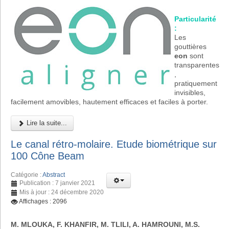
Particularité
:
Les
gouttières
eon
sont
transparentes
,
pratiquement
invisibles,
facilement amovibles, hautement efficaces et faciles à porter.
Lire la suite...
Le canal rétro-molaire. Etude biométrique sur
100 Cône Beam
Catégorie :
Abstract
Publication : 7 janvier 2021
Mis à jour : 24 décembre 2020
Affichages : 2096
M. MLOUKA, F. KHANFIR, M. TLILI, A. HAMROUNI, M.S.