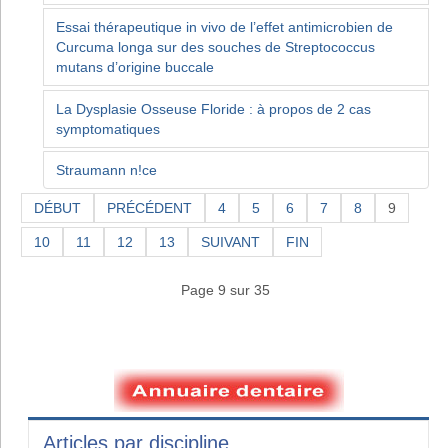
Essai thérapeutique in vivo de l’effet antimicrobien de
Curcuma longa sur des souches de Streptococcus
mutans d’origine buccale
La Dysplasie Osseuse Floride : à propos de 2 cas
symptomatiques
Straumann n!ce
DÉBUT
PRÉCÉDENT
4
5
6
7
8
9
10
11
12
13
SUIVANT
FIN
Page 9 sur 35
Articles par discipline