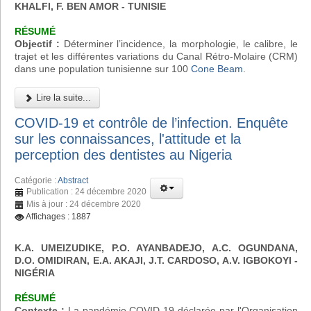
KHALFI, F. BEN AMOR - TUNISIE
RÉSUMÉ
Objectif :
Déterminer l’incidence, la morphologie, le calibre, le
trajet et les différentes variations du Canal Rétro-Molaire (CRM)
dans une population tunisienne sur 100
Cone Beam
.
Lire la suite...
COVID-19 et contrôle de l’infection. Enquête
sur les connaissances, l'attitude et la
perception des dentistes au Nigeria
Catégorie :
Abstract
Publication : 24 décembre 2020
Mis à jour : 24 décembre 2020
Affichages : 1887
K.A. UMEIZUDIKE, P.O. AYANBADEJO, A.C. OGUNDANA,
D.O. OMIDIRAN, E.A. AKAJI, J.T. CARDOSO, A.V. IGBOKOYI
-
NIGÉRIA
RÉSUMÉ
Contexte :
La pandémie COVID-19 déclarée par l'Organisation