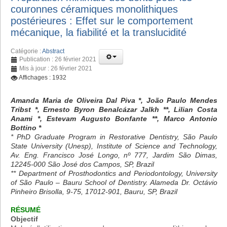
couronnes céramiques monolithiques
postérieures : Effet sur le comportement
mécanique, la fiabilité et la translucidité
Catégorie :
Abstract
Publication : 26 février 2021
Mis à jour : 26 février 2021
Affichages : 1932
Amanda Maria de Oliveira Dal Piva *, João Paulo Mendes
Tribst *, Ernesto Byron Benalcázar Jalkh **, Lilian Costa
Anami *, Estevam Augusto Bonfante **, Marco Antonio
Bottino *
* PhD Graduate Program in Restorative Dentistry, São Paulo
State University (Unesp), Institute of Science and Technology,
Av. Eng. Francisco José Longo, nº 777, Jardim São Dimas,
12245-000 São José dos Campos, SP, Brazil
** Department of Prosthodontics and Periodontology, University
of São Paulo – Bauru School of Dentistry. Alameda Dr. Octávio
Pinheiro Brisolla, 9-75, 17012-901, Bauru, SP, Brazil
RÉSUMÉ
Objectif