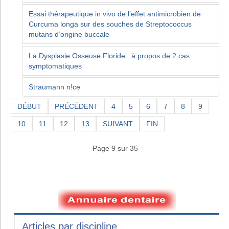
Essai thérapeutique in vivo de l’effet antimicrobien de
Curcuma longa sur des souches de Streptococcus
mutans d’origine buccale
La Dysplasie Osseuse Floride : à propos de 2 cas
symptomatiques
Straumann n!ce
DÉBUT
PRÉCÉDENT
4
5
6
7
8
9
10
11
12
13
SUIVANT
FIN
Page 9 sur 35
Articles par discipline