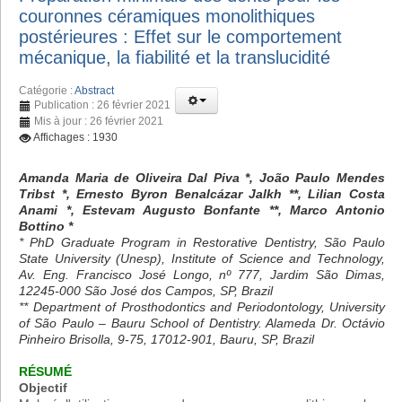
couronnes céramiques monolithiques
postérieures : Effet sur le comportement
mécanique, la fiabilité et la translucidité
Catégorie :
Abstract
Publication : 26 février 2021
Mis à jour : 26 février 2021
Affichages : 1930
Amanda Maria de Oliveira Dal Piva *, João Paulo Mendes
Tribst *, Ernesto Byron Benalcázar Jalkh **, Lilian Costa
Anami *, Estevam Augusto Bonfante **, Marco Antonio
Bottino *
* PhD Graduate Program in Restorative Dentistry, São Paulo
State University (Unesp), Institute of Science and Technology,
Av. Eng. Francisco José Longo, nº 777, Jardim São Dimas,
12245-000 São José dos Campos, SP, Brazil
** Department of Prosthodontics and Periodontology, University
of São Paulo – Bauru School of Dentistry. Alameda Dr. Octávio
Pinheiro Brisolla, 9-75, 17012-901, Bauru, SP, Brazil
RÉSUMÉ
Objectif