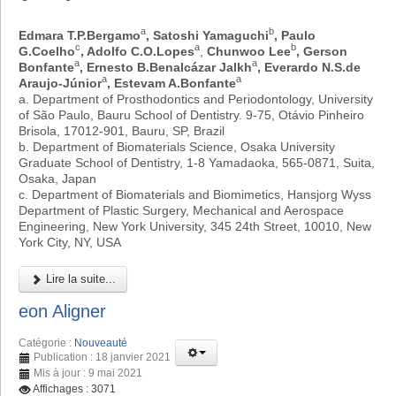
a
b
Edmara T.P.Bergamo
, Satoshi Yamaguchi
, Paulo
c
a
b
G.Coelho
, Adolfo C.O.Lopes
,
Chunwoo Lee
, Gerson
a
a
Bonfante
, Ernesto B.Benalcázar Jalkh
, Everardo N.S.de
a
a
Araujo-Júnior
, Estevam A.Bonfante
a. Department of Prosthodontics and Periodontology, University
of São Paulo, Bauru School of Dentistry. 9-75, Otávio Pinheiro
Brisola, 17012-901, Bauru, SP, Brazil
b. Department of Biomaterials Science, Osaka University
Graduate School of Dentistry, 1-8 Yamadaoka, 565-0871, Suita,
Osaka, Japan
c. Department of Biomaterials and Biomimetics, Hansjorg Wyss
Department of Plastic Surgery, Mechanical and Aerospace
Engineering, New York University, 345 24th Street, 10010, New
York City, NY, USA
Lire la suite...
eon Aligner
Catégorie :
Nouveauté
Publication : 18 janvier 2021
Mis à jour : 9 mai 2021
Affichages : 3071