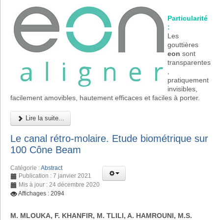
Particularité
:
Les
gouttières
eon
sont
transparentes
,
pratiquement
invisibles,
facilement amovibles, hautement efficaces et faciles à porter.
Lire la suite...
Le canal rétro-molaire. Etude biométrique sur
100 Cône Beam
Catégorie :
Abstract
Publication : 7 janvier 2021
Mis à jour : 24 décembre 2020
Affichages : 2094
M. MLOUKA, F. KHANFIR, M. TLILI, A. HAMROUNI, M.S.