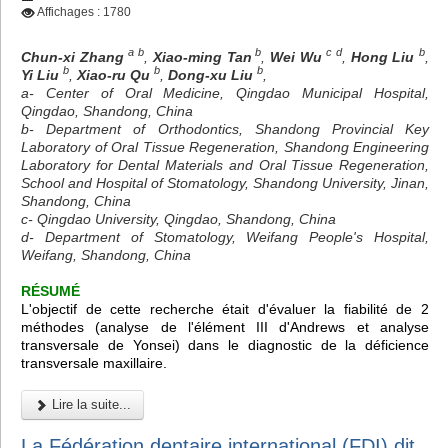
Affichages : 1780
a b
b
c d
b
Chun-xi Zhang
,
Xiao-ming Tan
,
Wei Wu
,
Hong Liu
,
b
b
b
Yi Liu
,
Xiao-ru Qu
,
Dong-xu Liu
,
a- Center of Oral Medicine, Qingdao Municipal Hospital,
Qingdao, Shandong, China
b- Department of Orthodontics, Shandong Provincial Key
Laboratory of Oral Tissue Regeneration, Shandong Engineering
Laboratory for Dental Materials and Oral Tissue Regeneration,
School and Hospital of Stomatology, Shandong University, Jinan,
Shandong, China
c- Qingdao University, Qingdao, Shandong, China
d- Department of Stomatology, Weifang People's Hospital,
Weifang, Shandong, China
RÉSUMÉ
L'objectif de cette recherche était d'évaluer la fiabilité de 2
méthodes (analyse de l'élément III d'Andrews et analyse
transversale de Yonsei) dans le diagnostic de la déficience
transversale maxillaire.
Lire la suite...
La Fédération dentaire international (FDI) dit