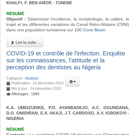
KHALFI, F. BEN AMOR - TUNISIE
RÉSUMÉ
Objectif :
Déterminer l’incidence, la morphologie, le calibre, le
trajet et les différentes variations du Canal Rétro-Molaire (CRM)
dans une population tunisienne sur 100
Cone Beam
.
Lire la suite...
COVID-19 et contrôle de l’infection. Enquête
sur les connaissances, l'attitude et la
perception des dentistes au Nigeria
Catégorie :
Abstract
Publication : 24 décembre 2020
Mis à jour : 24 décembre 2020
Affichages : 1885
K.A. UMEIZUDIKE, P.O. AYANBADEJO, A.C. OGUNDANA,
D.O. OMIDIRAN, E.A. AKAJI, J.T. CARDOSO, A.V. IGBOKOYI
-
NIGÉRIA
RÉSUMÉ
Contexte :
La pandémie COVID-19 déclarée par l'Organisation