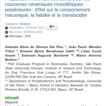
couronnes céramiques monolithiques
postérieures : Effet sur le comportement
mécanique, la fiabilité et la translucidité
Catégorie :
Abstract
Publication : 26 février 2021
Mis à jour : 26 février 2021
Affichages : 1932
Amanda Maria de Oliveira Dal Piva *, João Paulo Mendes
Tribst *, Ernesto Byron Benalcázar Jalkh **, Lilian Costa
Anami *, Estevam Augusto Bonfante **, Marco Antonio
Bottino *
* PhD Graduate Program in Restorative Dentistry, São Paulo
State University (Unesp), Institute of Science and Technology,
Av. Eng. Francisco José Longo, nº 777, Jardim São Dimas,
12245-000 São José dos Campos, SP, Brazil
** Department of Prosthodontics and Periodontology, University
of São Paulo – Bauru School of Dentistry. Alameda Dr. Octávio
Pinheiro Brisolla, 9-75, 17012-901, Bauru, SP, Brazil
RÉSUMÉ
Objectif