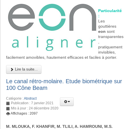
Particularité
:
Les
gouttières
eon
sont
transparentes
,
pratiquement
invisibles,
facilement amovibles, hautement efficaces et faciles à porter.
Lire la suite...
Le canal rétro-molaire. Etude biométrique sur
100 Cône Beam
Catégorie :
Abstract
Publication : 7 janvier 2021
Mis à jour : 24 décembre 2020
Affichages : 2097
M. MLOUKA, F. KHANFIR, M. TLILI, A. HAMROUNI, M.S.