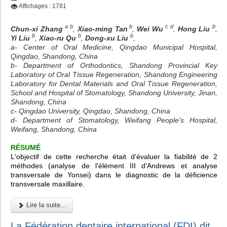
Affichages : 1781
a b
b
c d
b
Chun-xi Zhang
,
Xiao-ming Tan
,
Wei Wu
,
Hong Liu
,
b
b
b
Yi Liu
,
Xiao-ru Qu
,
Dong-xu Liu
,
a- Center of Oral Medicine, Qingdao Municipal Hospital,
Qingdao, Shandong, China
b- Department of Orthodontics, Shandong Provincial Key
Laboratory of Oral Tissue Regeneration, Shandong Engineering
Laboratory for Dental Materials and Oral Tissue Regeneration,
School and Hospital of Stomatology, Shandong University, Jinan,
Shandong, China
c- Qingdao University, Qingdao, Shandong, China
d- Department of Stomatology, Weifang People's Hospital,
Weifang, Shandong, China
RÉSUMÉ
L'objectif de cette recherche était d'évaluer la fiabilité de 2
méthodes (analyse de l'élément III d'Andrews et analyse
transversale de Yonsei) dans le diagnostic de la déficience
transversale maxillaire.
Lire la suite...
La Fédération dentaire international (FDI) dit