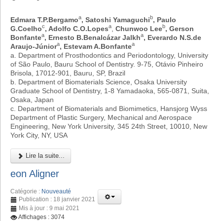
a
b
Edmara T.P.Bergamo
, Satoshi Yamaguchi
, Paulo
c
a
b
G.Coelho
, Adolfo C.O.Lopes
,
Chunwoo Lee
, Gerson
a
a
Bonfante
, Ernesto B.Benalcázar Jalkh
, Everardo N.S.de
a
a
Araujo-Júnior
, Estevam A.Bonfante
a. Department of Prosthodontics and Periodontology, University
of São Paulo, Bauru School of Dentistry. 9-75, Otávio Pinheiro
Brisola, 17012-901, Bauru, SP, Brazil
b. Department of Biomaterials Science, Osaka University
Graduate School of Dentistry, 1-8 Yamadaoka, 565-0871, Suita,
Osaka, Japan
c. Department of Biomaterials and Biomimetics, Hansjorg Wyss
Department of Plastic Surgery, Mechanical and Aerospace
Engineering, New York University, 345 24th Street, 10010, New
York City, NY, USA
Lire la suite...
eon Aligner
Catégorie :
Nouveauté
Publication : 18 janvier 2021
Mis à jour : 9 mai 2021
Affichages : 3074