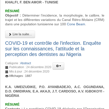
KHALFI, F. BEN AMOR - TUNISIE
RÉSUMÉ
Objectif :
Déterminer l’incidence, la morphologie, le calibre, le
trajet et les différentes variations du Canal Rétro-Molaire (CRM)
dans une population tunisienne sur 100
Cone Beam
.
Lire la suite...
COVID-19 et contrôle de l’infection. Enquête
sur les connaissances, l'attitude et la
perception des dentistes au Nigeria
Catégorie :
Abstract
Publication : 24 décembre 2020
Mis à jour : 24 décembre 2020
Affichages : 1887
K.A. UMEIZUDIKE, P.O. AYANBADEJO, A.C. OGUNDANA,
D.O. OMIDIRAN, E.A. AKAJI, J.T. CARDOSO, A.V. IGBOKOYI
-
NIGÉRIA
RÉSUMÉ
Contexte :
La pandémie COVID-19 déclarée par l'Organisation