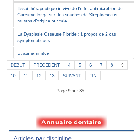
Essai thérapeutique in vivo de l’effet antimicrobien de
Curcuma longa sur des souches de Streptococcus
mutans d’origine buccale
La Dysplasie Osseuse Floride : à propos de 2 cas
symptomatiques
Straumann n!ce
DÉBUT
PRÉCÉDENT
4
5
6
7
8
9
10
11
12
13
SUIVANT
FIN
Page 9 sur 35
Articles par discipline