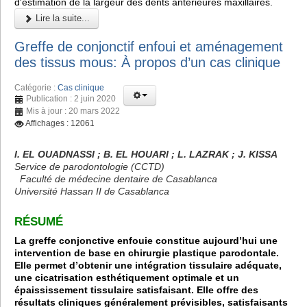
d'estimation de la largeur des dents antérieures maxillaires.
Lire la suite...
Greffe de conjonctif enfoui et aménagement
des tissus mous: À propos d’un cas clinique
Catégorie :
Cas clinique
Publication : 2 juin 2020
Mis à jour : 20 mars 2022
Affichages : 12061
I. EL OUADNASSI ; B. EL HOUARI ; L. LAZRAK ; J. KISSA
Service de parodontologie (CCTD)
Faculté de médecine dentaire de Casablanca
Université Hassan II de Casablanca
RÉSUMÉ
La greffe conjonctive enfouie constitue aujourd’hui une
intervention de base en chirurgie plastique parodontale.
Elle permet d’obtenir une intégration tissulaire adéquate,
une cicatrisation esthétiquement optimale et un
épaississement tissulaire satisfaisant. Elle offre des
résultats cliniques généralement prévisibles, satisfaisants