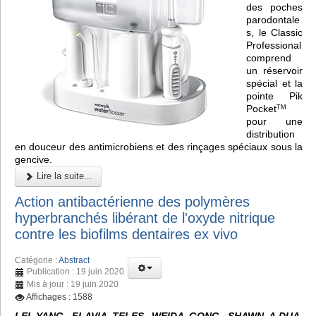
des poches
parodontale
s, le Classic
Professional
comprend
un réservoir
spécial et la
pointe Pik
Pocket
TM
pour une
distribution
en douceur des antimicrobiens et des rinçages spéciaux sous la
gencive.
Lire la suite...
Action antibactérienne des polymères
hyperbranchés libérant de l'oxyde nitrique
contre les biofilms dentaires ex vivo
Catégorie :
Abstract
Publication : 19 juin 2020
Mis à jour : 19 juin 2020
Affichages : 1588
LEI YANG, FLAVIA TELES, WEIDA GONG, SHAWN A.DUA,