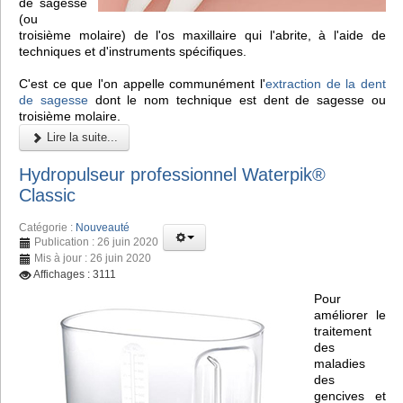
de sagesse
(ou
troisième molaire) de l'os maxillaire qui l'abrite, à l'aide de
techniques et d'instruments spécifiques.
C'est ce que l'on appelle communément l'
extraction de la dent
de sagesse
dont le nom technique est dent de sagesse ou
troisième molaire.
Lire la suite...
Hydropulseur professionnel Waterpik®
Classic
Catégorie :
Nouveauté
Publication : 26 juin 2020
Mis à jour : 26 juin 2020
Affichages : 3111
Pour
améliorer le
traitement
des
maladies
des
gencives et