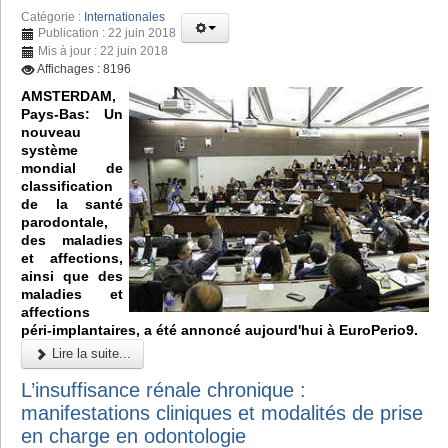
Catégorie :
Internationales
Publication : 22 juin 2018
Mis à jour : 22 juin 2018
Affichages : 8196
AMSTERDAM,
Pays-Bas: Un
nouveau
système
mondial de
classification
de la santé
parodontale,
des maladies
et affections,
ainsi que des
maladies et
affections
péri-implantaires, a été annoncé aujourd'hui à EuroPerio9.
Lire la suite...
L’insuffisance rénale chronique :
manifestations cliniques et modalités de prise
en charge en odontologie