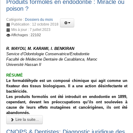
Produits formolés en endodontie : Miracle ou
poison ?
Catégorie :
Dossiers du mois
Publication : 12 octobre 2018
Mis à jour : 7 juillet 2023
Affichages : 22102
R. MAYOU, M. KARAMI, I. BENKIRAN
Service d’Odontologie Conservatrice/Endodontie
Faculté de Médecine Dentaire de Casablanca, Maroc
Université Hassan II
RÉSUMÉ
Le formaldéhyde est un composé chimique qui agit comme un
fixateur des tissus biologiques. Il a une action désinfectante et
bactéricide.
Les produits formolés ont été introduit en endodontie en 1899,
cependant, devant les préoccupations qu’ils ont soulevées à
cause de leurs effets mutagènes et cancérigènes, ils ont été
abandonnés.
Lire la suite...
CNOPS & Dentistes: Diagnostic juridique des