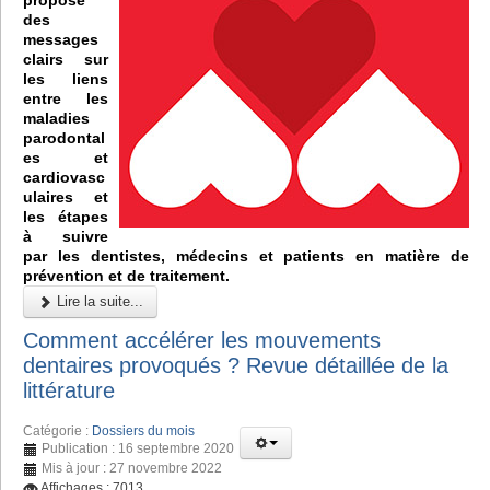
des
messages
clairs sur
les liens
entre les
maladies
parodontal
es et
cardiovasc
ulaires et
les étapes
à suivre
par les dentistes, médecins et patients en matière de
prévention et de traitement.
Lire la suite...
Comment accélérer les mouvements
dentaires provoqués ? Revue détaillée de la
littérature
Catégorie :
Dossiers du mois
Publication : 16 septembre 2020
Mis à jour : 27 novembre 2022
Affichages : 7013