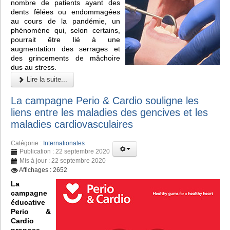
nombre de patients ayant des
dents fêlées ou endommagées
au cours de la pandémie, un
phénomène qui, selon certains,
pourrait être lié à une
augmentation des serrages et
des grincements de mâchoire
dus au stress.
Lire la suite...
La campagne Perio & Cardio souligne les
liens entre les maladies des gencives et les
maladies cardiovasculaires
Catégorie :
Internationales
Publication : 22 septembre 2020
Mis à jour : 22 septembre 2020
Affichages : 2652
La
campagne
éducative
Perio &
Cardio
propose