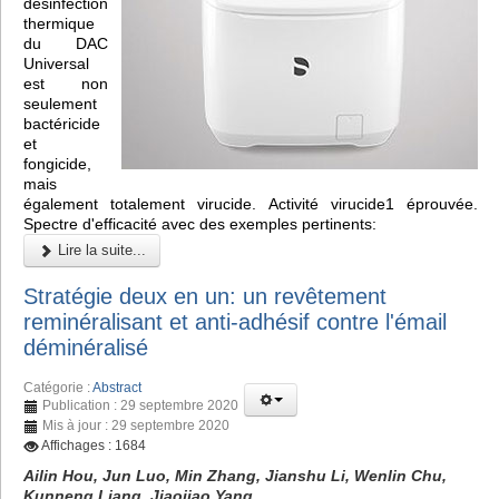
désinfection
thermique
du DAC
Universal
est non
seulement
bactéricide
et
fongicide,
mais
également totalement virucide. Activité virucide1 éprouvée.
Spectre d'efficacité avec des exemples pertinents:
Lire la suite...
Stratégie deux en un: un revêtement
reminéralisant et anti-adhésif contre l'émail
déminéralisé
Catégorie :
Abstract
Publication : 29 septembre 2020
Mis à jour : 29 septembre 2020
Affichages : 1684
Ailin Hou, Jun Luo, Min Zhang, Jianshu Li, Wenlin Chu,
Kunneng Liang, Jiaojiao Yang