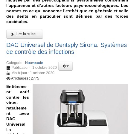
motivée par des préoccupations personnelles concernant
l’apparence et d’autres facteurs psychosociologiques. Les
normes en ce qui concerne l’esthétique en générale et celle
des dents en particulier sont définies par des forces
sociétales.
Lire la suite...
DAC Universel de Dentsply Sirona: Systèmes
de contrôle des infections
Catégorie :
Nouveauté
Publication : 1 octobre 2020
Mis à jour : 1 octobre 2020
Affichages : 2775
Entièreme
nt actif
contre les
virus:
retraiteme
nt avec
DAC
Universal
La