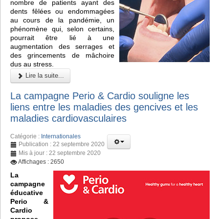
nombre de patients ayant des
dents fêlées ou endommagées
au cours de la pandémie, un
phénomène qui, selon certains,
pourrait être lié à une
augmentation des serrages et
des grincements de mâchoire
dus au stress.
Lire la suite...
La campagne Perio & Cardio souligne les
liens entre les maladies des gencives et les
maladies cardiovasculaires
Catégorie :
Internationales
Publication : 22 septembre 2020
Mis à jour : 22 septembre 2020
Affichages : 2650
La
campagne
éducative
Perio &
Cardio
propose