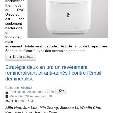
désinfection
thermique
du DAC
Universal
est non
seulement
bactéricide
et
fongicide,
mais
également totalement virucide. Activité virucide1 éprouvée.
Spectre d'efficacité avec des exemples pertinents:
Lire la suite...
Stratégie deux en un: un revêtement
reminéralisant et anti-adhésif contre l'émail
déminéralisé
Catégorie :
Abstract
Publication : 29 septembre 2020
Mis à jour : 29 septembre 2020
Affichages : 1683
Ailin Hou, Jun Luo, Min Zhang, Jianshu Li, Wenlin Chu,
Kunneng Liang, Jiaojiao Yang