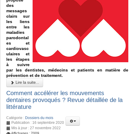
des
messages
clairs sur
les liens
entre les
maladies
parodontal
es et
cardiovasc
ulaires et
les étapes
à suivre
par les dentistes, médecins et patients en matière de
prévention et de traitement.
Lire la suite...
Comment accélérer les mouvements
dentaires provoqués ? Revue détaillée de la
littérature
Catégorie :
Dossiers du mois
Publication : 16 septembre 2020
Mis à jour : 27 novembre 2022
Affichages : 7009