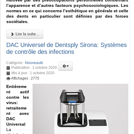
motivée par des préoccupations personnelles concernant
l’apparence et d’autres facteurs psychosociologiques. Les
normes en ce qui concerne l’esthétique en générale et celle
des dents en particulier sont définies par des forces
sociétales.
Lire la suite...
DAC Universel de Dentsply Sirona: Systèmes
de contrôle des infections
Catégorie :
Nouveauté
Publication : 1 octobre 2020
Mis à jour : 1 octobre 2020
Affichages : 2775
Entièreme
nt actif
contre les
virus:
retraiteme
nt avec
DAC
Universal
La