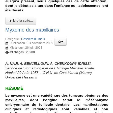
Jusqu’à présent, seuls quelques cas de cette affection,
dont le début se situe dans l’enfance ou l’adolescence, ont
été décrits.
Lire la suite...
Myxome des maxillaires
Catégorie :
Dossiers du mois
Publication : 13 novembre 2009
Mis à jour : 26 juin 2023
Affichages : 28988
A. NAJI, A. BENJELLOUN, A. CHEKKOURY-IDRISSI.
Service de Stomatologie et de Chirurgie Maxillo-Faciale
Hôpital 20 Août 1953 – C.H.U. de Casablanca (Maroc)
Université Hassan II
R
É
SUMÉ
Le myxome est une variété rare des tumeurs bénignes des
maxillaires, dont l’origine serait le mésenchyme
embryonnaire du follicule dentaire. Les manifestations
cliniques et radiologiques sont variables et non