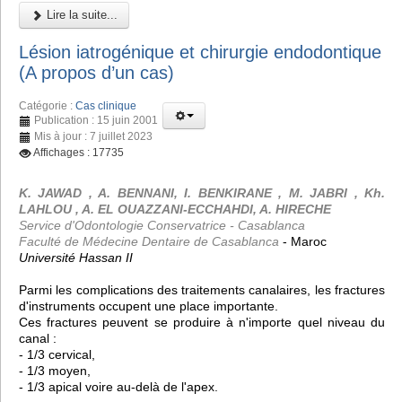
Lire la suite...
Lésion iatrogénique et chirurgie endodontique
(A propos d’un cas)
Catégorie :
Cas clinique
Publication : 15 juin 2001
Mis à jour : 7 juillet 2023
Affichages : 17735
K. JAWAD , A. BENNANI, I. BENKIRANE , M. JABRI , Kh.
LAHLOU , A. EL OUAZZANI-ECCHAHDI, A. HIRECHE
Service d'Odontologie Conservatrice - Casablanca
Faculté de Médecine Dentaire de Casablanca
- Maroc
Université Hassan II
Parmi les complications des traitements canalaires, les fractures
d'instruments occupent une place importante.
Ces fractures peuvent se produire à n'importe quel niveau du
canal :
- 1/3 cervical,
- 1/3 moyen,
- 1/3 apical voire au-delà de l'apex.