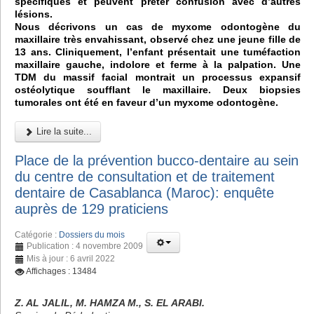
spécifiques et peuvent prêter confusion avec d’autres
lésions.
Nous décrivons un cas de myxome odontogène du
maxillaire très envahissant, observé chez une jeune fille de
13 ans. Cliniquement, l’enfant présentait une tuméfaction
maxillaire gauche, indolore et ferme à la palpation. Une
TDM du massif facial montrait un processus expansif
ostéolytique soufflant le maxillaire. Deux biopsies
tumorales ont été en faveur d’un myxome odontogène.
Lire la suite...
Place de la prévention bucco-dentaire au sein
du centre de consultation et de traitement
dentaire de Casablanca (Maroc): enquête
auprès de 129 praticiens
Catégorie :
Dossiers du mois
Publication : 4 novembre 2009
Mis à jour : 6 avril 2022
Affichages : 13484
Z. AL JALIL, M. HAMZA M., S. EL ARABI.