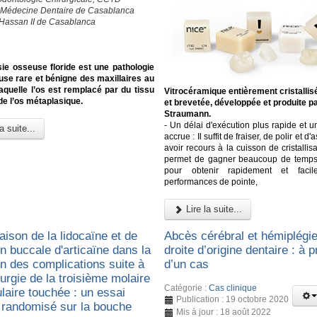
 Médecine Dentaire de Casablanca
 Hassan II de Casablanca
ie osseuse floride est une pathologie
use rare et bénigne des maxillaires au
aquelle l’os est remplacé par du tissu
Vitrocéramique entièrement cristallis
 de l’os métaplasique.
et brevetée, développée et produite p
Straumann.
- Un délai d'exécution plus rapide et un
a suite...
accrue : Il suffit de fraiser, de polir et d'
avoir recours à la cuisson de cristallisa
permet de gagner beaucoup de temps e
pour obtenir rapidement et faci
performances de pointe,
Lire la suite...
ison de la lidocaïne et de
Abcès cérébral et hémiplégie
ion buccale d'articaïne dans la
droite d’origine dentaire : à 
on des complications suite à
d’un cas
urgie de la troisième molaire
Catégorie :
Cas clinique
laire touchée : un essai
Publication : 19 octobre 2020
e randomisé sur la bouche
Mis à jour : 18 août 2022