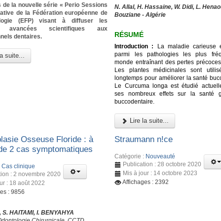
 de la nouvelle série « Perio Sessions
N. Allal, H. Hassaine, W. Didi, L. Henao
tiative de la Fédération européenne de
Bouziane - Algérie
logie (EFP) visant à diffuser les
es avancées scientifiques aux
RÉSUMÉ
nels dentaires.
Introduction :
La maladie carieuse e
parmi les pathologies les plus fré
a suite...
monde entraînant des pertes précoces
Les plantes médicinales sont utili
longtemps pour améliorer la santé bucc
Le Curcuma longa est étudié actuel
ses nombreux effets sur la santé g
buccodentaire.
Lire la suite...
lasie Osseuse Floride : à
Straumann n!ce
de 2 cas symptomatiques
Catégorie :
Nouveauté
Publication : 28 octobre 2020
:
Cas clinique
Mis à jour : 14 octobre 2023
tion : 2 novembre 2020
Affichages : 2392
ur : 18 août 2022
ges : 9856
 S. HAITAMI, I. BENYAHYA
Odontologie Chirurgicale, CCTD