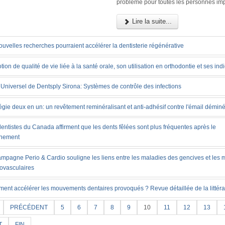
problème pour toutes les personnes im
Lire la suite...
uvelles recherches pourraient accélérer la dentisterie régénérative
tion de qualité de vie liée à la santé orale, son utilisation en orthodontie et ses ind
Universel de Dentsply Sirona: Systèmes de contrôle des infections
égie deux en un: un revêtement reminéralisant et anti-adhésif contre l'émail déminé
entistes du Canada affirment que les dents fêlées sont plus fréquentes après le
inement
ampagne Perio & Cardio souligne les liens entre les maladies des gencives et les 
iovasculaires
ent accélérer les mouvements dentaires provoqués ? Revue détaillée de la littéra
PRÉCÉDENT
5
6
7
8
9
10
11
12
13
T
FIN