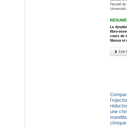
Faculté de
Université
RÉSUMÉ
La dysplas
fibro-osse
cours de l
fibreux et
Lire l
Compara
l'inject
réducti
une chir
mandibu
cliniqu