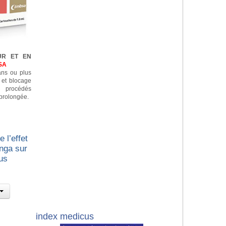
UR ET EN
SA
 ans ou plus
n et blocage
e procédés
prolongée.
 l’effet
nga sur
us
index medicus