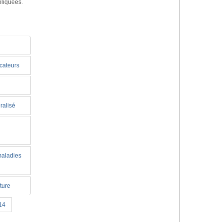
pliquées.
icateurs
ralisé
maladies
ture
14