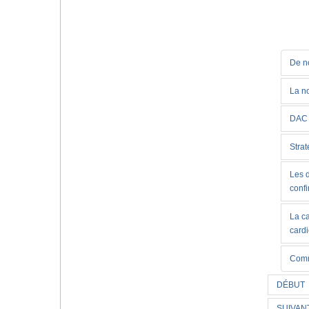
De no
La no
DAC 
Strat
Les d
conf
La c
card
Comm
DÉBUT
SUIVAN