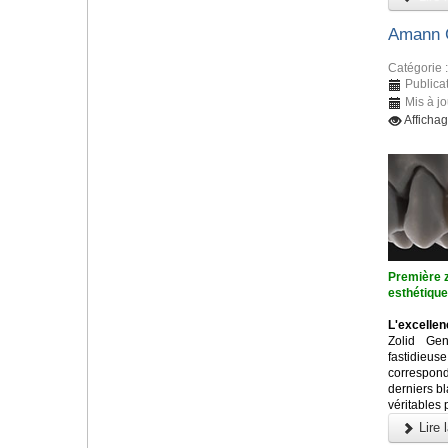
Amann G
Catégorie 
Publica
Mis à j
Afficha
Première z
esthétiqu
L'excellen
Zolid Ge
fastidieu
correspon
derniers b
véritables 
Lire l