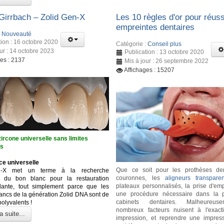
irrbach – Zolid Gen-X
Les 10 règles d'or pour réuss
empreintes dentaires
:
Nouveauté
tion : 16 octobre 2020
Catégorie :
Conseil plus
our : 14 octobre 2023
Publication : 13 octobre 2020
ges : 2137
Mis à jour : 26 septembre 2022
Affichages : 15207
ircone universelle sans limites
es
ce universelle
Que ce soit pour les prothèses den
n-X met un terme à la recherche
couronnes, les
aligneurs transparen
se du bon blanc pour la restauration
plateaux personnalisés, la prise d'emp
dante, tout simplement parce que les
une procédure nécessaire dans la p
lancs de la génération Zolid DNA sont de
cabinets dentaires. Malheureus
polyvalents !
nombreux facteurs nuisent à l'exact
a suite...
impression, et reprendre une impres