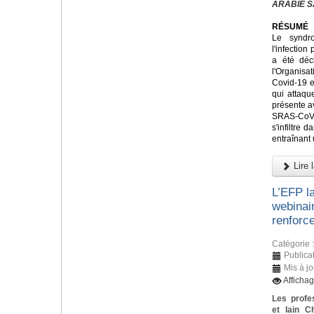
ARABIE S
RÉSUMÉ
Le syndr
l'infectio
a été déc
l'Organis
Covid-19 e
qui attaque
présente a
SRAS-CoV
s'infiltre 
entraînant
Lire l
L’EFP l
webinai
renforce
Catégorie 
Publica
Mis à j
Afficha
Les profe
et Iain C