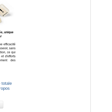
ée, unique
ar
e efficacité
asseoir, sans
tion, ce qui
t d'efforts
lement des
 totale
propos