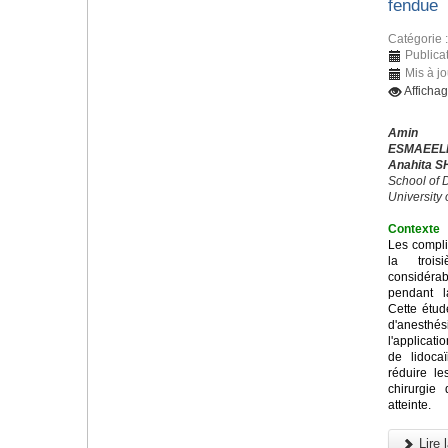
fendue
Catégorie 
Publica
Mis à j
Afficha
Amin 
ESMAEEL
Anahita S
School of D
University
Contexte
Les compli
la trois
considérab
pendant l
Cette étud
d'anesthés
l'applicati
de lidoca
réduire l
chirurgie
atteinte.
Lire l