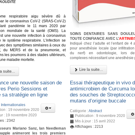
AOUDITE
ome respiratoire aigu sévère dû à
n par le coronavirus CoV-2 (SRAS-CoV-2)
laré pandémie le 11 mars 2020 par
ation mondiale de la santé (OMS). La
SOINS DENTAIRES SANS DOULE
st une nouvelle infection à coronavirus
TOUTE CONFIANCE AVEC L’
ARTINIB
 le système respiratoire. L'infection se
Indiqué chez l’adulte et l’enfant de 4
vec des symptômes similaires à ceux du
pour anesthésie locale (par infiltratio
, du MERS et de la pneumonie, et
du nerf) en odontologie, lors d
dans les poumons à des stades ultérieurs,
complexes nécessitant une anesthésie 
 une maladie mortelle.
Lire la suite...
a suite...
ance une nouvelle saison de
Essai thérapeutique in vivo de
res Perio Sessions et
antimicrobien de Curcuma lo
 sa stratégie en ligne
des souches de Streptococc
mutans d’origine buccale
:
Internationales
tion : 19 novembre 2020
Catégorie :
Abstract
our : 19 novembre 2020
Publication : 9 novembre 2020
ges : 2342
Mis à jour : 15 avril 2022
Affichages : 2213
sseurs Mariano Sanz, Ian Needleman
happle animeront les trois premiers