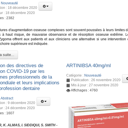
:
Nouveauté
tion : 18 décembre 2020
our : 18 décembre 2020
ges : 2382
ures d'augmentation osseuse complexes sont souvent poussées à leurs limites d
s à haut risque, de mauvaise observance et de résorption osseuse extrême. L
Zygoma offrent aux patients et aux cliniciens une alternative si une intervention 
choire supérieure est indiquée.
a suite...
ion des directives de
ARTINIBSA 40mg/ml
ion COVID-19 par les
Catégorie :
Nouveauté
mes professionnels de la
Publication : 26 novembre 2020
ndiale et leurs implications
Mis à jour : 27 novembre 2020
 profession dentaire
Affichages : 4760
:
Abstract
tion : 9 décembre 2020
our : 24 décembre 2020
ges : 1607
 K. ALMAS, I. SIDDIQUI, S. SMITH -