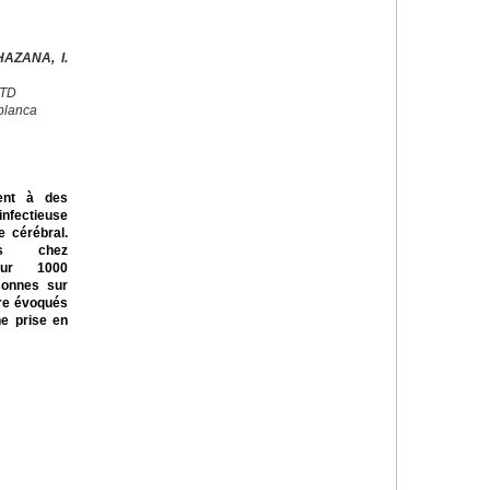
AZANA, I.
CTD
blanca
ent à des
nfectieuse
 cérébral.
ts chez
our 1000
rsonnes sur
tre évoqués
ne prise en