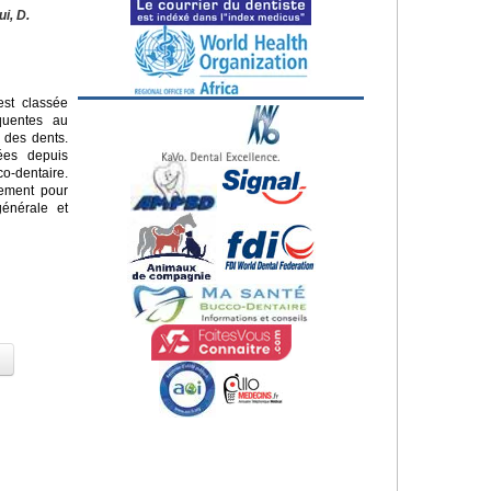
ui, D.
st classée
quentes au
 des dents.
sées depuis
o-dentaire.
lement pour
énérale et