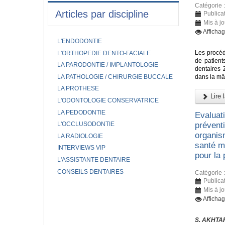
Catégorie 
Articles par discipline
Publica
Mis à j
Afficha
L'ENDODONTIE
Les procéd
L'ORTHOPEDIE DENTO-FACIALE
de patient
LA PARODONTIE / IMPLANTOLOGIE
dentaires 
LA PATHOLOGIE / CHIRURGIE BUCCALE
dans la mâ
LA PROTHESE
Lire l
L'ODONTOLOGIE CONSERVATRICE
LA PEDODONTIE
Evaluat
L'OCCLUSODONTIE
prévent
organis
LA RADIOLOGIE
santé mo
INTERVIEWS VIP
pour la
L'ASSISTANTE DENTAIRE
CONSEILS DENTAIRES
Catégorie 
Publica
Mis à j
Afficha
S. AKHTAR,