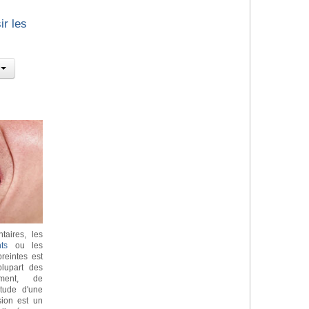
ir les
taires, les
ts
ou les
reintes est
lupart des
ement, de
itude d'une
sion est un