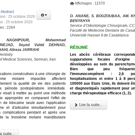
Affichages : 11570
:
Abstract
O. ANANE, S. BOUZOUBAA, AM. KH
tion : 25 octobre 2020
BENYAHYA
our : 25 octobre 2020
Service d’Odontologie Chirurgicale, C
ges : 2264
Faculté de Médecine Dentaire de Casa
Université Hassan II de Casablanca
NAGHIPOUR, Mohammad
INEJAD, Seyed Vahid DEHNAD,
RÉSUMÉ
HAHI, Alireza JARRAHI
Les abcès cérébraux correspond
entistry
suppurations focales d’origine i
 of Medical Sciences, Semnan, Iran.
développées au sein du parenchyme
Bien que peu fréquen
l’immunocompétent : 2,6 p
cations consécutives à une chirurgie de
hospitalisations et entre 1 à 8 pe
ième molaire impactée affectent
100000 aux Etats Unis, ils doivent ê
lement la qualité de vie des patients
et diagnostiqués rapidement pour u
a période postopératoire immédiate.
charge thérapeutique efficace (1, 2).
e visait à mettre au point une méthode
ie appropriée en comparant l'effet de
on de lidocaïne seule avec l'application
Lire la suite...
ïne et d'articaïne simultanément pour
es complications pendant et après une
 de la troisième molaire mandibulaire
a suite...