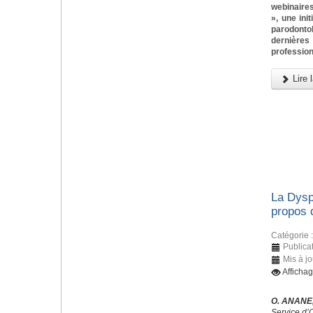
webinaires
», une ini
parodonto
dernièr
profession
Lire l
La Dysp
propos 
Catégorie 
Publica
Mis à jo
Afficha
O. ANANE,
Service d’