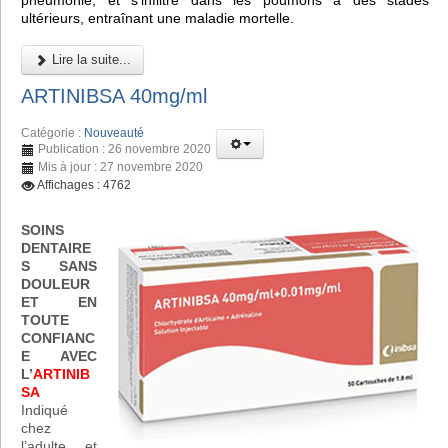
pneumonie, et s'infiltre dans les poumons à des stades
ultérieurs, entraînant une maladie mortelle.
Lire la suite...
ARTINIBSA 40mg/ml
Catégorie :
Nouveauté
Publication : 26 novembre 2020
Mis à jour : 27 novembre 2020
Affichages : 4762
SOINS
DENTAIRE
S SANS
DOULEUR
ET EN
TOUTE
CONFIANC
E AVEC
L’
ARTINIB
SA
Indiqué
chez
l’adulte et