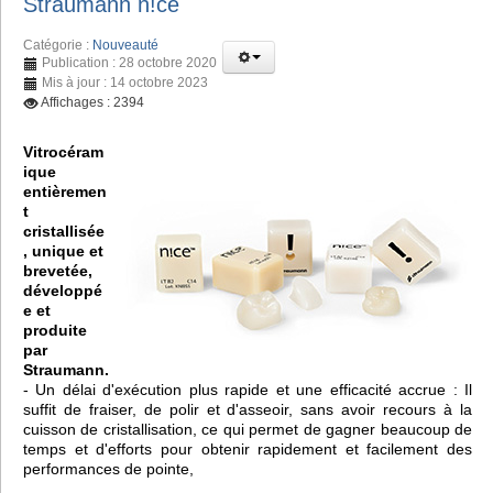
Straumann n!ce
Catégorie :
Nouveauté
Publication : 28 octobre 2020
Mis à jour : 14 octobre 2023
Affichages : 2394
Vitrocéram
ique
entièremen
t
cristallisée
, unique et
brevetée,
développé
e et
produite
par
Straumann.
- Un délai d'exécution plus rapide et une efficacité accrue : Il
suffit de fraiser, de polir et d'asseoir, sans avoir recours à la
cuisson de cristallisation, ce qui permet de gagner beaucoup de
temps et d'efforts pour obtenir rapidement et facilement des
performances de pointe,